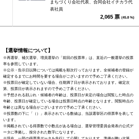
まちづくり会社代表、合同会社イチカラ代
表社員
2,065 票
(45.8 %)
【選挙情報について】
※再選挙、補欠選挙、増員選挙の「前回の投票率」は、直近の一般選挙の投票
率を参照しています。
※公示・告示日以降については掲載を順次行っております。全候補者の登録が
確定するまでにお時間を要する場合がございますので予めご了承ください。
※投票日が確定していない場合、任期満了日が表示されております。確定次
第、投票日が表示されますので予めご了承ください。
※予想される顔ぶれ・候補者の年齢は、投票日が未定の場合は閲覧した時点の
年齢、投票日が確定している場合は投票日時点の年齢となります。閲覧時点の
年齢とは異なる場合がございますので予めご了承ください。
※投票数の下に「（）」表示されている数値は、当該選挙区の得票率を表して
います。
※掲載されている得票数で小数点がある場合は、選挙管理委員会発表の公式デ
ータに準拠し、按分された数字になります。
※現在、一部の得票率データを先行して公開しております。準備が整い次第、