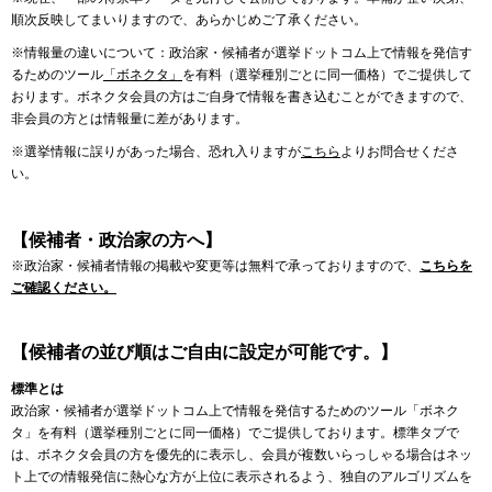
順次反映してまいりますので、あらかじめご了承ください。
※情報量の違いについて：政治家・候補者が選挙ドットコム上で情報を発信す
るためのツール
「ボネクタ」
を有料（選挙種別ごとに同一価格）でご提供して
おります。ボネクタ会員の方はご自身で情報を書き込むことができますので、
非会員の方とは情報量に差があります。
※選挙情報に誤りがあった場合、恐れ入りますが
こちら
よりお問合せくださ
い。
【候補者・政治家の方へ】
※政治家・候補者情報の掲載や変更等は無料で承っておりますので、
こちらを
ご確認ください。
【候補者の並び順はご自由に設定が可能です。】
標準とは
政治家・候補者が選挙ドットコム上で情報を発信するためのツール「ボネク
タ」を有料（選挙種別ごとに同一価格）でご提供しております。標準タブで
は、ボネクタ会員の方を優先的に表示し、会員が複数いらっしゃる場合はネッ
ト上での情報発信に熱心な方が上位に表示されるよう、独自のアルゴリズムを