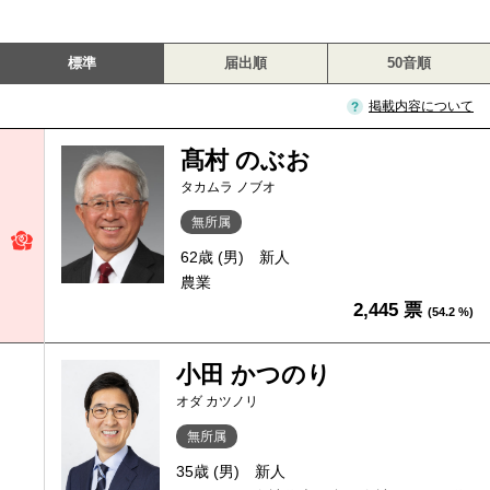
標準
届出順
50音順
掲載内容について
髙村 のぶお
タカムラ ノブオ
無所属
62歳 (男)
新人
農業
2,445 票
(54.2 %)
小田 かつのり
オダ カツノリ
無所属
35歳 (男)
新人