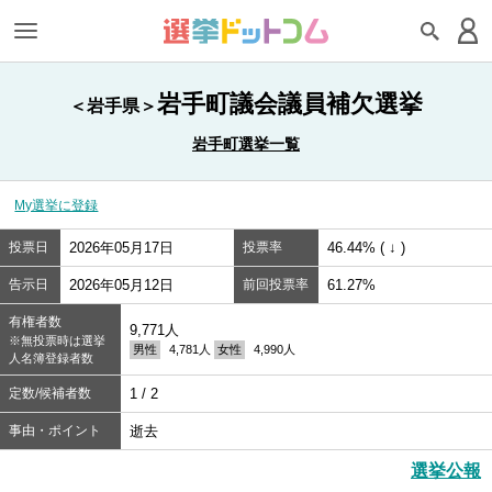
岩手町議会議員補欠選挙
＜岩手県＞
岩手町選挙一覧
My選挙に登録
投票日
2026年05月17日
投票率
46.44% ( ↓ )
告示日
2026年05月12日
前回投票率
61.27%
有権者数
9,771人
※無投票時は選挙
男性
4,781人
女性
4,990人
人名簿登録者数
定数/候補者数
1 / 2
事由・ポイント
逝去
選挙公報