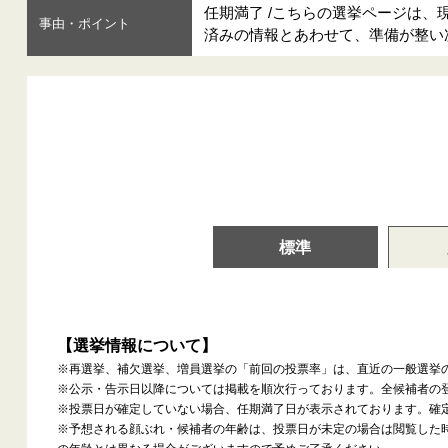
任期満了 /こちらの選挙ページは
事由・ポイント
済みの情報とあわせて、準備が整い
標準
【選挙情報について】
※再選挙、補欠選挙、増員選挙の「前回の投票率」は、直近の一般選挙
※公示・告示日以降については掲載を順次行っております。全候補者の
※投票日が確定していない場合、任期満了日が表示されております。確
※予想される顔ぶれ・候補者の年齢は、投票日が未定の場合は閲覧した