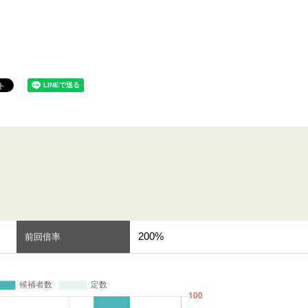
200%
前回倍率