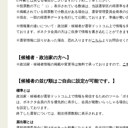
の年齢とは異なる場合がございますので予めご了承ください。
※投票数の下に「（）」表示されている数値は、当該選挙区の得票率を
※掲載されている得票数で小数点がある場合は、選挙管理委員会発表の
※現在、一部の得票率データを先行して公開しております。準備が整い
※情報量の違いについて：政治家・候補者が選挙ドットコム上で情報を
ております。ボネクタ会員の方はご自身で情報を書き込むことができま
※選挙情報に誤りがあった場合、恐れ入りますが
こちら
よりお問合せく
【候補者・政治家の方へ】
※政治家・候補者情報の掲載や変更等は無料で承っておりますので、
こ
【候補者の並び順はご自由に設定が可能です。】
標準とは
政治家・候補者が選挙ドットコム上で情報を発信するためのツール「ボ
は、ボネクタ会員の方を優先的に表示し、会員が複数いらっしゃる場合
を設定しております。
終了した選挙については、順次得票数順に表示されます。
届出順とは
選挙管理委員会に届け出があった順番になります。告示日以降に順次情