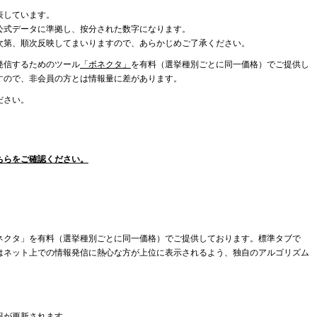
表しています。
公式データに準拠し、按分された数字になります。
次第、順次反映してまいりますので、あらかじめご了承ください。
発信するためのツール
「ボネクタ」
を有料（選挙種別ごとに同一価格）でご提供し
すので、非会員の方とは情報量に差があります。
ださい。
ちらをご確認ください。
ネクタ」を有料（選挙種別ごとに同一価格）でご提供しております。標準タブで
はネット上での情報発信に熱心な方が上位に表示されるよう、独自のアルゴリズム
報が更新されます。