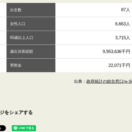
87人
出生数
6,663人
女性人口
3,715人
65歳以上人口
9,953,636千円
歳出決算総額
22,071千円
寄附金
出典：
政府統計の総合窓口(e-Sta
ジをシェアする