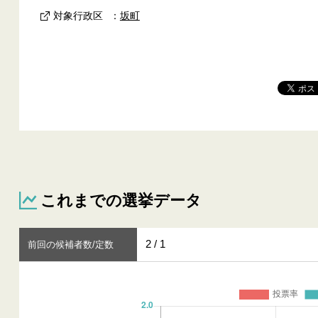
対象行政区
：
坂町
これまでの選挙データ
2 / 1
前回の候補者数/定数