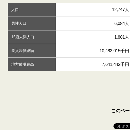
12,747人
人口
6,084人
男性人口
1,881人
15歳未満人口
10,483,015千円
歳入決算総額
7,641,442千円
地方債現在高
このペー