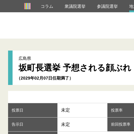
コラム
衆議院選挙
参議院選挙
地
広島県
坂町長選挙 予想される顔ぶれ
（2029年02月07日任期満了）
未定
投票日
投票率
未定
告示日
前回投票率