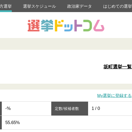
方選挙
選挙スケジュール
政治家データ
はじめての選
坂町選挙一覧
My選挙に登録する
-%
1 / 0
定数/候補者数
55.65%