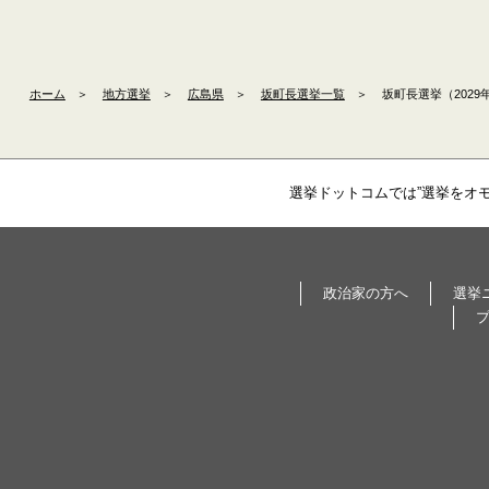
ホーム
＞
地方選挙
＞
広島県
＞
坂町長選挙一覧
＞
坂町長選挙（2029年
選挙ドットコムでは”選挙をオ
政治家の方へ
選挙