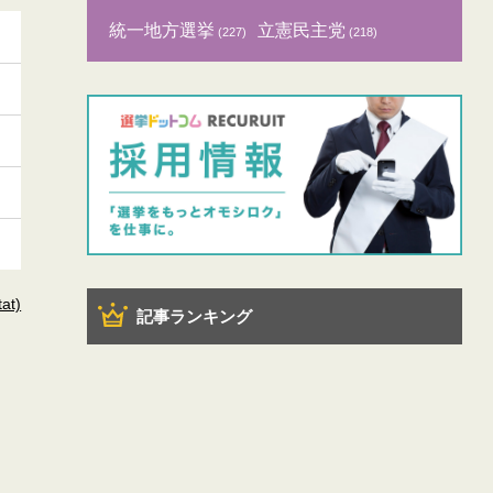
統一地方選挙
立憲民主党
(227)
(218)
t)
記事ランキング