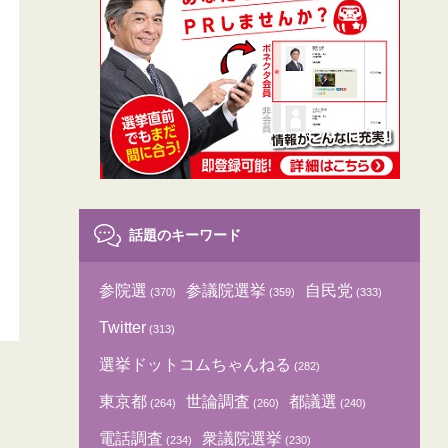
話題のキーワード
参院選
参議院選挙
自民党
(370)
(359)
(333)
Twitter
(313)
選挙ドットコムちゃんねる
(282)
東京都
世論調査
都議選
(264)
(260)
(240)
電話調査
衆議院選挙
(234)
(230)