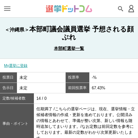
本部町議会議員選挙 予想される顔
＜沖縄県＞
ぶれ
本部町選挙一覧
My選挙に登録
投票日
未定
投票率
-%
告示日
未定
前回投票率
67.43%
定数/候補者数
14 / 0
任期満了 /こちらの選挙ページは、現在、選挙情報・立
候補者情報の作成・更新を進めております。公開済み
の情報とあわせて、準備が整い次第、新しい情報も随
事由・ポイント
時追加してまいります。/なお定数は前回定数を参考に
しております。最新の定数がわかり次第更新いたしま