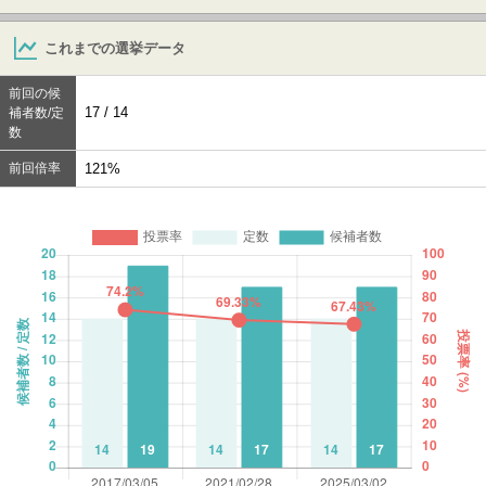
これまでの選挙データ
前回の候
17 / 14
補者数/定
数
前回倍率
121%