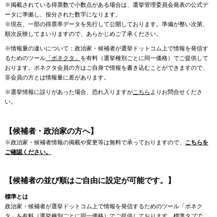
※掲載されている得票数で小数点がある場合は、選挙管理委員会発表の公式デ
ータに準拠し、按分された数字になります。
※現在、一部の得票率データを先行して公開しております。準備が整い次第、
順次反映してまいりますので、あらかじめご了承ください。
※情報量の違いについて：政治家・候補者が選挙ドットコム上で情報を発信す
るためのツール
「ボネクタ」
を有料（選挙種別ごとに同一価格）でご提供して
おります。ボネクタ会員の方はご自身で情報を書き込むことができますので、
非会員の方とは情報量に差があります。
※選挙情報に誤りがあった場合、恐れ入りますが
こちら
よりお問合せくださ
い。
【候補者・政治家の方へ】
※政治家・候補者情報の掲載や変更等は無料で承っておりますので、
こちらを
ご確認ください。
【候補者の並び順はご自由に設定が可能です。】
標準とは
政治家・候補者が選挙ドットコム上で情報を発信するためのツール「ボネク
タ」を有料（選挙種別ごとに同一価格）でご提供しております。標準タブで