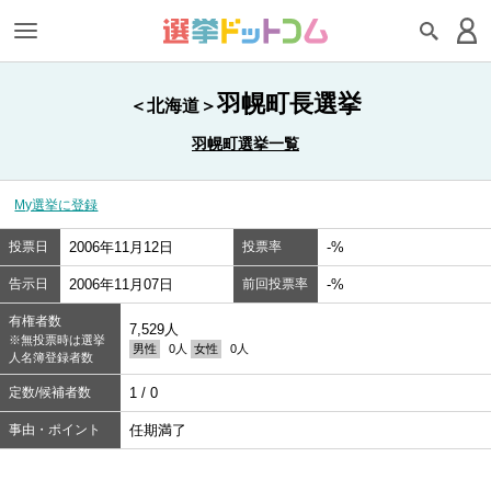
羽幌町長選挙
＜北海道＞
羽幌町選挙一覧
My選挙に登録
投票日
2006年11月12日
投票率
-%
告示日
2006年11月07日
前回投票率
-%
有権者数
7,529人
※無投票時は選挙
男性
0人
女性
0人
人名簿登録者数
定数/候補者数
1 / 0
事由・ポイント
任期満了