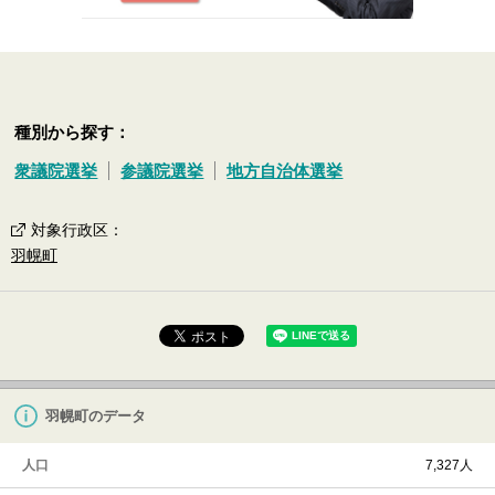
種別から探す：
衆議院選挙
参議院選挙
地方自治体選挙
対象行政区
：
羽幌町
羽幌町のデータ
人口
7,327人