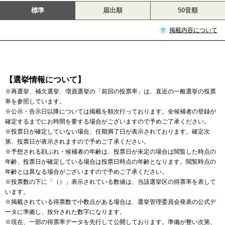
標準
届出順
50音順
掲載内容について
【選挙情報について】
※再選挙、補欠選挙、増員選挙の「前回の投票率」は、直近の一般選挙の投票
率を参照しています。
※公示・告示日以降については掲載を順次行っております。全候補者の登録が
確定するまでにお時間を要する場合がございますので予めご了承ください。
※投票日が確定していない場合、任期満了日が表示されております。確定次
第、投票日が表示されますので予めご了承ください。
※予想される顔ぶれ・候補者の年齢は、投票日が未定の場合は閲覧した時点の
年齢、投票日が確定している場合は投票日時点の年齢となります。閲覧時点の
年齢とは異なる場合がございますので予めご了承ください。
※投票数の下に「（）」表示されている数値は、当該選挙区の得票率を表して
います。
※掲載されている得票数で小数点がある場合は、選挙管理委員会発表の公式デ
ータに準拠し、按分された数字になります。
※現在、一部の得票率データを先行して公開しております。準備が整い次第、