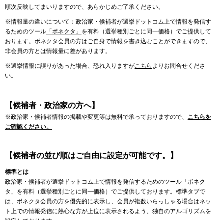
順次反映してまいりますので、あらかじめご了承ください。
※情報量の違いについて：政治家・候補者が選挙ドットコム上で情報を発信す
るためのツール
「ボネクタ」
を有料（選挙種別ごとに同一価格）でご提供して
おります。ボネクタ会員の方はご自身で情報を書き込むことができますので、
非会員の方とは情報量に差があります。
※選挙情報に誤りがあった場合、恐れ入りますが
こちら
よりお問合せくださ
い。
【候補者・政治家の方へ】
※政治家・候補者情報の掲載や変更等は無料で承っておりますので、
こちらを
ご確認ください。
【候補者の並び順はご自由に設定が可能です。】
標準とは
政治家・候補者が選挙ドットコム上で情報を発信するためのツール「ボネク
タ」を有料（選挙種別ごとに同一価格）でご提供しております。標準タブで
は、ボネクタ会員の方を優先的に表示し、会員が複数いらっしゃる場合はネッ
ト上での情報発信に熱心な方が上位に表示されるよう、独自のアルゴリズムを