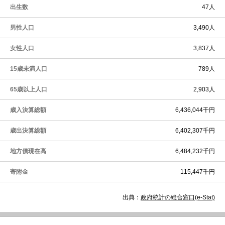
出生数
47人
男性人口
3,490人
女性人口
3,837人
15歳未満人口
789人
65歳以上人口
2,903人
歳入決算総額
6,436,044千円
歳出決算総額
6,402,307千円
地方債現在高
6,484,232千円
寄附金
115,447千円
出典：
政府統計の総合窓口(e-Stat)