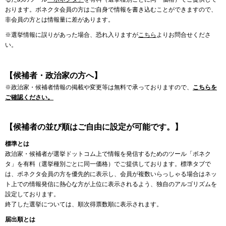
おります。ボネクタ会員の方はご自身で情報を書き込むことができますので、
非会員の方とは情報量に差があります。
※選挙情報に誤りがあった場合、恐れ入りますが
こちら
よりお問合せくださ
い。
【候補者・政治家の方へ】
※政治家・候補者情報の掲載や変更等は無料で承っておりますので、
こちらを
ご確認ください。
【候補者の並び順はご自由に設定が可能です。】
標準とは
政治家・候補者が選挙ドットコム上で情報を発信するためのツール「ボネク
タ」を有料（選挙種別ごとに同一価格）でご提供しております。標準タブで
は、ボネクタ会員の方を優先的に表示し、会員が複数いらっしゃる場合はネッ
ト上での情報発信に熱心な方が上位に表示されるよう、独自のアルゴリズムを
設定しております。
終了した選挙については、順次得票数順に表示されます。
届出順とは