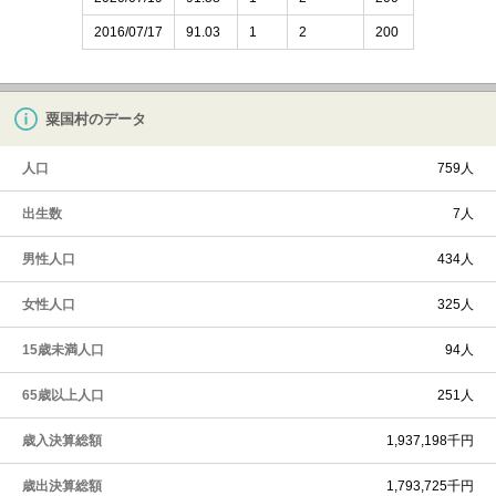
2016/07/17
91.03
1
2
200
粟国村のデータ
人口
759人
出生数
7人
男性人口
434人
女性人口
325人
15歳未満人口
94人
65歳以上人口
251人
歳入決算総額
1,937,198千円
歳出決算総額
1,793,725千円