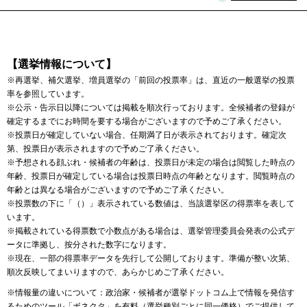
【選挙情報について】
※再選挙、補欠選挙、増員選挙の「前回の投票率」は、直近の一般選挙の投票
率を参照しています。
※公示・告示日以降については掲載を順次行っております。全候補者の登録が
確定するまでにお時間を要する場合がございますので予めご了承ください。
※投票日が確定していない場合、任期満了日が表示されております。確定次
第、投票日が表示されますので予めご了承ください。
※予想される顔ぶれ・候補者の年齢は、投票日が未定の場合は閲覧した時点の
年齢、投票日が確定している場合は投票日時点の年齢となります。閲覧時点の
年齢とは異なる場合がございますので予めご了承ください。
※投票数の下に「（）」表示されている数値は、当該選挙区の得票率を表して
います。
※掲載されている得票数で小数点がある場合は、選挙管理委員会発表の公式デ
ータに準拠し、按分された数字になります。
※現在、一部の得票率データを先行して公開しております。準備が整い次第、
順次反映してまいりますので、あらかじめご了承ください。
※情報量の違いについて：政治家・候補者が選挙ドットコム上で情報を発信す
るためのツール
「ボネクタ」
を有料（選挙種別ごとに同一価格）でご提供して