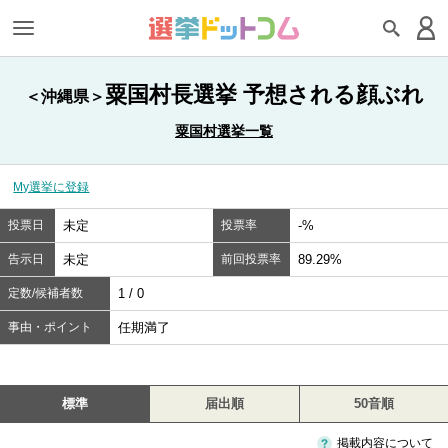
粟国村長選挙 予想される顔ぶれ
＜沖縄県＞
粟国村選挙一覧
My選挙に登録
投票日
未定
投票率
-%
告示日
未定
前回投票率
89.29%
定数/候補者数
1 / 0
事由・ポイント
任期満了
標準
届出順
50音順
掲載内容について