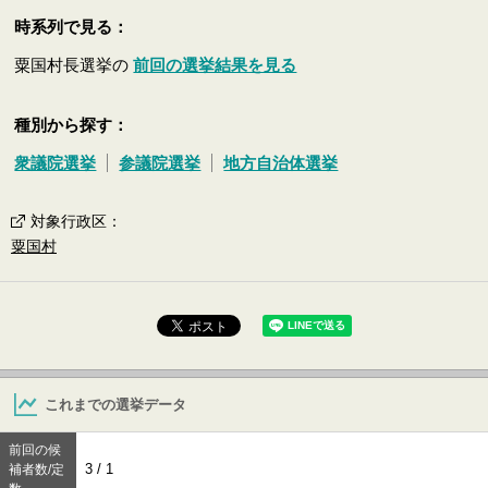
時系列で見る：
粟国村長選挙の
前回の選挙結果を見る
種別から探す：
衆議院選挙
参議院選挙
地方自治体選挙
対象行政区
：
粟国村
これまでの選挙データ
前回の候
3 / 1
補者数/定