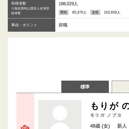
有権者数
188,029人
※無投票時は選挙人名簿登
男性
85,370人
女性
102,659人
録者数
辞職
事由・ポイント
標準
もりが 
モリガ ノブヨ
48歳 (女)
新人