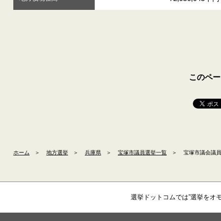
このペー
ホーム
＞
地方選挙
＞
兵庫県
＞
宝塚市議員選挙一覧
＞
宝塚市議会議員補
選挙ドットコムでは”選挙をオ