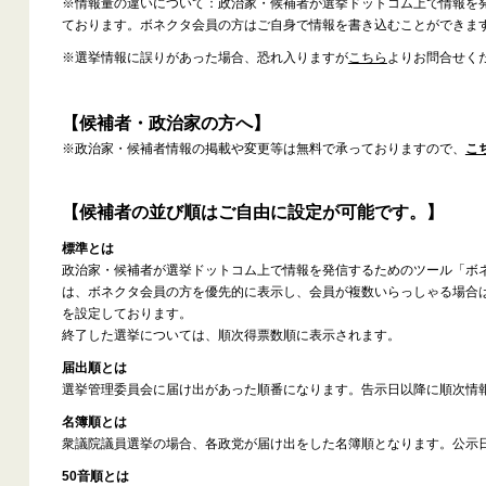
※情報量の違いについて：政治家・候補者が選挙ドットコム上で情報を
ております。ボネクタ会員の方はご自身で情報を書き込むことができま
※選挙情報に誤りがあった場合、恐れ入りますが
こちら
よりお問合せく
【候補者・政治家の方へ】
※政治家・候補者情報の掲載や変更等は無料で承っておりますので、
こ
【候補者の並び順はご自由に設定が可能です。】
標準とは
政治家・候補者が選挙ドットコム上で情報を発信するためのツール「ボ
は、ボネクタ会員の方を優先的に表示し、会員が複数いらっしゃる場合
を設定しております。
終了した選挙については、順次得票数順に表示されます。
届出順とは
選挙管理委員会に届け出があった順番になります。告示日以降に順次情
名簿順とは
衆議院議員選挙の場合、各政党が届け出をした名簿順となります。公示
50音順とは