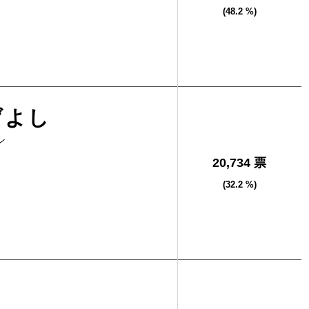
(48.2 %)
げよし
シ
20,734 票
(32.2 %)