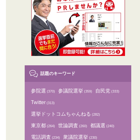
話題のキーワード
参院選
参議院選挙
自民党
(370)
(359)
(333)
Twitter
(313)
選挙ドットコムちゃんねる
(282)
東京都
世論調査
都議選
(264)
(260)
(240)
電話調査
衆議院選挙
(234)
(230)