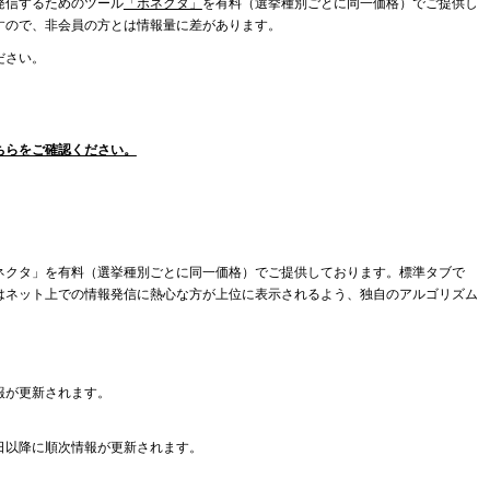
発信するためのツール
「ボネクタ」
を有料（選挙種別ごとに同一価格）でご提供し
すので、非会員の方とは情報量に差があります。
ださい。
ちらをご確認ください。
ネクタ」を有料（選挙種別ごとに同一価格）でご提供しております。標準タブで
はネット上での情報発信に熱心な方が上位に表示されるよう、独自のアルゴリズム
報が更新されます。
日以降に順次情報が更新されます。