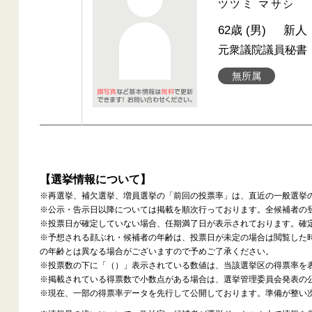
ツツミ マサシ
62歳 (男)
新人
元衆議院議員秘書
無所属
【選挙情報について】
※再選挙、補欠選挙、増員選挙の「前回の投票率」は、直近の一般選挙
※公示・告示日以降については掲載を順次行っております。全候補者の
※投票日が確定していない場合、任期満了日が表示されております。確
※予想される顔ぶれ・候補者の年齢は、投票日が未定の場合は閲覧した
の年齢とは異なる場合がございますので予めご了承ください。
※投票数の下に「（）」表示されている数値は、当該選挙区の得票率を
※掲載されている得票数で小数点がある場合は、選挙管理委員会発表の
※現在、一部の得票率データを先行して公開しております。準備が整い