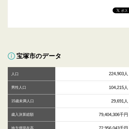
宝塚市のデータ
224,903人
人口
104,215人
男性人口
29,691人
15歳未満人口
79,404,306千円
歳入決算総額
72,956,043千円
地方債現在高