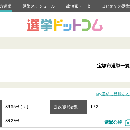
方選挙
選挙スケジュール
政治家データ
はじめての選
宝塚市選挙一覧
My選挙に登録する
36.95% ( ↓ )
1 / 3
定数/候補者数
39.39%
選挙公報