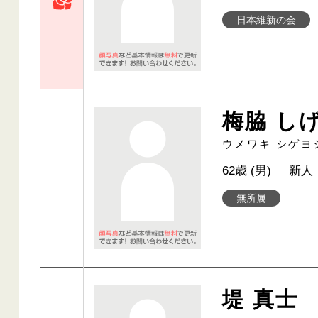
日本維新の会
梅脇 し
ウメワキ シゲヨ
62歳 (男)
新人
無所属
堤 真士