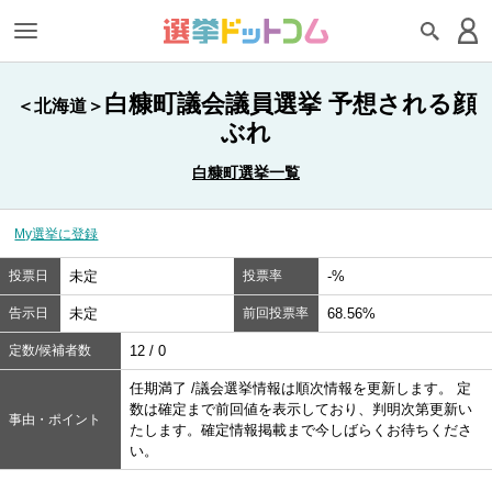
白糠町議会議員選挙 予想される顔
＜北海道＞
ぶれ
白糠町選挙一覧
My選挙に登録
投票日
未定
投票率
-%
告示日
未定
前回投票率
68.56%
定数/候補者数
12 / 0
任期満了 /議会選挙情報は順次情報を更新します。 定
数は確定まで前回値を表示しており、判明次第更新い
事由・ポイント
たします。確定情報掲載まで今しばらくお待ちくださ
い。