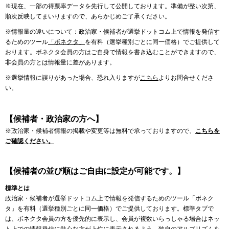
※現在、一部の得票率データを先行して公開しております。準備が整い次第、
順次反映してまいりますので、あらかじめご了承ください。
※情報量の違いについて：政治家・候補者が選挙ドットコム上で情報を発信す
るためのツール
「ボネクタ」
を有料（選挙種別ごとに同一価格）でご提供して
おります。ボネクタ会員の方はご自身で情報を書き込むことができますので、
非会員の方とは情報量に差があります。
※選挙情報に誤りがあった場合、恐れ入りますが
こちら
よりお問合せくださ
い。
【候補者・政治家の方へ】
※政治家・候補者情報の掲載や変更等は無料で承っておりますので、
こちらを
ご確認ください。
【候補者の並び順はご自由に設定が可能です。】
標準とは
政治家・候補者が選挙ドットコム上で情報を発信するためのツール「ボネク
タ」を有料（選挙種別ごとに同一価格）でご提供しております。標準タブで
は、ボネクタ会員の方を優先的に表示し、会員が複数いらっしゃる場合はネッ