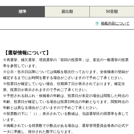
標準
届出順
50音順
掲載内容について
【選挙情報について】
※再選挙、補欠選挙、増員選挙の「前回の投票率」は、直近の一般選挙の投票
率を参照しています。
※公示・告示日以降については掲載を順次行っております。全候補者の登録が
確定するまでにお時間を要する場合がございますので予めご了承ください。
※投票日が確定していない場合、任期満了日が表示されております。確定次
第、投票日が表示されますので予めご了承ください。
※予想される顔ぶれ・候補者の年齢は、投票日が未定の場合は閲覧した時点の
年齢、投票日が確定している場合は投票日時点の年齢となります。閲覧時点の
年齢とは異なる場合がございますので予めご了承ください。
※投票数の下に「（）」表示されている数値は、当該選挙区の得票率を表して
います。
※掲載されている得票数で小数点がある場合は、選挙管理委員会発表の公式デ
ータに準拠し、按分された数字になります。