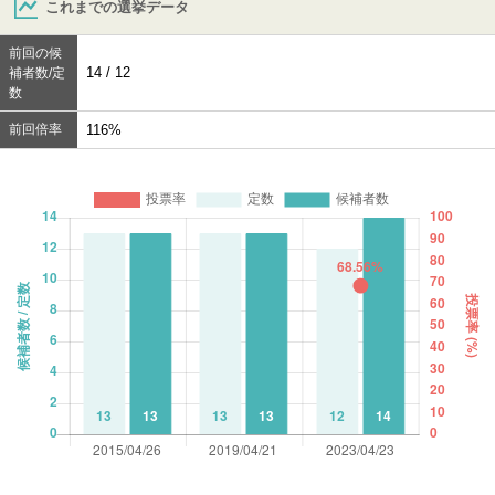
これまでの選挙データ
前回の候
14 / 12
補者数/定
数
前回倍率
116%