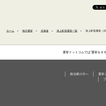
ホーム
＞
地方選挙
＞
北海道
＞
滝上町長選挙一覧
＞
滝上町長選挙（20
選挙ドットコムでは”選挙をオ
政治家の方へ
選挙