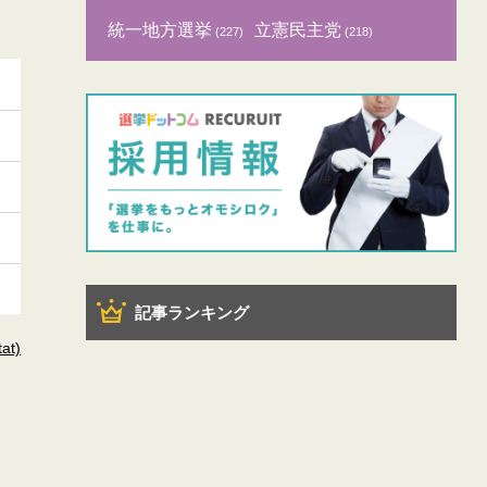
統一地方選挙
立憲民主党
(227)
(218)
記事ランキング
t)