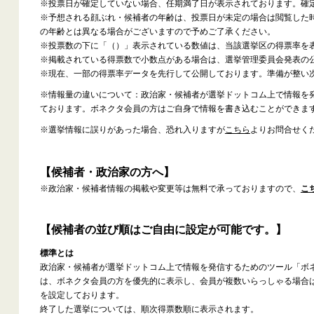
※投票日が確定していない場合、任期満了日が表示されております。確
※予想される顔ぶれ・候補者の年齢は、投票日が未定の場合は閲覧した
の年齢とは異なる場合がございますので予めご了承ください。
※投票数の下に「（）」表示されている数値は、当該選挙区の得票率を
※掲載されている得票数で小数点がある場合は、選挙管理委員会発表の
※現在、一部の得票率データを先行して公開しております。準備が整い
※情報量の違いについて：政治家・候補者が選挙ドットコム上で情報を
ております。ボネクタ会員の方はご自身で情報を書き込むことができま
※選挙情報に誤りがあった場合、恐れ入りますが
こちら
よりお問合せく
【候補者・政治家の方へ】
※政治家・候補者情報の掲載や変更等は無料で承っておりますので、
こ
【候補者の並び順はご自由に設定が可能です。】
標準とは
政治家・候補者が選挙ドットコム上で情報を発信するためのツール「ボ
は、ボネクタ会員の方を優先的に表示し、会員が複数いらっしゃる場合
を設定しております。
終了した選挙については、順次得票数順に表示されます。