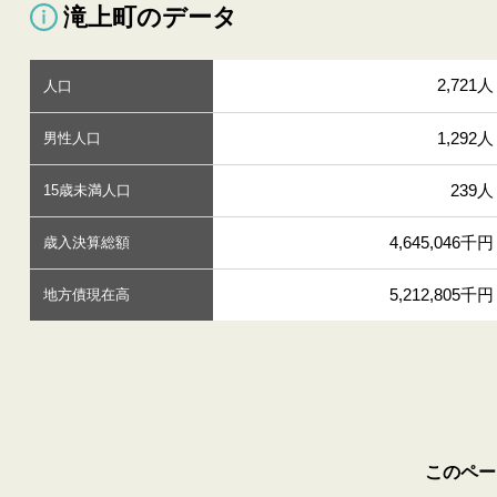
滝上町のデータ
2,721人
人口
1,292人
男性人口
239人
15歳未満人口
4,645,046千円
歳入決算総額
5,212,805千円
地方債現在高
このペー