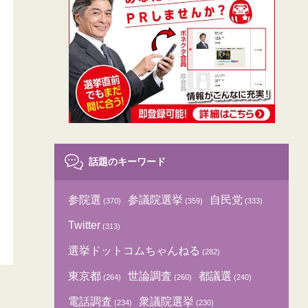
話題のキーワード
参院選
参議院選挙
自民党
(370)
(359)
(333)
Twitter
(313)
選挙ドットコムちゃんねる
(282)
東京都
世論調査
都議選
(264)
(260)
(240)
電話調査
衆議院選挙
(234)
(230)