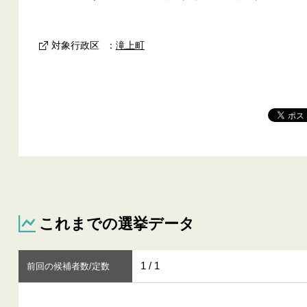
対象行政区
：
滝上町
これまでの選挙データ
1 / 1
前回の候補者数/定数