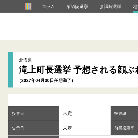
コラム
衆議院選挙
参議院選挙
地
北海道
滝上町長選挙 予想される顔ぶ
（2027年04月30日任期満了）
未定
投票日
投票率
未定
告示日
前回投票率