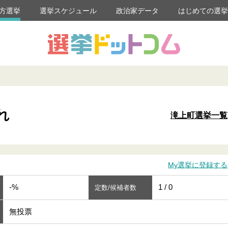
方選挙
選挙スケジュール
政治家データ
はじめての選
れ
滝上町選挙一覧
My選挙に登録する
-%
1 / 0
定数/候補者数
無投票