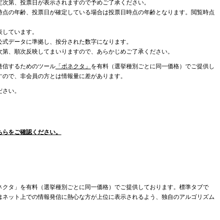
定次第、投票日が表示されますので予めご了承ください。
時点の年齢、投票日が確定している場合は投票日時点の年齢となります。閲覧時点
表しています。
公式データに準拠し、按分された数字になります。
次第、順次反映してまいりますので、あらかじめご了承ください。
発信するためのツール
「ボネクタ」
を有料（選挙種別ごとに同一価格）でご提供し
すので、非会員の方とは情報量に差があります。
ださい。
ちらをご確認ください。
ネクタ」を有料（選挙種別ごとに同一価格）でご提供しております。標準タブで
はネット上での情報発信に熱心な方が上位に表示されるよう、独自のアルゴリズム