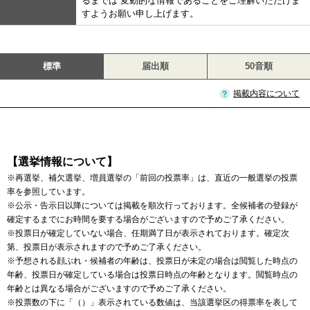
るまでは 変動的な情報であることをご理解いただけま
すようお願い申し上げます。
標準
届出順
50音順
掲載内容について
【選挙情報について】
※再選挙、補欠選挙、増員選挙の「前回の投票率」は、直近の一般選挙の投票
率を参照しています。
※公示・告示日以降については掲載を順次行っております。全候補者の登録が
確定するまでにお時間を要する場合がございますので予めご了承ください。
※投票日が確定していない場合、任期満了日が表示されております。確定次
第、投票日が表示されますので予めご了承ください。
※予想される顔ぶれ・候補者の年齢は、投票日が未定の場合は閲覧した時点の
年齢、投票日が確定している場合は投票日時点の年齢となります。閲覧時点の
年齢とは異なる場合がございますので予めご了承ください。
※投票数の下に「（）」表示されている数値は、当該選挙区の得票率を表して