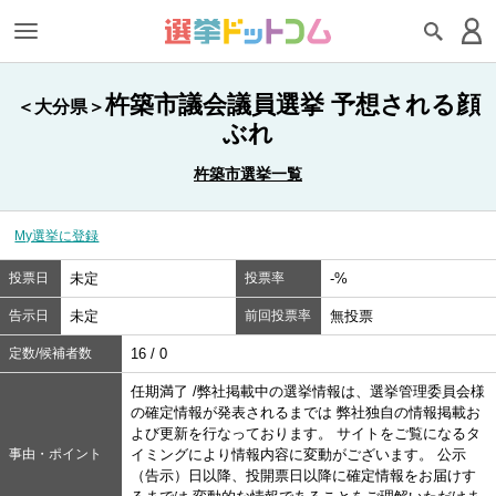
杵築市議会議員選挙 予想される顔
＜大分県＞
ぶれ
杵築市選挙一覧
My選挙に登録
投票日
未定
投票率
-%
告示日
未定
前回投票率
無投票
定数/候補者数
16 / 0
任期満了 /弊社掲載中の選挙情報は、選挙管理委員会様
の確定情報が発表されるまでは 弊社独自の情報掲載お
よび更新を行なっております。 サイトをご覧になるタ
事由・ポイント
イミングにより情報内容に変動がございます。 公示
（告示）日以降、投開票日以降に確定情報をお届けす