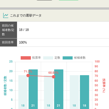
これまでの選挙データ
前回の候
18 / 18
補者数/定
数
前回倍率
100%