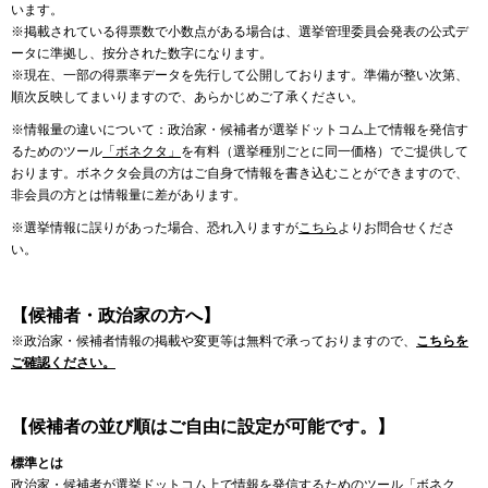
います。
※掲載されている得票数で小数点がある場合は、選挙管理委員会発表の公式デ
ータに準拠し、按分された数字になります。
※現在、一部の得票率データを先行して公開しております。準備が整い次第、
順次反映してまいりますので、あらかじめご了承ください。
※情報量の違いについて：政治家・候補者が選挙ドットコム上で情報を発信す
るためのツール
「ボネクタ」
を有料（選挙種別ごとに同一価格）でご提供して
おります。ボネクタ会員の方はご自身で情報を書き込むことができますので、
非会員の方とは情報量に差があります。
※選挙情報に誤りがあった場合、恐れ入りますが
こちら
よりお問合せくださ
い。
【候補者・政治家の方へ】
※政治家・候補者情報の掲載や変更等は無料で承っておりますので、
こちらを
ご確認ください。
【候補者の並び順はご自由に設定が可能です。】
標準とは
政治家・候補者が選挙ドットコム上で情報を発信するためのツール「ボネク