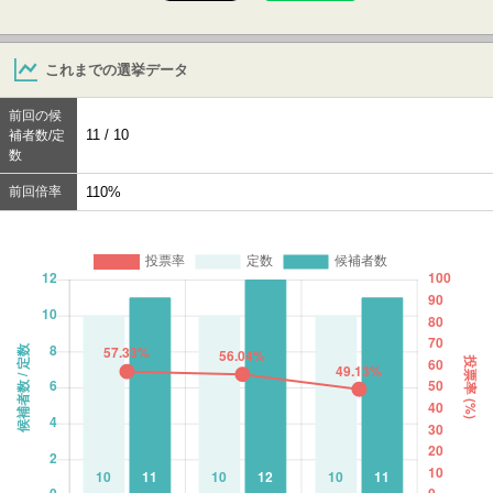
これまでの選挙データ
前回の候
11 / 10
補者数/定
数
前回倍率
110%