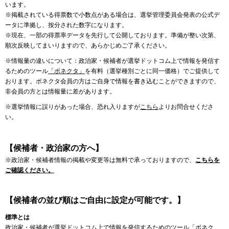
います。
※掲載されている得票数で小数点がある場合は、選挙管理委員会発表の公式デ
ータに準拠し、按分された数字になります。
※現在、一部の得票率データを先行して公開しております。準備が整い次第、
順次反映してまいりますので、あらかじめご了承ください。
※情報量の違いについて：政治家・候補者が選挙ドットコム上で情報を発信す
るためのツール
「ボネクタ」
を有料（選挙種別ごとに同一価格）でご提供して
おります。ボネクタ会員の方はご自身で情報を書き込むことができますので、
非会員の方とは情報量に差があります。
※選挙情報に誤りがあった場合、恐れ入りますが
こちら
よりお問合せくださ
い。
【候補者・政治家の方へ】
※政治家・候補者情報の掲載や変更等は無料で承っておりますので、
こちらを
ご確認ください。
【候補者の並び順はご自由に設定が可能です。】
標準とは
政治家・候補者が選挙ドットコム上で情報を発信するためのツール「ボネク