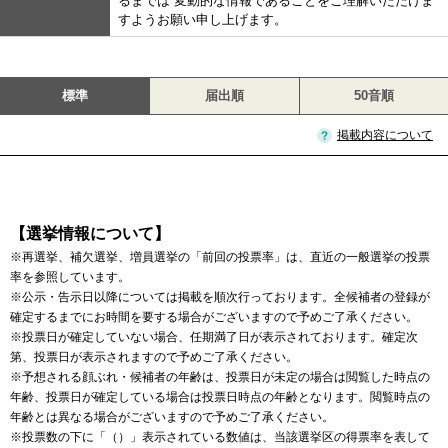
るまでは 変動的な情報であることをご理解いただけま
すようお願い申し上げます。
標準
届出順
50音順
掲載内容について
【選挙情報について】
※再選挙、補欠選挙、増員選挙の「前回の投票率」は、直近の一般選挙の投票
率を参照しています。
※公示・告示日以降については掲載を順次行っております。全候補者の登録が
確定するまでにお時間を要する場合がございますので予めご了承ください。
※投票日が確定していない場合、任期満了日が表示されております。確定次
第、投票日が表示されますので予めご了承ください。
※予想される顔ぶれ・候補者の年齢は、投票日が未定の場合は閲覧した時点の
年齢、投票日が確定している場合は投票日時点の年齢となります。閲覧時点の
年齢とは異なる場合がございますので予めご了承ください。
※投票数の下に「（）」表示されている数値は、当該選挙区の得票率を表して