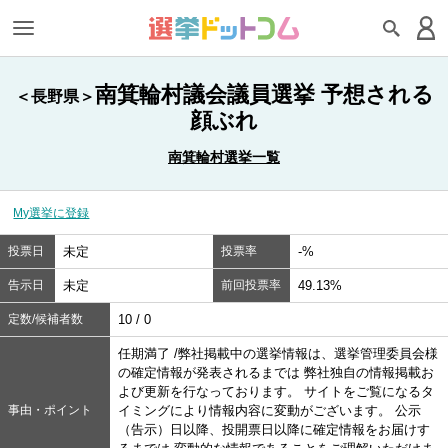
南箕輪村議会議員選挙 予想される
＜長野県＞
顔ぶれ
南箕輪村選挙一覧
My選挙に登録
投票日
未定
投票率
-%
告示日
未定
前回投票率
49.13%
定数/候補者数
10 / 0
任期満了 /弊社掲載中の選挙情報は、選挙管理委員会様
の確定情報が発表されるまでは 弊社独自の情報掲載お
よび更新を行なっております。 サイトをご覧になるタ
事由・ポイント
イミングにより情報内容に変動がございます。 公示
（告示）日以降、投開票日以降に確定情報をお届けす