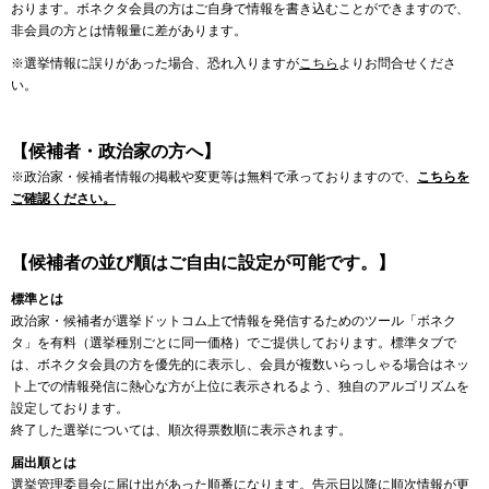
おります。ボネクタ会員の方はご自身で情報を書き込むことができますので、
非会員の方とは情報量に差があります。
※選挙情報に誤りがあった場合、恐れ入りますが
こちら
よりお問合せくださ
い。
【候補者・政治家の方へ】
※政治家・候補者情報の掲載や変更等は無料で承っておりますので、
こちらを
ご確認ください。
【候補者の並び順はご自由に設定が可能です。】
標準とは
政治家・候補者が選挙ドットコム上で情報を発信するためのツール「ボネク
タ」を有料（選挙種別ごとに同一価格）でご提供しております。標準タブで
は、ボネクタ会員の方を優先的に表示し、会員が複数いらっしゃる場合はネッ
ト上での情報発信に熱心な方が上位に表示されるよう、独自のアルゴリズムを
設定しております。
終了した選挙については、順次得票数順に表示されます。
届出順とは
選挙管理委員会に届け出があった順番になります。告示日以降に順次情報が更