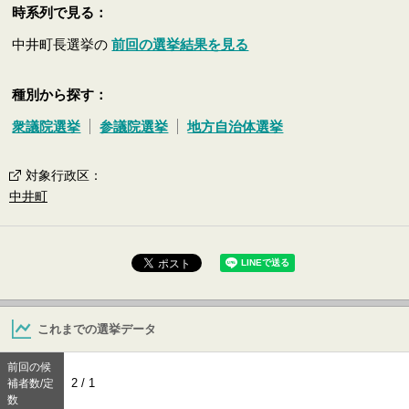
時系列で見る：
中井町長選挙の
前回の選挙結果を見る
種別から探す：
衆議院選挙
参議院選挙
地方自治体選挙
対象行政区
：
中井町
これまでの選挙データ
前回の候
2 / 1
補者数/定
数