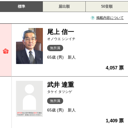
標準
届出順
50音順
掲載内容について
尾上 信一
オノウエ シンイチ
無所属
65歳 (男)
新人
4,057 票
武井 達重
タケイ タツシゲ
無所属
65歳 (男)
新人
1,409 票