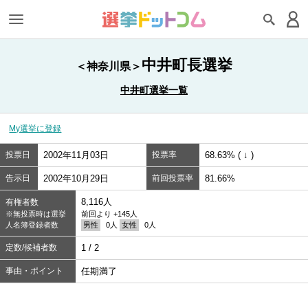
中井町長選挙
＜神奈川県＞
中井町選挙一覧
My選挙に登録
投票日
2002年11月03日
投票率
68.63% ( ↓ )
告示日
2002年10月29日
前回投票率
81.66%
8,116人
有権者数
※無投票時は選挙
前回より +145人
人名簿登録者数
男性
0人
女性
0人
定数/候補者数
1 / 2
事由・ポイント
任期満了