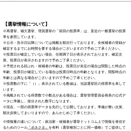
【選挙情報について】
※再選挙、補欠選挙、増員選挙の「前回の投票率」は、直近の一般選挙の投票
率を参照しています。
※公示・告示日以降については掲載を順次行っております。全候補者の登録が
確定するまでにお時間を要する場合がございますので予めご了承ください。
※投票日が確定していない場合、任期満了日が表示されております。確定次
第、投票日が表示されますので予めご了承ください。
※予想される顔ぶれ・候補者の年齢は、投票日が未定の場合は閲覧した時点の
年齢、投票日が確定している場合は投票日時点の年齢となります。閲覧時点の
年齢とは異なる場合がございますので予めご了承ください。
※投票数の下に「（）」表示されている数値は、当該選挙区の得票率を表して
います。
※掲載されている得票数で小数点がある場合は、選挙管理委員会発表の公式デ
ータに準拠し、按分された数字になります。
※現在、一部の得票率データを先行して公開しております。準備が整い次第、
順次反映してまいりますので、あらかじめご了承ください。
※情報量の違いについて：政治家・候補者が選挙ドットコム上で情報を発信す
るためのツール
「ボネクタ」
を有料（選挙種別ごとに同一価格）でご提供して