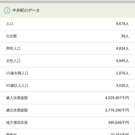
中井町のデータ
人口
9,679人
出生数
39人
男性人口
4,834人
女性人口
4,845人
15歳未満人口
1,076人
65歳以上人口
3,030人
歳入決算総額
4,029,907千円
歳出決算総額
3,776,280千円
地方債現在高
395,646千円