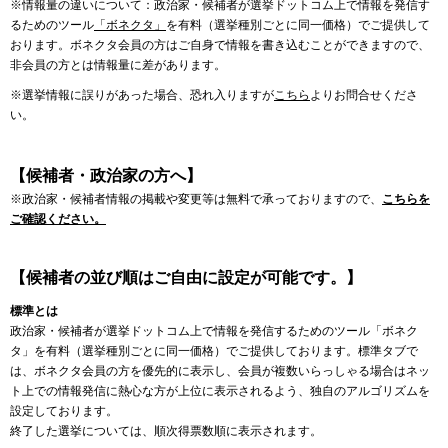
※情報量の違いについて：政治家・候補者が選挙ドットコム上で情報を発信す
るためのツール
「ボネクタ」
を有料（選挙種別ごとに同一価格）でご提供して
おります。ボネクタ会員の方はご自身で情報を書き込むことができますので、
非会員の方とは情報量に差があります。
※選挙情報に誤りがあった場合、恐れ入りますが
こちら
よりお問合せくださ
い。
【候補者・政治家の方へ】
※政治家・候補者情報の掲載や変更等は無料で承っておりますので、
こちらを
ご確認ください。
【候補者の並び順はご自由に設定が可能です。】
標準とは
政治家・候補者が選挙ドットコム上で情報を発信するためのツール「ボネク
タ」を有料（選挙種別ごとに同一価格）でご提供しております。標準タブで
は、ボネクタ会員の方を優先的に表示し、会員が複数いらっしゃる場合はネッ
ト上での情報発信に熱心な方が上位に表示されるよう、独自のアルゴリズムを
設定しております。
終了した選挙については、順次得票数順に表示されます。