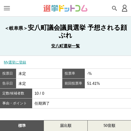
安八町議会議員選挙 予想される顔
＜岐阜県＞
ぶれ
安八町選挙一覧
My選挙に登録
投票日
未定
投票率
-%
告示日
未定
前回投票率
51.41%
定数/候補者数
10 / 0
事由・ポイント
任期満了
標準
届出順
50音順