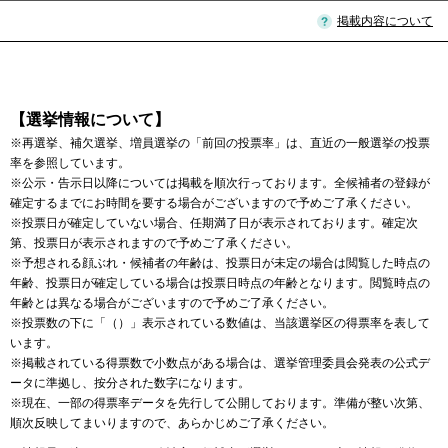
掲載内容について
【選挙情報について】
※再選挙、補欠選挙、増員選挙の「前回の投票率」は、直近の一般選挙の投票
率を参照しています。
※公示・告示日以降については掲載を順次行っております。全候補者の登録が
確定するまでにお時間を要する場合がございますので予めご了承ください。
※投票日が確定していない場合、任期満了日が表示されております。確定次
第、投票日が表示されますので予めご了承ください。
※予想される顔ぶれ・候補者の年齢は、投票日が未定の場合は閲覧した時点の
年齢、投票日が確定している場合は投票日時点の年齢となります。閲覧時点の
年齢とは異なる場合がございますので予めご了承ください。
※投票数の下に「（）」表示されている数値は、当該選挙区の得票率を表して
います。
※掲載されている得票数で小数点がある場合は、選挙管理委員会発表の公式デ
ータに準拠し、按分された数字になります。
※現在、一部の得票率データを先行して公開しております。準備が整い次第、
順次反映してまいりますので、あらかじめご了承ください。