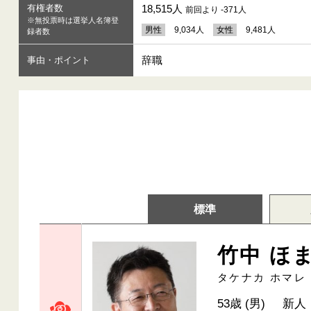
有権者数
18,515人
前回より -371人
※無投票時は選挙人名簿登
男性
9,034人
女性
9,481人
録者数
辞職
事由・ポイント
標準
竹中 ほ
タケナカ ホマレ
53歳 (男)
新人