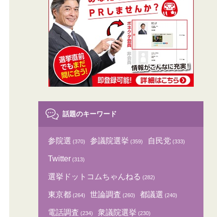
話題のキーワード
参院選
参議院選挙
自民党
(370)
(359)
(333)
Twitter
(313)
選挙ドットコムちゃんねる
(282)
東京都
世論調査
都議選
(264)
(260)
(240)
電話調査
衆議院選挙
(234)
(230)