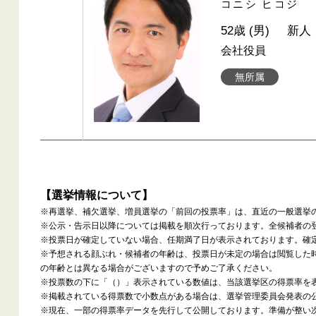
コニシ ヒコジ
52歳 (男)
新人
会社役員
無所属
【選挙情報について】
※再選挙、補欠選挙、増員選挙の「前回の投票率」は、直近の一般選挙
※公示・告示日以降については掲載を順次行っております。全候補者の
※投票日が確定していない場合、任期満了日が表示されております。確
※予想される顔ぶれ・候補者の年齢は、投票日が未定の場合は閲覧した
の年齢とは異なる場合がございますので予めご了承ください。
※投票数の下に「（）」表示されている数値は、当該選挙区の得票率を
※掲載されている得票数で小数点がある場合は、選挙管理委員会発表の
※現在、一部の得票率データを先行して公開しております。準備が整い