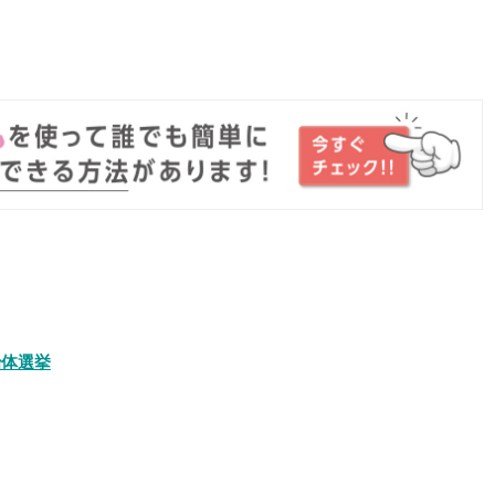
。
治体選挙