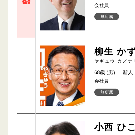
会社員
無所属
柳生 か
ヤギュウ カズナ
68歳 (男)
新人
会社員
無所属
小西 ひ