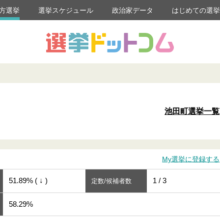
方選挙
選挙スケジュール
政治家データ
はじめての選
池田町選挙一覧
My選挙に登録する
51.89% ( ↓ )
1 / 3
定数/候補者数
58.29%