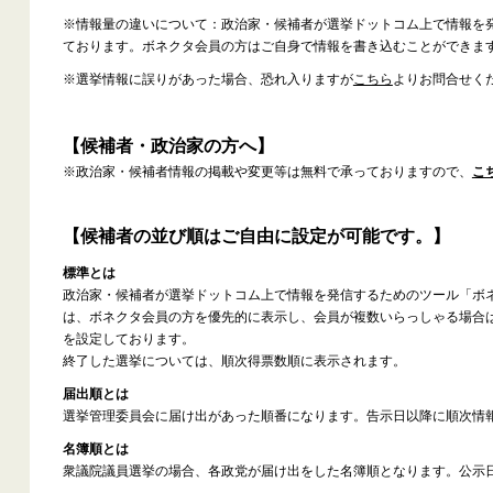
※情報量の違いについて：政治家・候補者が選挙ドットコム上で情報を
ております。ボネクタ会員の方はご自身で情報を書き込むことができま
※選挙情報に誤りがあった場合、恐れ入りますが
こちら
よりお問合せく
【候補者・政治家の方へ】
※政治家・候補者情報の掲載や変更等は無料で承っておりますので、
こ
【候補者の並び順はご自由に設定が可能です。】
標準とは
政治家・候補者が選挙ドットコム上で情報を発信するためのツール「ボ
は、ボネクタ会員の方を優先的に表示し、会員が複数いらっしゃる場合
を設定しております。
終了した選挙については、順次得票数順に表示されます。
届出順とは
選挙管理委員会に届け出があった順番になります。告示日以降に順次情
名簿順とは
衆議院議員選挙の場合、各政党が届け出をした名簿順となります。公示