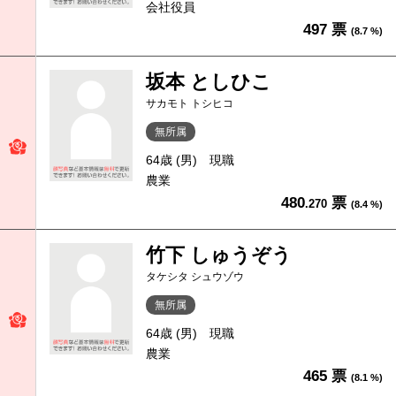
会社役員
497 票
(8.7 %)
坂本 としひこ
サカモト トシヒコ
無所属
64歳 (男)
現職
農業
480
票
.270
(8.4 %)
竹下 しゅうぞう
タケシタ シュウゾウ
無所属
64歳 (男)
現職
農業
465 票
(8.1 %)