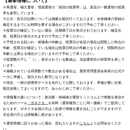
【選挙情報について】
※再選挙、補欠選挙、増員選挙の「前回の投票率」は、直近の一般選挙の投票
率を参照しています。
※公示・告示日以降については掲載を順次行っております。全候補者の登録が
確定するまでにお時間を要する場合がございますので予めご了承ください。
※投票日が確定していない場合、任期満了日が表示されております。確定次
第、投票日が表示されますので予めご了承ください。
※予想される顔ぶれ・候補者の年齢は、投票日が未定の場合は閲覧した時点の
年齢、投票日が確定している場合は投票日時点の年齢となります。閲覧時点の
年齢とは異なる場合がございますので予めご了承ください。
※投票数の下に「（）」表示されている数値は、当該選挙区の得票率を表して
います。
※掲載されている得票数で小数点がある場合は、選挙管理委員会発表の公式デ
ータに準拠し、按分された数字になります。
※現在、一部の得票率データを先行して公開しております。準備が整い次第、
順次反映してまいりますので、あらかじめご了承ください。
※情報量の違いについて：政治家・候補者が選挙ドットコム上で情報を発信す
るためのツール
「ボネクタ」
を有料（選挙種別ごとに同一価格）でご提供して
おります。ボネクタ会員の方はご自身で情報を書き込むことができますので、
非会員の方とは情報量に差があります。
※選挙情報に誤りがあった場合、恐れ入りますが
こちら
よりお問合せくださ
い。