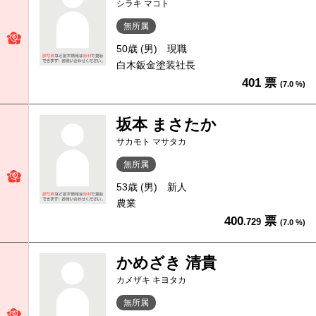
シラキ マコト
無所属
50歳 (男)
現職
白木鈑金塗装社長
401 票
(7.0 %)
坂本 まさたか
サカモト マサタカ
無所属
53歳 (男)
新人
農業
400
票
.729
(7.0 %)
かめざき 清貴
カメザキ キヨタカ
無所属