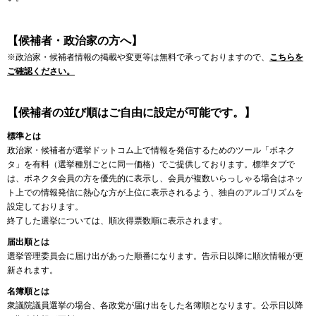
【候補者・政治家の方へ】
※政治家・候補者情報の掲載や変更等は無料で承っておりますので、
こちらを
ご確認ください。
【候補者の並び順はご自由に設定が可能です。】
標準とは
政治家・候補者が選挙ドットコム上で情報を発信するためのツール「ボネク
タ」を有料（選挙種別ごとに同一価格）でご提供しております。標準タブで
は、ボネクタ会員の方を優先的に表示し、会員が複数いらっしゃる場合はネッ
ト上での情報発信に熱心な方が上位に表示されるよう、独自のアルゴリズムを
設定しております。
終了した選挙については、順次得票数順に表示されます。
届出順とは
選挙管理委員会に届け出があった順番になります。告示日以降に順次情報が更
新されます。
名簿順とは
衆議院議員選挙の場合、各政党が届け出をした名簿順となります。公示日以降