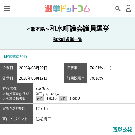
和水町議会議員選挙
＜熊本県＞
和水町選挙一覧
My選挙に登録
投票日
2026年03月22日
投票率
76.51% ( ↓ )
告示日
2026年03月17日
前回投票率
79.18%
7,579人
有権者数
※無投票時は選挙
前回より -644人
人名簿登録者数
男性
3,616人
女性
3,963人
定数/候補者数
12 / 15
事由・ポイント
任期満了
選挙公報