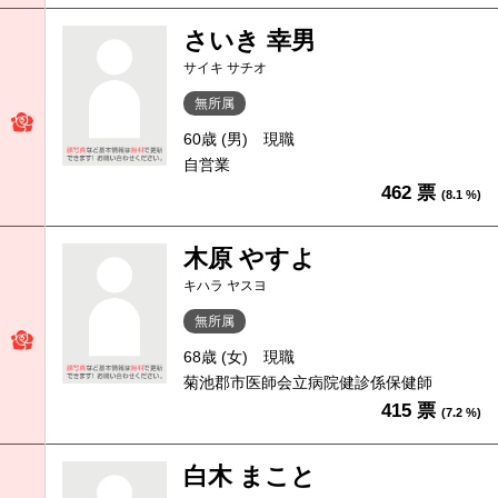
さいき 幸男
サイキ サチオ
無所属
60歳 (男)
現職
自営業
462 票
(8.1 %)
木原 やすよ
キハラ ヤスヨ
無所属
68歳 (女)
現職
菊池郡市医師会立病院健診係保健師
415 票
(7.2 %)
白木 まこと