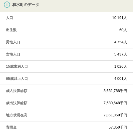
和水町のデータ
人口
10,191人
出生数
60人
男性人口
4,754人
女性人口
5,437人
15歳未満人口
1,026人
65歳以上人口
4,001人
歳入決算総額
8,631,788千円
歳出決算総額
7,589,648千円
地方債現在高
7,861,859千円
寄附金
57,350千円