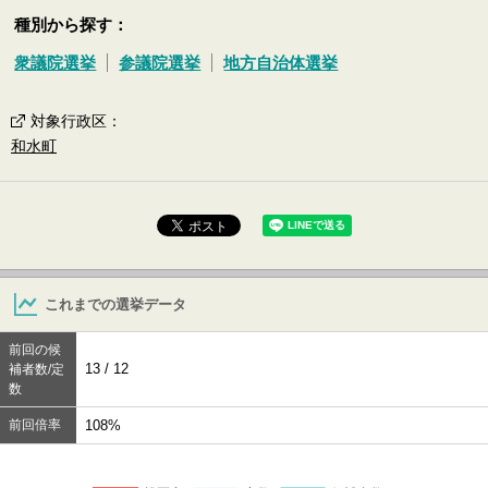
種別から探す：
衆議院選挙
参議院選挙
地方自治体選挙
対象行政区
：
和水町
これまでの選挙データ
前回の候
13 / 12
補者数/定
数
前回倍率
108%