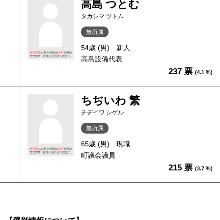
高島 つとむ
タカシマ ツトム
無所属
54歳 (男)
新人
高島設備代表
237 票
(4.1 %)
ちぢいわ 繁
チヂイワ シゲル
無所属
65歳 (男)
現職
町議会議員
215 票
(3.7 %)