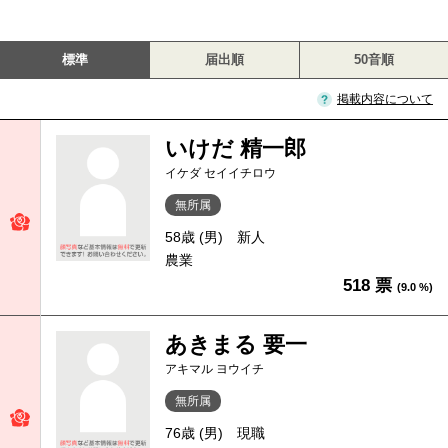
標準
届出順
50音順
掲載内容について
いけだ 精一郎
イケダ セイイチロウ
無所属
58歳 (男)
新人
農業
518 票
(9.0 %)
あきまる 要一
アキマル ヨウイチ
無所属
76歳 (男)
現職