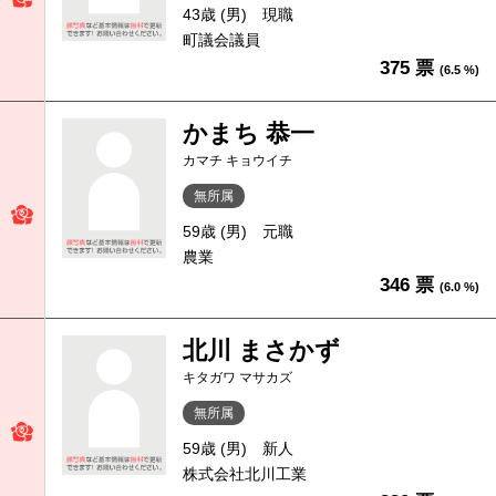
43歳 (男)
現職
町議会議員
375 票
(6.5 %)
かまち 恭一
カマチ キョウイチ
無所属
59歳 (男)
元職
農業
346 票
(6.0 %)
北川 まさかず
キタガワ マサカズ
無所属
59歳 (男)
新人
株式会社北川工業