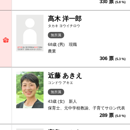
330 票
(5.8 %)
髙木 洋一郎
タカキ ヨウイチロウ
無所属
68歳 (男)
現職
農業
306 票
(5.3 %)
近藤 あきえ
コンドウ アキエ
無所属
43歳 (女)
新人
保育士、元中学校教諭、子育てサロン代表
289 票
(5.0 %)