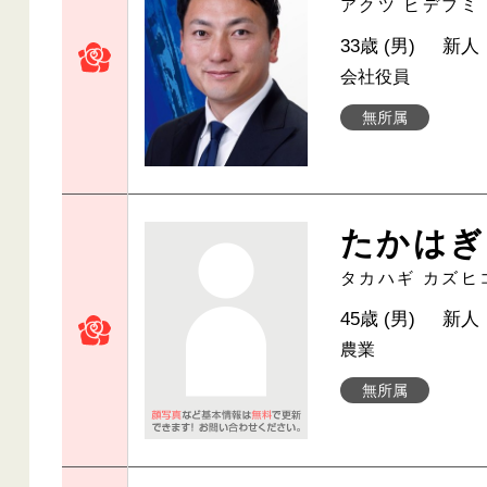
アクツ ヒデフミ
33歳 (男)
新人
会社役員
無所属
たかはぎ
タカハギ カズヒ
45歳 (男)
新人
農業
無所属