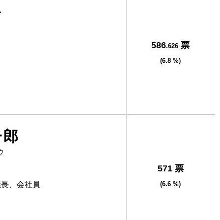
子
586
票
.626
(6.8 %)
一郎
ウ
571 票
議長、会社員
(6.6 %)