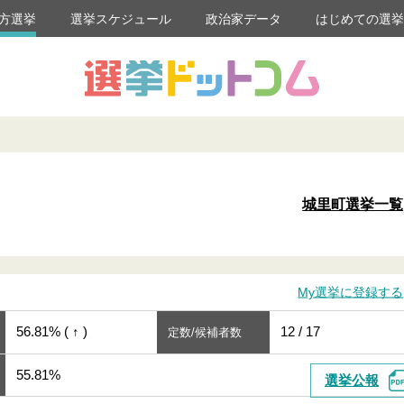
方選挙
選挙スケジュール
政治家データ
はじめての選
城里町選挙一覧
My選挙に登録する
56.81% ( ↑ )
12 / 17
定数/候補者数
55.81%
選挙公報