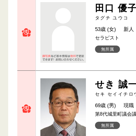
田口 優
タグチ ユウコ
53歳 (女)
新人
セラピスト
無所属
せき 誠
セキ セイイチロ
69歳 (男)
現職
第8代城里町議会
無所属