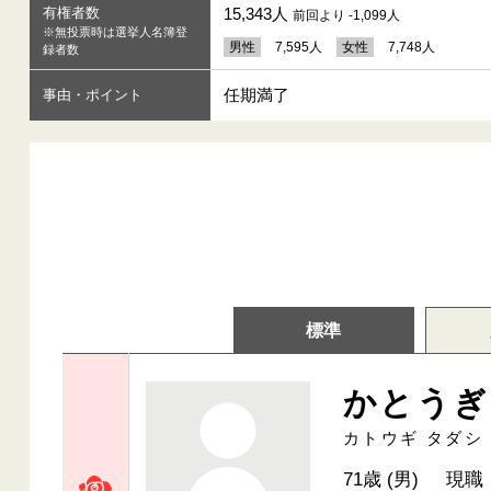
有権者数
15,343人
前回より -1,099人
※無投票時は選挙人名簿登
男性
7,595人
女性
7,748人
録者数
任期満了
事由・ポイント
標準
かとうぎ
カトウギ タダシ
71歳 (男)
現職