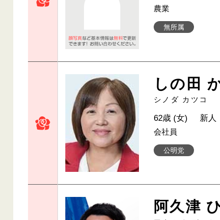
農業
無所属
しの田 
シノダ カツコ
62歳 (女)
新人
会社員
公明党
阿久津 