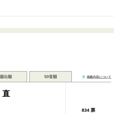
届出順
50音順
掲載内容について
 直
834 票