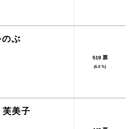
かのぶ
519 票
(6.0 %)
 芙美子