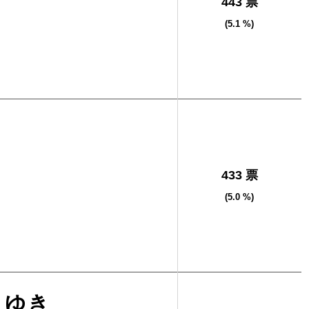
443 票
(5.1 %)
男
433 票
(5.0 %)
らゆき