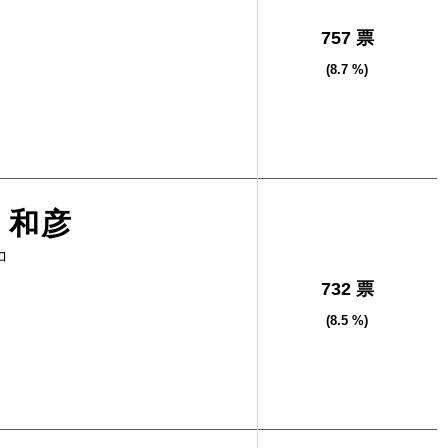
757 票
(8.7 %)
 和彦
コ
732 票
(8.5 %)