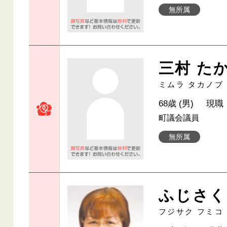
無所属
三村 た
ミムラ タカノブ
68歳 (男)
現職
町議会議員
無所属
ふじさく
フジサク フミコ