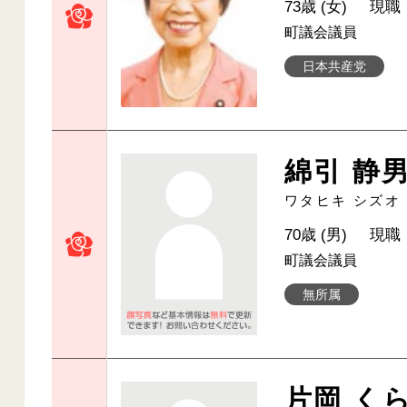
73歳 (女)
現職
町議会議員
日本共産党
綿引 静
ワタヒキ シズオ
70歳 (男)
現職
町議会議員
無所属
片岡 く