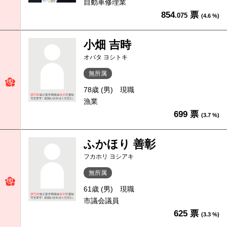
自動車修理業
854
票
.075
(4.6 %)
小畑 吉時
オバタ ヨシトキ
無所属
78歳 (男)
現職
漁業
699 票
(3.7 %)
ふかほり 善彰
フカホリ ヨシアキ
無所属
61歳 (男)
現職
市議会議員
625 票
(3.3 %)