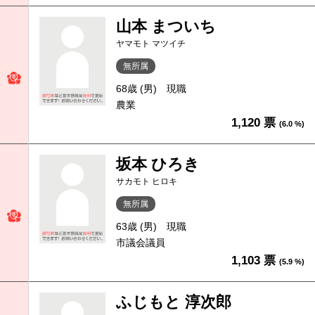
山本 まついち
ヤマモト マツイチ
無所属
68歳 (男)
現職
農業
1,120 票
(6.0 %)
坂本 ひろき
サカモト ヒロキ
無所属
63歳 (男)
現職
市議会議員
1,103 票
(5.9 %)
ふじもと 淳次郎