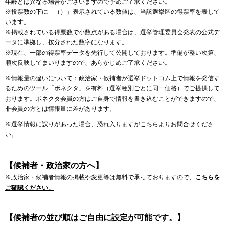
年齢とは異なる場合がございますので予めご了承ください。
※投票数の下に「（）」表示されている数値は、当該選挙区の得票率を表して
います。
※掲載されている得票数で小数点がある場合は、選挙管理委員会発表の公式デ
ータに準拠し、按分された数字になります。
※現在、一部の得票率データを先行して公開しております。準備が整い次第、
順次反映してまいりますので、あらかじめご了承ください。
※情報量の違いについて：政治家・候補者が選挙ドットコム上で情報を発信す
るためのツール
「ボネクタ」
を有料（選挙種別ごとに同一価格）でご提供して
おります。ボネクタ会員の方はご自身で情報を書き込むことができますので、
非会員の方とは情報量に差があります。
※選挙情報に誤りがあった場合、恐れ入りますが
こちら
よりお問合せくださ
い。
【候補者・政治家の方へ】
※政治家・候補者情報の掲載や変更等は無料で承っておりますので、
こちらを
ご確認ください。
【候補者の並び順はご自由に設定が可能です。】