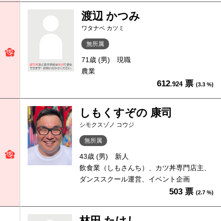
渡辺 かつみ
ワタナベ カツミ
無所属
71歳 (男)
現職
農業
612
票
.924
(3.3 %)
しもくすぞの 康司
シモクスゾノ コウジ
無所属
43歳 (男)
新人
飲食業（しもさんち）、カツ丼専門店主、
ダンススクール運営、イベント企画
503 票
(2.7 %)
林田 たけし