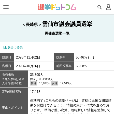
雲仙市議会議員選挙
＜長崎県＞
雲仙市選挙一覧
My選挙に登録
投票日
2025年11月02日
投票率
56.46% ( ↓ )
告示日
2025年10月26日
前回投票率
65.58%
33,390人
有権者数
※無投票時は選挙
前回より -2,060人
人名簿登録者数
男性
15,877人
女性
17,513人
定数/候補者数
17 / 18
任期満了 /こちらの選挙ページは、皆様に正確な開票結
果をお届けできるよう、情報の集計・作成を進めてお
事由・ポイント
ります。 準備が整い次第、随時新しい情報を追加して