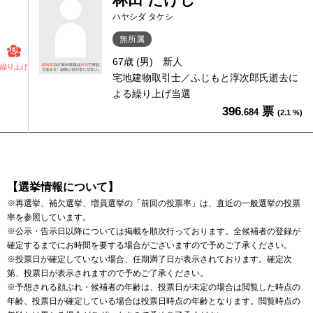
ハヤシダ タケシ
無所属
67歳 (男)
新人
繰り上げ
宅地建物取引士／ふじもと淳次郎氏逝去に
よる繰り上げ当選
396
票
.684
(2.1 %)
【選挙情報について】
※再選挙、補欠選挙、増員選挙の「前回の投票率」は、直近の一般選挙の投票
率を参照しています。
※公示・告示日以降については掲載を順次行っております。全候補者の登録が
確定するまでにお時間を要する場合がございますので予めご了承ください。
※投票日が確定していない場合、任期満了日が表示されております。確定次
第、投票日が表示されますので予めご了承ください。
※予想される顔ぶれ・候補者の年齢は、投票日が未定の場合は閲覧した時点の
年齢、投票日が確定している場合は投票日時点の年齢となります。閲覧時点の