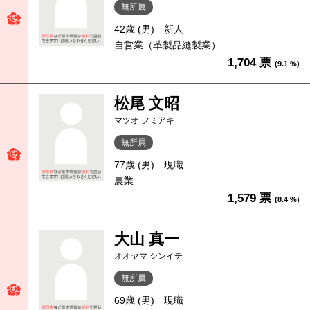
無所属
42歳 (男)
新人
自営業（革製品縫製業）
1,704 票
(9.1 %)
松尾 文昭
マツオ フミアキ
無所属
77歳 (男)
現職
農業
1,579 票
(8.4 %)
大山 真一
オオヤマ シンイチ
無所属
69歳 (男)
現職