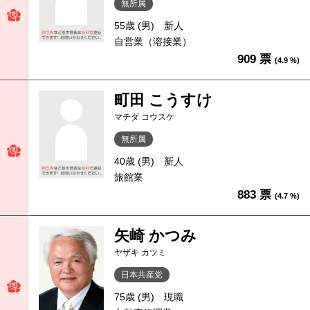
無所属
55歳 (男)
新人
自営業（溶接業）
909 票
(4.9 %)
町田 こうすけ
マチダ コウスケ
無所属
40歳 (男)
新人
旅館業
883 票
(4.7 %)
矢崎 かつみ
ヤザキ カツミ
日本共産党
75歳 (男)
現職