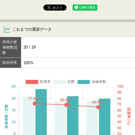
これまでの選挙データ
前回の候
20 / 19
補者数/定
数
前回倍率
105%