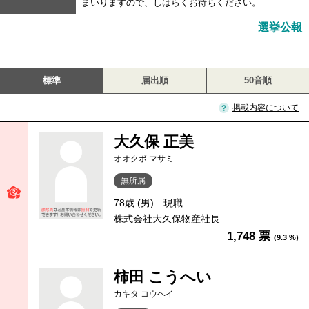
まいりますので、しばらくお待ちください。
選挙公報
標準
届出順
50音順
掲載内容について
大久保 正美
オオクボ マサミ
無所属
78歳 (男)
現職
株式会社大久保物産社長
1,748 票
(9.3 %)
柿田 こうへい
カキタ コウヘイ