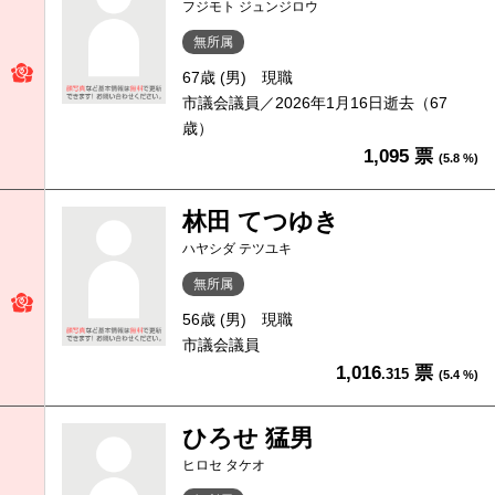
フジモト ジュンジロウ
無所属
67歳 (男)
現職
市議会議員／2026年1月16日逝去（67
歳）
1,095 票
(5.8 %)
林田 てつゆき
ハヤシダ テツユキ
無所属
56歳 (男)
現職
市議会議員
1,016
票
.315
(5.4 %)
ひろせ 猛男
ヒロセ タケオ