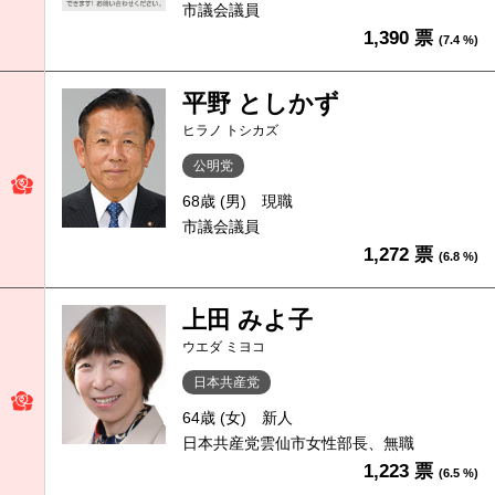
市議会議員
1,390 票
(7.4 %)
平野 としかず
ヒラノ トシカズ
公明党
68歳 (男)
現職
市議会議員
1,272 票
(6.8 %)
上田 みよ子
ウエダ ミヨコ
日本共産党
64歳 (女)
新人
日本共産党雲仙市女性部長、無職
1,223 票
(6.5 %)