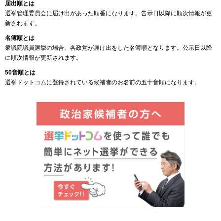
届出順とは
選挙管理委員会に届け出があった順番になります。告示日以降に順次情報が更
新されます。
名簿順とは
衆議院議員選挙の場合、各政党が届け出をした名簿順となります。公示日以降
に順次情報が更新されます。
50音順とは
選挙ドットコムに登録されている候補者のお名前の五十音順になります。