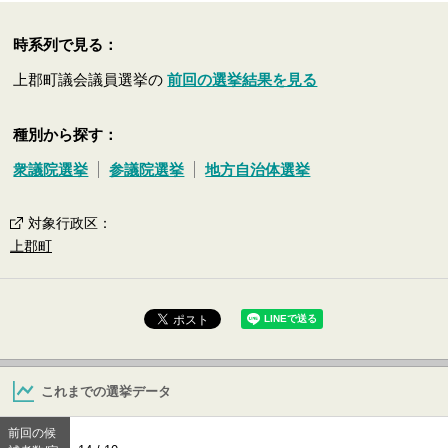
時系列で見る：
上郡町議会議員選挙の
前回の選挙結果を見る
種別から探す：
衆議院選挙
参議院選挙
地方自治体選挙
対象行政区
：
上郡町
これまでの選挙データ
前回の候