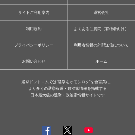
サイトご利用案内
運営会社
利用規約
よくあるご質問（有権者向け）
プライバシーポリシー
利用者情報の外部送信について
お問い合わせ
ホーム
選挙ドットコムでは”選挙をオモシロク”を合言葉に、
より多くの選挙報道・政治家情報を掲載する
日本最大級の選挙・政治家情報サイトです