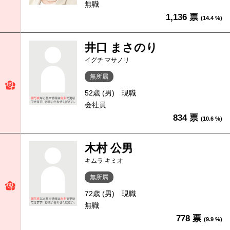
無職
1,136 票
(14.4 %)
井口 まさのり
イグチ マサノリ
無所属
52歳 (男)
現職
会社員
834 票
(10.6 %)
木村 公男
キムラ キミオ
無所属
72歳 (男)
現職
無職
778 票
(9.9 %)