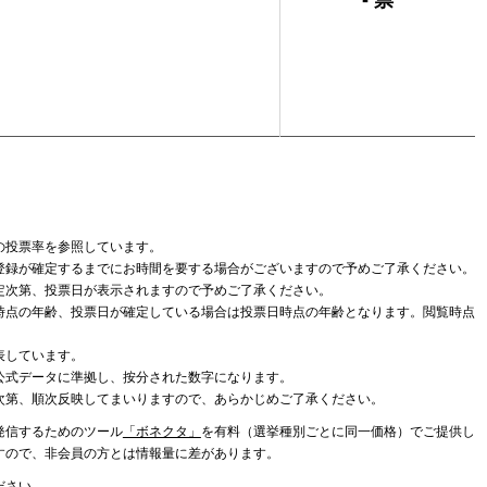
- 票
の投票率を参照しています。
登録が確定するまでにお時間を要する場合がございますので予めご了承ください。
定次第、投票日が表示されますので予めご了承ください。
時点の年齢、投票日が確定している場合は投票日時点の年齢となります。閲覧時点
表しています。
公式データに準拠し、按分された数字になります。
次第、順次反映してまいりますので、あらかじめご了承ください。
発信するためのツール
「ボネクタ」
を有料（選挙種別ごとに同一価格）でご提供し
すので、非会員の方とは情報量に差があります。
ださい。