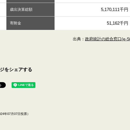
5,170,111千円
歳出決算総額
51,162千円
寄附金
出典：
政府統計の総合窓口(e-Sta
ジをシェアする
24年07月07日投票）