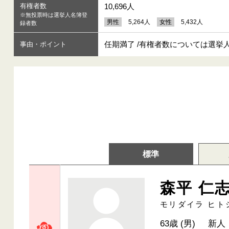
有権者数
10,696人
※無投票時は選挙人名簿登
男性
5,264人
女性
5,432人
録者数
任期満了 /有権者数については選挙
事由・ポイント
標準
森平 仁
モリダイラ ヒト
63歳 (男)
新人