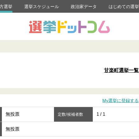
方選挙
選挙スケジュール
政治家データ
はじめての選
甘楽町選挙一覧
My選挙に登録する
無投票
1 / 1
定数/候補者数
無投票