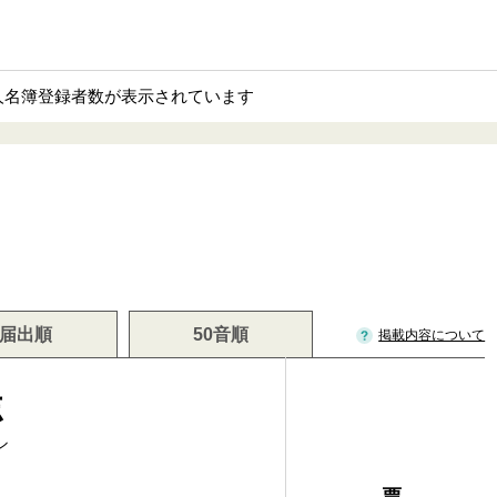
人名簿登録者数が表示されています
届出順
50音順
掲載内容について
志
シ