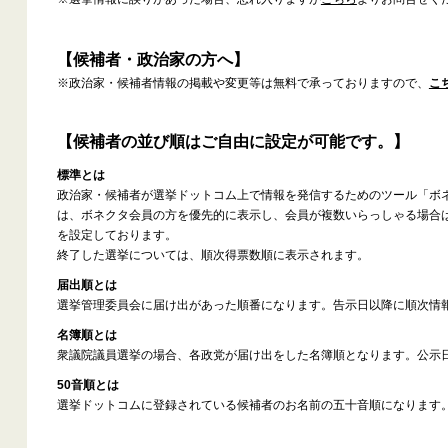
【候補者・政治家の方へ】
※政治家・候補者情報の掲載や変更等は無料で承っておりますので、
こ
【候補者の並び順はご自由に設定が可能です。】
標準とは
政治家・候補者が選挙ドットコム上で情報を発信するためのツール「ボ
は、ボネクタ会員の方を優先的に表示し、会員が複数いらっしゃる場合
を設定しております。
終了した選挙については、順次得票数順に表示されます。
届出順とは
選挙管理委員会に届け出があった順番になります。告示日以降に順次情
名簿順とは
衆議院議員選挙の場合、各政党が届け出をした名簿順となります。公示
50音順とは
選挙ドットコムに登録されている候補者のお名前の五十音順になります