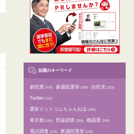
話題のキーワード
参院選
参議院選挙
自民党
(370)
(359)
(333)
Twitter
(313)
選挙ドットコムちゃんねる
(282)
東京都
世論調査
都議選
(264)
(260)
(240)
電話調査
衆議院選挙
(234)
(230)