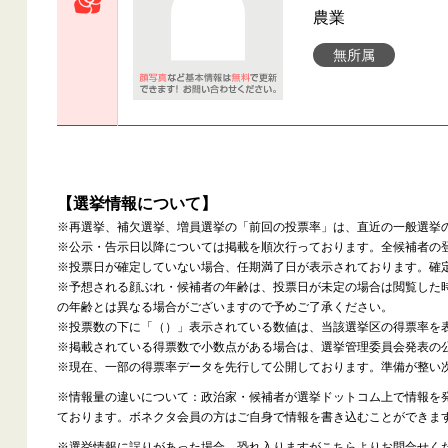
農業
無所属
【選挙情報について】
※再選挙、補欠選挙、増員選挙の「前回の投票率」は、直近の一般選挙
※公示・告示日以降については掲載を順次行っております。全候補者の
※投票日が確定していない場合、任期満了日が表示されております。確
※予想される顔ぶれ・候補者の年齢は、投票日が未定の場合は閲覧した
の年齢とは異なる場合がございますので予めご了承ください。
※投票数の下に「（）」表示されている数値は、当該選挙区の得票率を
※掲載されている得票数で小数点がある場合は、選挙管理委員会発表の
※現在、一部の得票率データを先行して公開しております。準備が整い
※情報量の違いについて：政治家・候補者が選挙ドットコム上で情報を
ております。ボネクタ会員の方はご自身で情報を書き込むことができま
※選挙情報に誤りがあった場合、恐れ入りますが
こちら
よりお問合せく