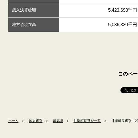
5,423,698千円
歳入決算総額
5,086,330千円
地方債現在高
このペー
ホーム
＞
地方選挙
＞
群馬県
＞
甘楽町長選挙一覧
＞
甘楽町長選挙（20