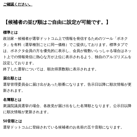
ご確認ください。
【候補者の並び順はご自由に設定が可能です。】
標準とは
政治家・候補者が選挙ドットコム上で情報を発信するためのツール「ボネク
タ」を有料（選挙種別ごとに同一価格）でご提供しております。標準タブで
は、ボネクタ会員の方を優先的に表示し、会員が複数いらっしゃる場合はネッ
ト上での情報発信に熱心な方が上位に表示されるよう、独自のアルゴリズムを
設定しております。
終了した選挙については、順次得票数順に表示されます。
届出順とは
選挙管理委員会に届け出があった順番になります。告示日以降に順次情報が更
新されます。
名簿順とは
衆議院議員選挙の場合、各政党が届け出をした名簿順となります。公示日以降
に順次情報が更新されます。
50音順とは
選挙ドットコムに登録されている候補者のお名前の五十音順になります。