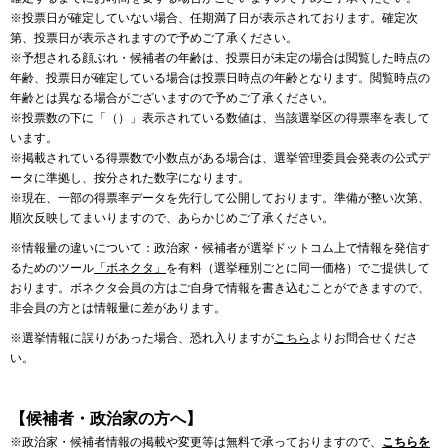
※投票日が確定していない場合、任期満了日が表示されております。確定次
第、投票日が表示されますので予めご了承ください。
※予想される顔ぶれ・候補者の年齢は、投票日が未定の場合は閲覧した時点の
年齢、投票日が確定している場合は投票日時点の年齢となります。閲覧時点の
年齢とは異なる場合がございますので予めご了承ください。
※投票数の下に「（）」表示されている数値は、当該選挙区の得票率を表して
います。
※掲載されている得票数で小数点がある場合は、選挙管理委員会発表の公式デ
ータに準拠し、按分された数字になります。
※現在、一部の得票率データを先行して公開しております。準備が整い次第、
順次反映してまいりますので、あらかじめご了承ください。
※情報量の違いについて：政治家・候補者が選挙ドットコム上で情報を発信す
るためのツール
「ボネクタ」
を有料（選挙種別ごとに同一価格）でご提供して
おります。ボネクタ会員の方はご自身で情報を書き込むことができますので、
非会員の方とは情報量に差があります。
※選挙情報に誤りがあった場合、恐れ入りますが
こちら
よりお問合せくださ
い。
【候補者・政治家の方へ】
※政治家・候補者情報の掲載や変更等は無料で承っておりますので、
こちらを