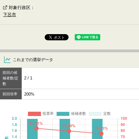
対象行政区
：
下呂市
これまでの選挙データ
前回の候
2 / 1
補者数/定
数
前回倍率
200%