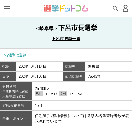
下呂市長選挙
＜岐阜県＞
下呂市選挙一覧
My選挙に登録
投票日
2024年04月14日
投票率
無投票
告示日
2024年04月07日
前回投票率
75.43%
有権者数
25,109人
※無投票時は選挙
男性
11,931人
女性
13,178人
人名簿登録者数
定数/候補者数
1 / 1
任期満了 /有権者数については選挙人名簿登録者数が表
事由・ポイント
示されています