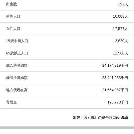
出生数
192人
男性人口
16,008人
女性人口
17,577人
15歳未満人口
3,830人
65歳以上人口
12,560人
歳入決算総額
24,174,219千円
歳出決算総額
23,441,233千円
地方債現在高
21,564,067千円
寄附金
198,778千円
出典：
政府統計の総合窓口(e-Stat)