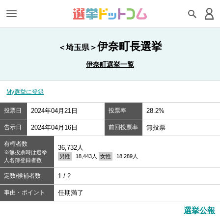
伊奈町長選挙
＜埼玉県＞
伊奈町選挙一覧
My選挙に登録
投票日
2024年04月21日
投票率
28.2%
告示日
2024年04月16日
前回投票率
無投票
有権者数
36,732人
※無投票時は選挙
男性
18,443人
女性
18,289人
人名簿登録者数
定数/候補者数
1 / 2
事由・ポイント
任期満了
選挙公報