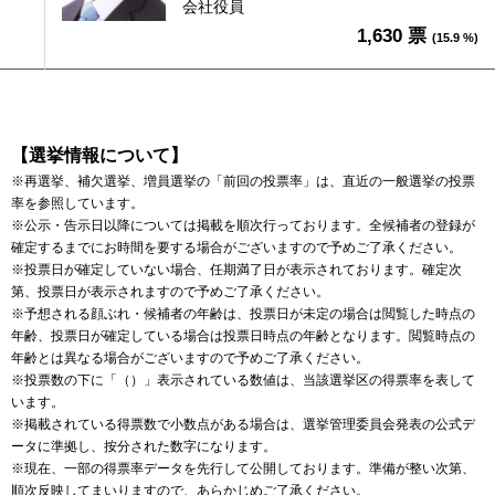
会社役員
1,630 票
(15.9 %)
【選挙情報について】
※再選挙、補欠選挙、増員選挙の「前回の投票率」は、直近の一般選挙の投票
率を参照しています。
※公示・告示日以降については掲載を順次行っております。全候補者の登録が
確定するまでにお時間を要する場合がございますので予めご了承ください。
※投票日が確定していない場合、任期満了日が表示されております。確定次
第、投票日が表示されますので予めご了承ください。
※予想される顔ぶれ・候補者の年齢は、投票日が未定の場合は閲覧した時点の
年齢、投票日が確定している場合は投票日時点の年齢となります。閲覧時点の
年齢とは異なる場合がございますので予めご了承ください。
※投票数の下に「（）」表示されている数値は、当該選挙区の得票率を表して
います。
※掲載されている得票数で小数点がある場合は、選挙管理委員会発表の公式デ
ータに準拠し、按分された数字になります。
※現在、一部の得票率データを先行して公開しております。準備が整い次第、
順次反映してまいりますので、あらかじめご了承ください。