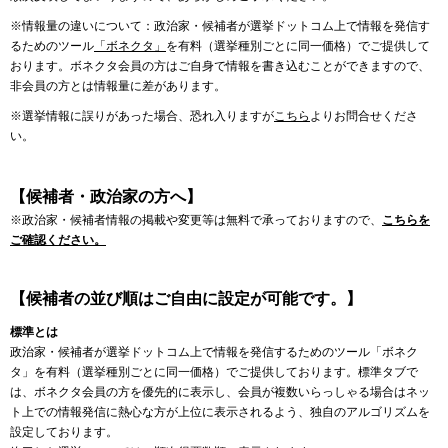
※情報量の違いについて：政治家・候補者が選挙ドットコム上で情報を発信す
るためのツール
「ボネクタ」
を有料（選挙種別ごとに同一価格）でご提供して
おります。ボネクタ会員の方はご自身で情報を書き込むことができますので、
非会員の方とは情報量に差があります。
※選挙情報に誤りがあった場合、恐れ入りますが
こちら
よりお問合せくださ
い。
【候補者・政治家の方へ】
※政治家・候補者情報の掲載や変更等は無料で承っておりますので、
こちらを
ご確認ください。
【候補者の並び順はご自由に設定が可能です。】
標準とは
政治家・候補者が選挙ドットコム上で情報を発信するためのツール「ボネク
タ」を有料（選挙種別ごとに同一価格）でご提供しております。標準タブで
は、ボネクタ会員の方を優先的に表示し、会員が複数いらっしゃる場合はネッ
ト上での情報発信に熱心な方が上位に表示されるよう、独自のアルゴリズムを
設定しております。