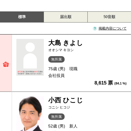
標準
届出順
50音順
掲載内容について
大島 きよし
オオシマ キヨシ
無所属
75歳 (男)
現職
会社役員
8,615 票
(84.1 %)
小西 ひこじ
コニシ ヒコジ
無所属
52歳 (男)
新人