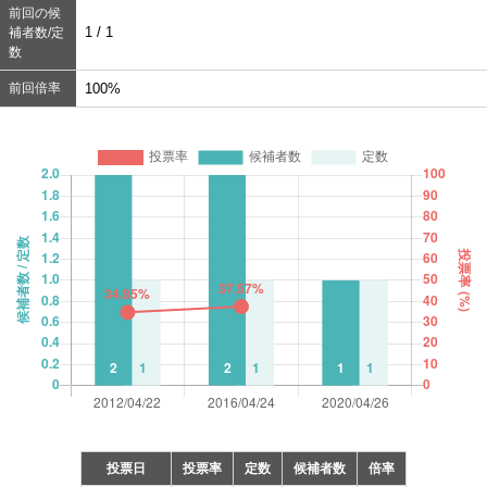
前回の候
1 / 1
補者数/定
数
前回倍率
100%
投票日
投票率
定数
候補者数
倍率