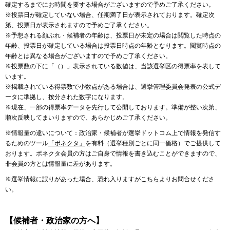
確定するまでにお時間を要する場合がございますので予めご了承ください。
※投票日が確定していない場合、任期満了日が表示されております。確定次
第、投票日が表示されますので予めご了承ください。
※予想される顔ぶれ・候補者の年齢は、投票日が未定の場合は閲覧した時点の
年齢、投票日が確定している場合は投票日時点の年齢となります。閲覧時点の
年齢とは異なる場合がございますので予めご了承ください。
※投票数の下に「（）」表示されている数値は、当該選挙区の得票率を表して
います。
※掲載されている得票数で小数点がある場合は、選挙管理委員会発表の公式デ
ータに準拠し、按分された数字になります。
※現在、一部の得票率データを先行して公開しております。準備が整い次第、
順次反映してまいりますので、あらかじめご了承ください。
※情報量の違いについて：政治家・候補者が選挙ドットコム上で情報を発信す
るためのツール
「ボネクタ」
を有料（選挙種別ごとに同一価格）でご提供して
おります。ボネクタ会員の方はご自身で情報を書き込むことができますので、
非会員の方とは情報量に差があります。
※選挙情報に誤りがあった場合、恐れ入りますが
こちら
よりお問合せくださ
い。
【候補者・政治家の方へ】