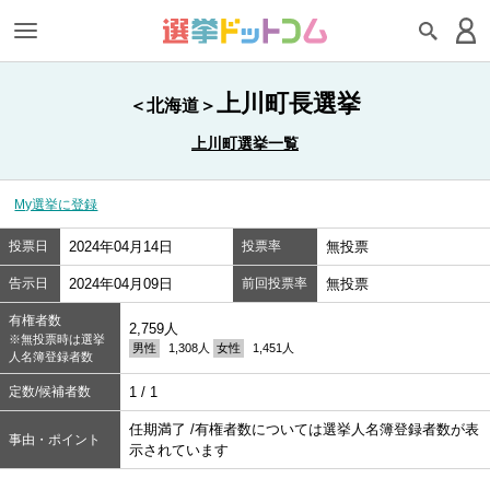
上川町長選挙
＜北海道＞
上川町選挙一覧
My選挙に登録
投票日
2024年04月14日
投票率
無投票
告示日
2024年04月09日
前回投票率
無投票
有権者数
2,759人
※無投票時は選挙
男性
1,308人
女性
1,451人
人名簿登録者数
定数/候補者数
1 / 1
任期満了 /有権者数については選挙人名簿登録者数が表
事由・ポイント
示されています