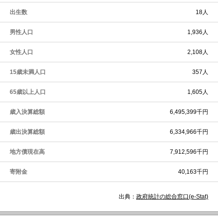
出生数
18人
男性人口
1,936人
女性人口
2,108人
15歳未満人口
357人
65歳以上人口
1,605人
歳入決算総額
6,495,399千円
歳出決算総額
6,334,966千円
地方債現在高
7,912,596千円
寄附金
40,163千円
出典：
政府統計の総合窓口(e-Stat)