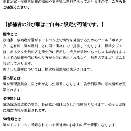
※政治家・候補者情報の掲載や変更等は無料で承っておりますので、
こちらを
ご確認ください。
【候補者の並び順はご自由に設定が可能です。】
標準とは
政治家・候補者が選挙ドットコム上で情報を発信するためのツール「ボネク
タ」を有料（選挙種別ごとに同一価格）でご提供しております。標準タブで
は、ボネクタ会員の方を優先的に表示し、会員が複数いらっしゃる場合はネッ
ト上での情報発信に熱心な方が上位に表示されるよう、独自のアルゴリズムを
設定しております。
終了した選挙については、順次得票数順に表示されます。
届出順とは
選挙管理委員会に届け出があった順番になります。告示日以降に順次情報が更
新されます。
名簿順とは
衆議院議員選挙の場合、各政党が届け出をした名簿順となります。公示日以降
に順次情報が更新されます。
50音順とは
選挙ドットコムに登録されている候補者のお名前の五十音順になります。