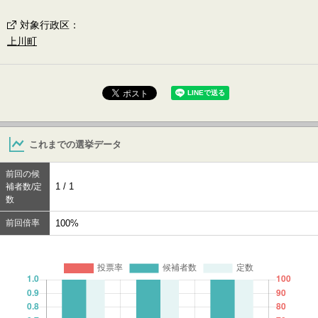
対象行政区
：
上川町
これまでの選挙データ
前回の候
1 / 1
補者数/定
数
前回倍率
100%