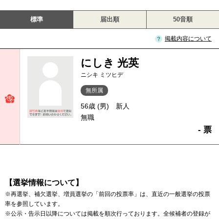
標準
届出順
50音順
掲載内容について
にしき 光英
ニシキ ミツヒデ
無所属
56歳 (男)
新人
無職
- 票
【選挙情報について】
※再選挙、補欠選挙、増員選挙の「前回の投票率」は、直近の一般選挙の投票
率を参照しています。
※公示・告示日以降については掲載を順次行っております。全候補者の登録が