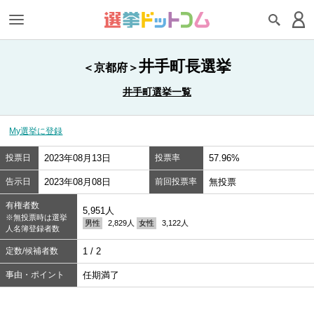
井手町長選挙
＜京都府＞
井手町選挙一覧
My選挙に登録
投票日
2023年08月13日
投票率
57.96%
告示日
2023年08月08日
前回投票率
無投票
有権者数
5,951人
※無投票時は選挙
男性
2,829人
女性
3,122人
人名簿登録者数
定数/候補者数
1 / 2
事由・ポイント
任期満了