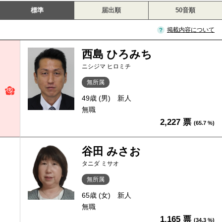
標準
届出順
50音順
掲載内容について
西島 ひろみち
ニシジマ ヒロミチ
無所属
49歳 (男)
新人
無職
2,227 票
(65.7 %)
谷田 みさお
タニダ ミサオ
無所属
65歳 (女)
新人
無職
1,165 票
(34.3 %)