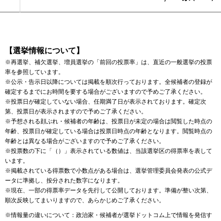
【選挙情報について】
※再選挙、補欠選挙、増員選挙の「前回の投票率」は、直近の一般選挙の投票
率を参照しています。
※公示・告示日以降については掲載を順次行っております。全候補者の登録が
確定するまでにお時間を要する場合がございますので予めご了承ください。
※投票日が確定していない場合、任期満了日が表示されております。確定次
第、投票日が表示されますので予めご了承ください。
※予想される顔ぶれ・候補者の年齢は、投票日が未定の場合は閲覧した時点の
年齢、投票日が確定している場合は投票日時点の年齢となります。閲覧時点の
年齢とは異なる場合がございますので予めご了承ください。
※投票数の下に「（）」表示されている数値は、当該選挙区の得票率を表して
います。
※掲載されている得票数で小数点がある場合は、選挙管理委員会発表の公式デ
ータに準拠し、按分された数字になります。
※現在、一部の得票率データを先行して公開しております。準備が整い次第、
順次反映してまいりますので、あらかじめご了承ください。
※情報量の違いについて：政治家・候補者が選挙ドットコム上で情報を発信す