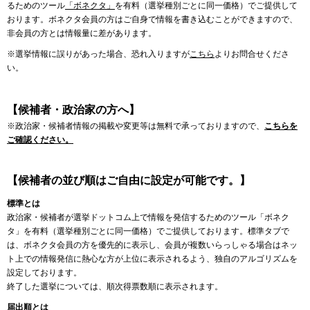
るためのツール
「ボネクタ」
を有料（選挙種別ごとに同一価格）でご提供して
おります。ボネクタ会員の方はご自身で情報を書き込むことができますので、
非会員の方とは情報量に差があります。
※選挙情報に誤りがあった場合、恐れ入りますが
こちら
よりお問合せくださ
い。
【候補者・政治家の方へ】
※政治家・候補者情報の掲載や変更等は無料で承っておりますので、
こちらを
ご確認ください。
【候補者の並び順はご自由に設定が可能です。】
標準とは
政治家・候補者が選挙ドットコム上で情報を発信するためのツール「ボネク
タ」を有料（選挙種別ごとに同一価格）でご提供しております。標準タブで
は、ボネクタ会員の方を優先的に表示し、会員が複数いらっしゃる場合はネッ
ト上での情報発信に熱心な方が上位に表示されるよう、独自のアルゴリズムを
設定しております。
終了した選挙については、順次得票数順に表示されます。
届出順とは