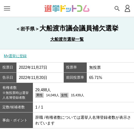
大船渡市議会議員補欠選挙
＜岩手県＞
大船渡市選挙一覧
My選挙に登録
投票日
2022年11月27日
投票率
無投票
告示日
2022年11月20日
前回投票率
65.71%
有権者数
29,488人
※無投票時は選挙
男性
14,049人
女性
15,439人
人名簿登録者数
定数/候補者数
1 / 1
辞職 /有権者数については選挙人名簿登録者数が表示さ
事由・ポイント
れています