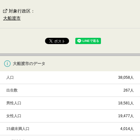
対象行政区
：
大船渡市
大船渡市のデータ
人口
38,058人
出生数
267人
男性人口
18,581人
女性人口
19,477人
15歳未満人口
4,014人