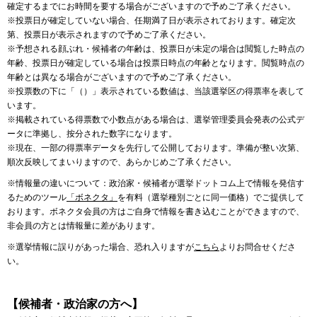
確定するまでにお時間を要する場合がございますので予めご了承ください。
※投票日が確定していない場合、任期満了日が表示されております。確定次
第、投票日が表示されますので予めご了承ください。
※予想される顔ぶれ・候補者の年齢は、投票日が未定の場合は閲覧した時点の
年齢、投票日が確定している場合は投票日時点の年齢となります。閲覧時点の
年齢とは異なる場合がございますので予めご了承ください。
※投票数の下に「（）」表示されている数値は、当該選挙区の得票率を表して
います。
※掲載されている得票数で小数点がある場合は、選挙管理委員会発表の公式デ
ータに準拠し、按分された数字になります。
※現在、一部の得票率データを先行して公開しております。準備が整い次第、
順次反映してまいりますので、あらかじめご了承ください。
※情報量の違いについて：政治家・候補者が選挙ドットコム上で情報を発信す
るためのツール
「ボネクタ」
を有料（選挙種別ごとに同一価格）でご提供して
おります。ボネクタ会員の方はご自身で情報を書き込むことができますので、
非会員の方とは情報量に差があります。
※選挙情報に誤りがあった場合、恐れ入りますが
こちら
よりお問合せくださ
い。
【候補者・政治家の方へ】