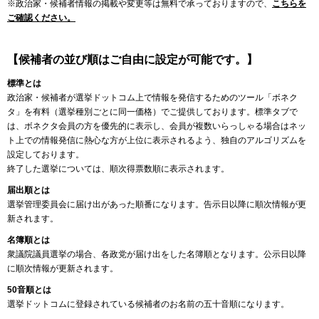
※政治家・候補者情報の掲載や変更等は無料で承っておりますので、
こちらを
ご確認ください。
【候補者の並び順はご自由に設定が可能です。】
標準とは
政治家・候補者が選挙ドットコム上で情報を発信するためのツール「ボネク
タ」を有料（選挙種別ごとに同一価格）でご提供しております。標準タブで
は、ボネクタ会員の方を優先的に表示し、会員が複数いらっしゃる場合はネッ
ト上での情報発信に熱心な方が上位に表示されるよう、独自のアルゴリズムを
設定しております。
終了した選挙については、順次得票数順に表示されます。
届出順とは
選挙管理委員会に届け出があった順番になります。告示日以降に順次情報が更
新されます。
名簿順とは
衆議院議員選挙の場合、各政党が届け出をした名簿順となります。公示日以降
に順次情報が更新されます。
50音順とは
選挙ドットコムに登録されている候補者のお名前の五十音順になります。