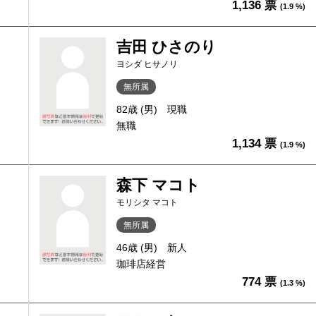
1,136 票
(1.9 %)
吉田 ひさのり
ヨシダ ヒサノリ
無所属
82歳 (男)
現職
無職
1,134 票
(1.9 %)
森下 マコト
モリシタ マコト
無所属
46歳 (男)
新人
珈琲店経営
774 票
(1.3 %)