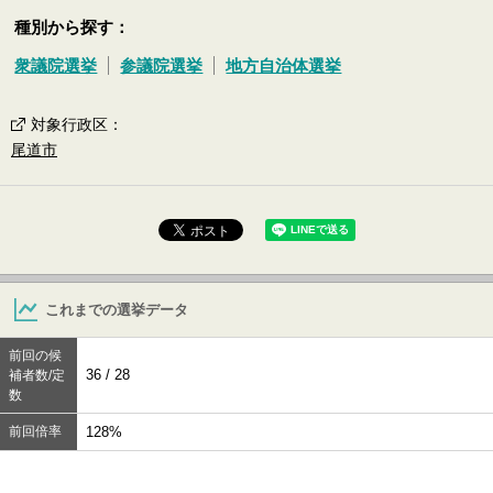
種別から探す：
衆議院選挙
参議院選挙
地方自治体選挙
対象行政区
：
尾道市
これまでの選挙データ
前回の候
36 / 28
補者数/定
数
前回倍率
128%