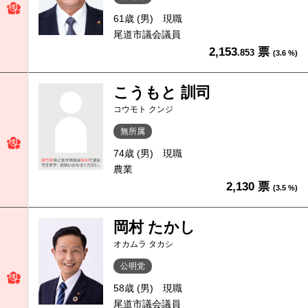
61歳 (男)
現職
尾道市議会議員
2,153
票
.853
(3.6 %)
こうもと 訓司
コウモト クンジ
無所属
74歳 (男)
現職
農業
2,130 票
(3.5 %)
岡村 たかし
オカムラ タカシ
公明党
58歳 (男)
現職
尾道市議会議員