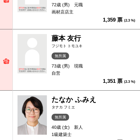
72歳 (男)
元職
画材店店主
1,359 票
(2.3 %)
藤本 友行
フジモト トモユキ
無所属
73歳 (男)
現職
自営
1,351 票
(2.3 %)
たなか ふみえ
タナカ フミエ
無所属
40歳 (女)
新人
1級建築士