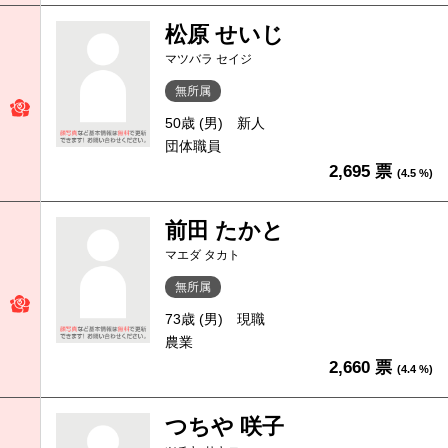
松原 せいじ
マツバラ セイジ
無所属
50歳 (男)
新人
団体職員
2,695 票
(4.5 %)
前田 たかと
マエダ タカト
無所属
73歳 (男)
現職
農業
2,660 票
(4.4 %)
つちや 咲子