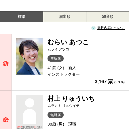
標準
届出順
50音順
掲載内容について
むらい あつこ
ムライ アツコ
無所属
41歳 (女)
新人
インストラクター
3,167 票
(5.3 %)
村上 りゅういち
ムラカミ リュウイチ
無所属
38歳 (男)
現職