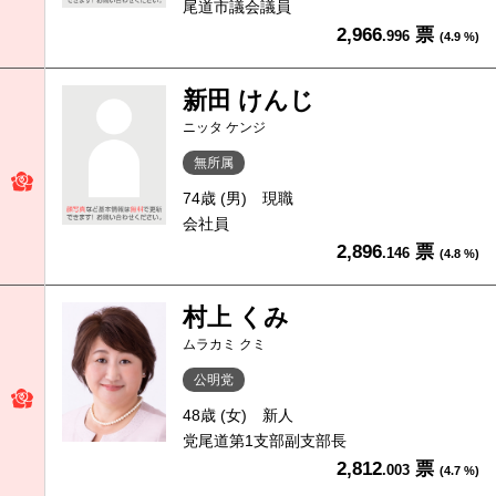
尾道市議会議員
2,966
票
.996
(4.9 %)
新田 けんじ
ニッタ ケンジ
無所属
74歳 (男)
現職
会社員
2,896
票
.146
(4.8 %)
村上 くみ
ムラカミ クミ
公明党
48歳 (女)
新人
党尾道第1支部副支部長
2,812
票
.003
(4.7 %)