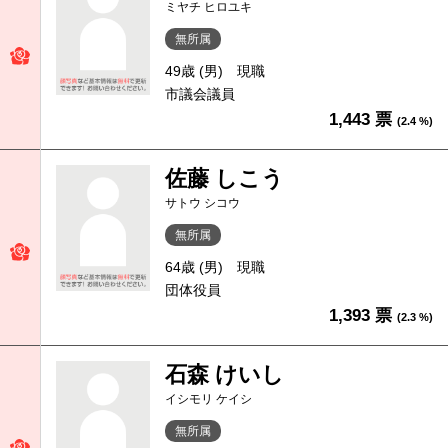
ミヤチ ヒロユキ
無所属
49歳 (男)
現職
市議会議員
1,443 票
(2.4 %)
佐藤 しこう
サトウ シコウ
無所属
64歳 (男)
現職
団体役員
1,393 票
(2.3 %)
石森 けいし
イシモリ ケイシ
無所属