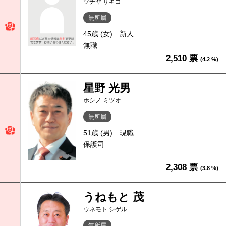
ツチヤ サキコ
無所属
45歳 (女)
新人
無職
2,510 票
(4.2 %)
星野 光男
ホシノ ミツオ
無所属
51歳 (男)
現職
保護司
2,308 票
(3.8 %)
うねもと 茂
ウネモト シゲル
無所属