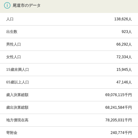
尾道市のデータ
人口
138,626人
出生数
923人
男性人口
66,292人
女性人口
72,334人
15歳未満人口
15,945人
65歳以上人口
47,146人
歳入決算総額
69,076,115千円
歳出決算総額
68,241,584千円
地方債現在高
78,205,031千円
寄附金
240,774千円