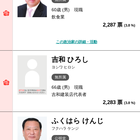
60歳 (男)
現職
飲食業
2,287 票
(3.8 %)
この政治家の詳細・活動
吉和 ひろし
ヨシワ ヒロシ
無所属
66歳 (男)
現職
吉和建装店代表者
2,283 票
(3.8 %)
ふくはら けんじ
フクハラ ケンジ
公明党