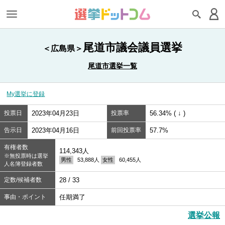
尾道市議会議員選挙
＜広島県＞
尾道市選挙一覧
My選挙に登録
投票日
2023年04月23日
投票率
56.34% ( ↓ )
告示日
2023年04月16日
前回投票率
57.7%
有権者数
114,343人
※無投票時は選挙
男性
53,888人
女性
60,455人
人名簿登録者数
定数/候補者数
28 / 33
事由・ポイント
任期満了
選挙公報