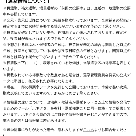
【選挙情報について】
※再選挙、補欠選挙、増員選挙の「前回の投票率」は、直近の一般選挙の投票
率を参照しています。
※公示・告示日以降については掲載を順次行っております。全候補者の登録が
確定するまでにお時間を要する場合がございますので予めご了承ください。
※投票日が確定していない場合、任期満了日が表示されております。確定次
第、投票日が表示されますので予めご了承ください。
※予想される顔ぶれ・候補者の年齢は、投票日が未定の場合は閲覧した時点の
年齢、投票日が確定している場合は投票日時点の年齢となります。閲覧時点の
年齢とは異なる場合がございますので予めご了承ください。
※投票数の下に「（）」表示されている数値は、当該選挙区の得票率を表して
います。
※掲載されている得票数で小数点がある場合は、選挙管理委員会発表の公式デ
ータに準拠し、按分された数字になります。
※現在、一部の得票率データを先行して公開しております。準備が整い次第、
順次反映してまいりますので、あらかじめご了承ください。
※情報量の違いについて：政治家・候補者が選挙ドットコム上で情報を発信す
るためのツール
「ボネクタ」
を有料（選挙種別ごとに同一価格）でご提供して
おります。ボネクタ会員の方はご自身で情報を書き込むことができますので、
非会員の方とは情報量に差があります。
※選挙情報に誤りがあった場合、恐れ入りますが
こちら
よりお問合せくださ
い。