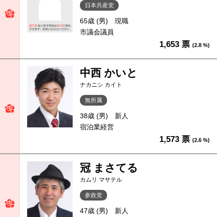
日本共産党
65歳 (男)
現職
市議会議員
1,653 票
(2.8 %)
中西 かいと
ナカニシ カイト
無所属
38歳 (男)
新人
宿泊業経営
1,573 票
(2.6 %)
冠 まさてる
カムリ マサテル
参政党
47歳 (男)
新人