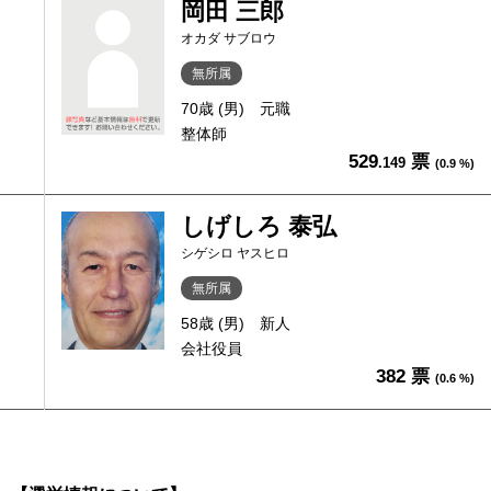
岡田 三郎
オカダ サブロウ
無所属
70歳 (男)
元職
整体師
529
票
.149
(0.9 %)
しげしろ 泰弘
シゲシロ ヤスヒロ
無所属
58歳 (男)
新人
会社役員
382 票
(0.6 %)