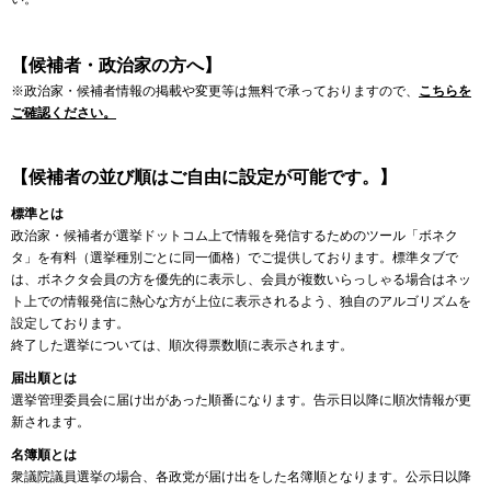
【候補者・政治家の方へ】
※政治家・候補者情報の掲載や変更等は無料で承っておりますので、
こちらを
ご確認ください。
【候補者の並び順はご自由に設定が可能です。】
標準とは
政治家・候補者が選挙ドットコム上で情報を発信するためのツール「ボネク
タ」を有料（選挙種別ごとに同一価格）でご提供しております。標準タブで
は、ボネクタ会員の方を優先的に表示し、会員が複数いらっしゃる場合はネッ
ト上での情報発信に熱心な方が上位に表示されるよう、独自のアルゴリズムを
設定しております。
終了した選挙については、順次得票数順に表示されます。
届出順とは
選挙管理委員会に届け出があった順番になります。告示日以降に順次情報が更
新されます。
名簿順とは
衆議院議員選挙の場合、各政党が届け出をした名簿順となります。公示日以降