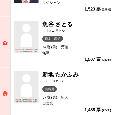
マジシャン
1,523 票
(2.5 %)
魚谷 さとる
ウオタニ サトル
日本共産党
74歳 (男)
元職
無職
1,507 票
(2.5 %)
新地 たかふみ
シンチ タカフミ
無所属
37歳 (男)
新人
自営業
1,488 票
(2.5 %)