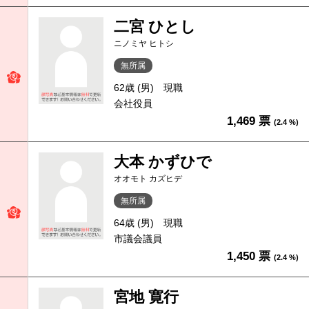
二宮 ひとし
ニノミヤ ヒトシ
無所属
62歳 (男)
現職
会社役員
1,469 票
(2.4 %)
大本 かずひで
オオモト カズヒデ
無所属
64歳 (男)
現職
市議会議員
1,450 票
(2.4 %)
宮地 寛行