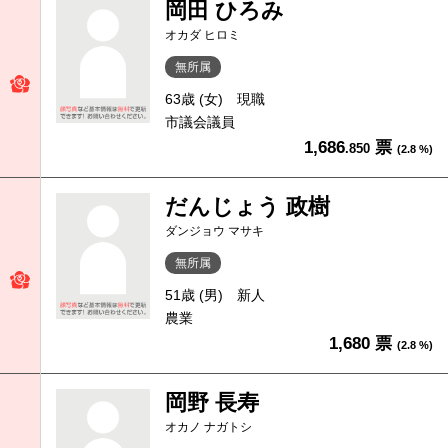
岡田 ひろみ
オカダ ヒロミ
無所属
63歳 (女)
現職
市議会議員
1,686
票
.850
(2.8 %)
だんじょう 政樹
ダンジョウ マサキ
無所属
51歳 (男)
新人
農業
1,680 票
(2.8 %)
岡野 長寿
オカノ ナガトシ