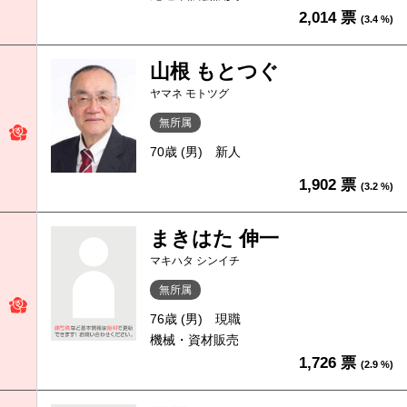
2,014 票
(3.4 %)
山根 もとつぐ
ヤマネ モトツグ
無所属
70歳 (男)
新人
1,902 票
(3.2 %)
まきはた 伸一
マキハタ シンイチ
無所属
76歳 (男)
現職
機械・資材販売
1,726 票
(2.9 %)