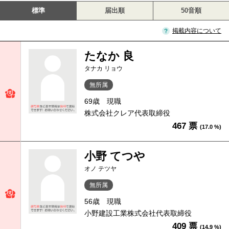
標準
届出順
50音順
掲載内容について
たなか 良
タナカ リョウ
無所属
69歳
現職
株式会社クレア代表取締役
467 票
(17.0 %)
小野 てつや
オノ テツヤ
無所属
56歳
現職
小野建設工業株式会社代表取締役
409 票
(14.9 %)