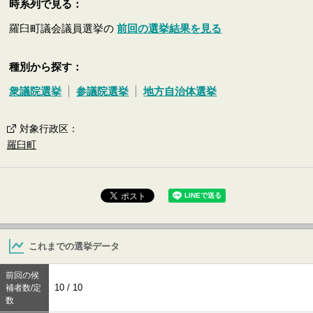
時系列で見る：
羅臼町議会議員選挙の
前回の選挙結果を見る
種別から探す：
衆議院選挙
参議院選挙
地方自治体選挙
対象行政区
：
羅臼町
これまでの選挙データ
前回の候
10 / 10
補者数/定
数