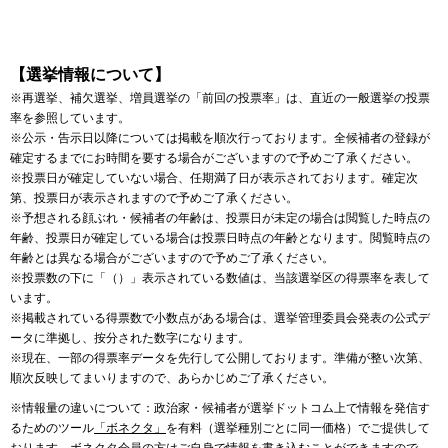
【選挙情報について】
※再選挙、補欠選挙、増員選挙の「前回の投票率」は、直近の一般選挙の投票
率を参照しています。
※公示・告示日以降については掲載を順次行っております。全候補者の登録が
確定するまでにお時間を要する場合がございますので予めご了承ください。
※投票日が確定していない場合、任期満了日が表示されております。確定次
第、投票日が表示されますので予めご了承ください。
※予想される顔ぶれ・候補者の年齢は、投票日が未定の場合は閲覧した時点の
年齢、投票日が確定している場合は投票日時点の年齢となります。閲覧時点の
年齢とは異なる場合がございますので予めご了承ください。
※投票数の下に「（）」表示されている数値は、当該選挙区の得票率を表して
います。
※掲載されている得票数で小数点がある場合は、選挙管理委員会発表の公式デ
ータに準拠し、按分された数字になります。
※現在、一部の得票率データを先行して公開しております。準備が整い次第、
順次反映してまいりますので、あらかじめご了承ください。
※情報量の違いについて：政治家・候補者が選挙ドットコム上で情報を発信す
るためのツール
「ボネクタ」
を有料（選挙種別ごとに同一価格）でご提供して