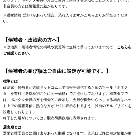
おります。ボネクタ会員の方はご自身で情報を書き込むことができますので、
非会員の方とは情報量に差があります。
※選挙情報に誤りがあった場合、恐れ入りますが
こちら
よりお問合せくださ
い。
【候補者・政治家の方へ】
※政治家・候補者情報の掲載や変更等は無料で承っておりますので、
こちらを
ご確認ください。
【候補者の並び順はご自由に設定が可能です。】
標準とは
政治家・候補者が選挙ドットコム上で情報を発信するためのツール「ボネク
タ」を有料（選挙種別ごとに同一価格）でご提供しております。標準タブで
は、ボネクタ会員の方を優先的に表示し、会員が複数いらっしゃる場合はネッ
ト上での情報発信に熱心な方が上位に表示されるよう、独自のアルゴリズムを
設定しております。
終了した選挙については、順次得票数順に表示されます。
届出順とは
選挙管理委員会に届け出があった順番になります。告示日以降に順次情報が更