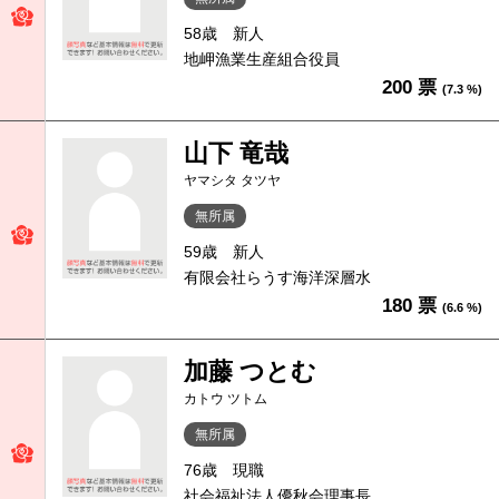
58歳
新人
地岬漁業生産組合役員
200 票
(7.3 %)
山下 竜哉
ヤマシタ タツヤ
無所属
59歳
新人
有限会社らうす海洋深層水
180 票
(6.6 %)
加藤 つとむ
カトウ ツトム
無所属
76歳
現職
社会福祉法人優秋会理事長