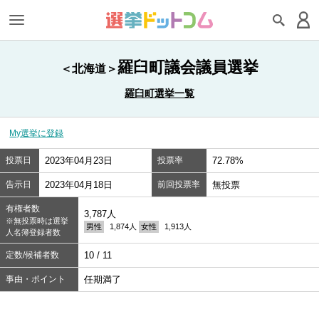
羅臼町議会議員選挙
＜北海道＞
羅臼町選挙一覧
My選挙に登録
投票日
2023年04月23日
投票率
72.78%
告示日
2023年04月18日
前回投票率
無投票
有権者数
3,787人
※無投票時は選挙
男性
1,874人
女性
1,913人
人名簿登録者数
定数/候補者数
10 / 11
事由・ポイント
任期満了