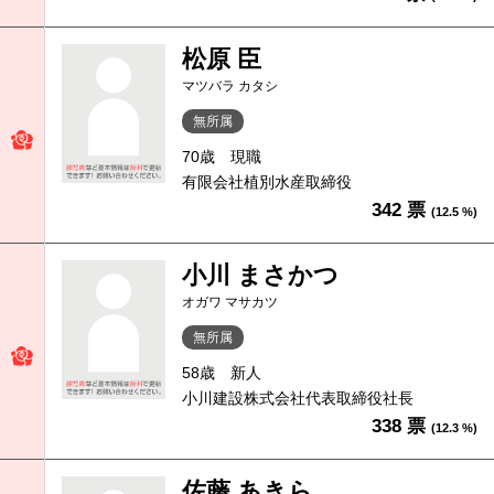
松原 臣
マツバラ カタシ
無所属
70歳
現職
有限会社植別水産取締役
342 票
(12.5 %)
小川 まさかつ
オガワ マサカツ
無所属
58歳
新人
小川建設株式会社代表取締役社長
338 票
(12.3 %)
佐藤 あきら