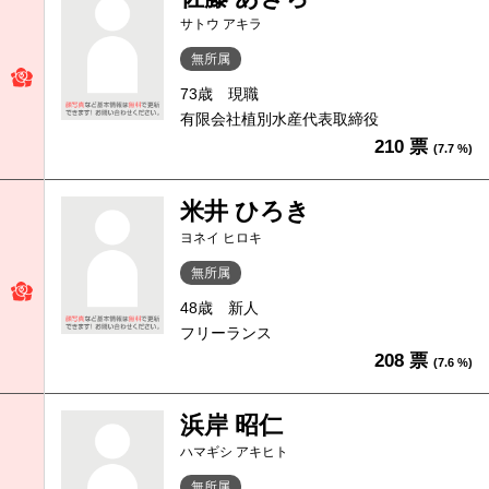
サトウ アキラ
無所属
73歳
現職
有限会社植別水産代表取締役
210 票
(7.7 %)
米井 ひろき
ヨネイ ヒロキ
無所属
48歳
新人
フリーランス
208 票
(7.6 %)
浜岸 昭仁
ハマギシ アキヒト
無所属