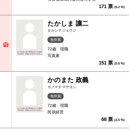
171 票
(6.2 %)
たかしま 讓二
タカシマ ジョウジ
無所属
72歳
現職
写真家
151 票
(5.5 %)
かのまた 政義
カノマタ マサヨシ
無所属
72歳
現職
民宿経営
68 票
(2.5 %)