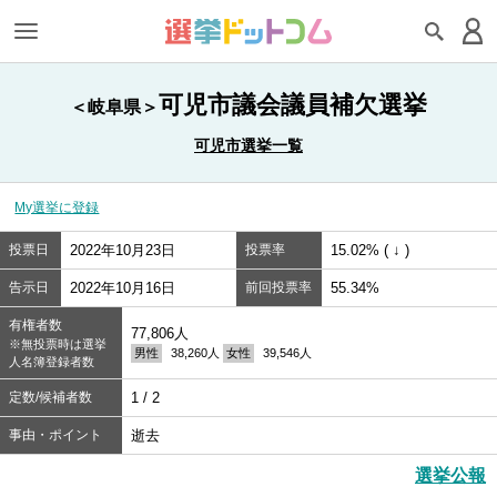
可児市議会議員補欠選挙
＜岐阜県＞
可児市選挙一覧
My選挙に登録
投票日
2022年10月23日
投票率
15.02% ( ↓ )
告示日
2022年10月16日
前回投票率
55.34%
有権者数
77,806人
※無投票時は選挙
男性
38,260人
女性
39,546人
人名簿登録者数
定数/候補者数
1 / 2
事由・ポイント
逝去
選挙公報