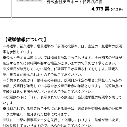
株式会社テラホート代表取締役
4,979 票
(44.2 %)
【選挙情報について】
※再選挙、補欠選挙、増員選挙の「前回の投票率」は、直近の一般選挙の投票
率を参照しています。
※公示・告示日以降については掲載を順次行っております。全候補者の登録が
確定するまでにお時間を要する場合がございますので予めご了承ください。
※投票日が確定していない場合、任期満了日が表示されております。確定次
第、投票日が表示されますので予めご了承ください。
※予想される顔ぶれ・候補者の年齢は、投票日が未定の場合は閲覧した時点の
年齢、投票日が確定している場合は投票日時点の年齢となります。閲覧時点の
年齢とは異なる場合がございますので予めご了承ください。
※投票数の下に「（）」表示されている数値は、当該選挙区の得票率を表して
います。
※掲載されている得票数で小数点がある場合は、選挙管理委員会発表の公式デ
ータに準拠し、按分された数字になります。
※現在、一部の得票率データを先行して公開しております。準備が整い次第、
順次反映してまいりますので、あらかじめご了承ください。