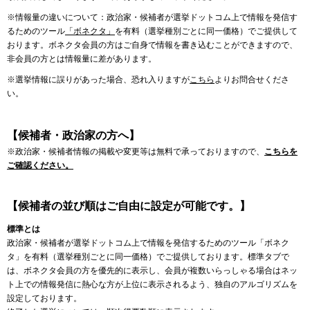
※情報量の違いについて：政治家・候補者が選挙ドットコム上で情報を発信す
るためのツール
「ボネクタ」
を有料（選挙種別ごとに同一価格）でご提供して
おります。ボネクタ会員の方はご自身で情報を書き込むことができますので、
非会員の方とは情報量に差があります。
※選挙情報に誤りがあった場合、恐れ入りますが
こちら
よりお問合せくださ
い。
【候補者・政治家の方へ】
※政治家・候補者情報の掲載や変更等は無料で承っておりますので、
こちらを
ご確認ください。
【候補者の並び順はご自由に設定が可能です。】
標準とは
政治家・候補者が選挙ドットコム上で情報を発信するためのツール「ボネク
タ」を有料（選挙種別ごとに同一価格）でご提供しております。標準タブで
は、ボネクタ会員の方を優先的に表示し、会員が複数いらっしゃる場合はネッ
ト上での情報発信に熱心な方が上位に表示されるよう、独自のアルゴリズムを
設定しております。