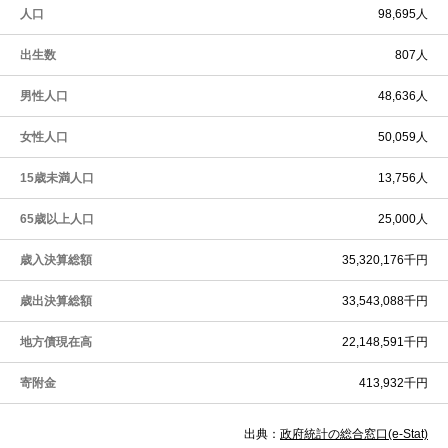
人口
98,695人
出生数
807人
男性人口
48,636人
女性人口
50,059人
15歳未満人口
13,756人
65歳以上人口
25,000人
歳入決算総額
35,320,176千円
歳出決算総額
33,543,088千円
地方債現在高
22,148,591千円
寄附金
413,932千円
出典：
政府統計の総合窓口(e-Stat)