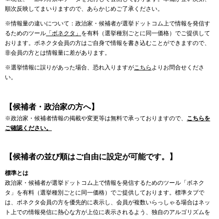
順次反映してまいりますので、あらかじめご了承ください。
※情報量の違いについて：政治家・候補者が選挙ドットコム上で情報を発信す
るためのツール
「ボネクタ」
を有料（選挙種別ごとに同一価格）でご提供して
おります。ボネクタ会員の方はご自身で情報を書き込むことができますので、
非会員の方とは情報量に差があります。
※選挙情報に誤りがあった場合、恐れ入りますが
こちら
よりお問合せくださ
い。
【候補者・政治家の方へ】
※政治家・候補者情報の掲載や変更等は無料で承っておりますので、
こちらを
ご確認ください。
【候補者の並び順はご自由に設定が可能です。】
標準とは
政治家・候補者が選挙ドットコム上で情報を発信するためのツール「ボネク
タ」を有料（選挙種別ごとに同一価格）でご提供しております。標準タブで
は、ボネクタ会員の方を優先的に表示し、会員が複数いらっしゃる場合はネッ
ト上での情報発信に熱心な方が上位に表示されるよう、独自のアルゴリズムを