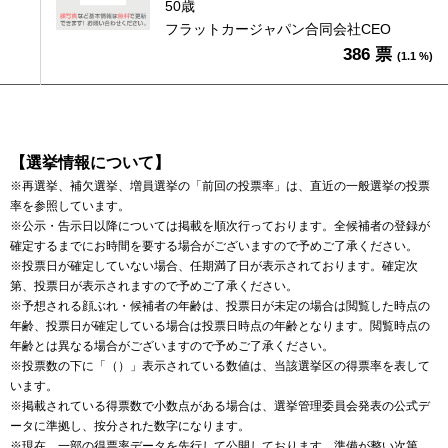
50歳
フラットカージャパン合同会社CEO
386 票
(1.1 %)
【選挙情報について】
※再選挙、補欠選挙、増員選挙の「前回の投票率」は、直近の一般選挙の投票
率を参照しています。
※公示・告示日以降については掲載を順次行っております。全候補者の登録が
確定するまでにお時間を要する場合がございますので予めご了承ください。
※投票日が確定していない場合、任期満了日が表示されております。確定次
第、投票日が表示されますので予めご了承ください。
※予想される顔ぶれ・候補者の年齢は、投票日が未定の場合は閲覧した時点の
年齢、投票日が確定している場合は投票日時点の年齢となります。閲覧時点の
年齢とは異なる場合がございますので予めご了承ください。
※投票数の下に「（）」表示されている数値は、当該選挙区の得票率を表して
います。
※掲載されている得票数で小数点がある場合は、選挙管理委員会発表の公式デ
ータに準拠し、按分された数字になります。
※現在、一部の得票率データを先行して公開しております。準備が整い次第、