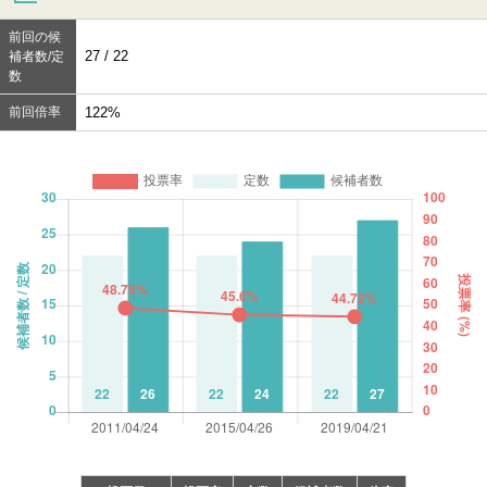
前回の候
27 / 22
補者数/定
数
前回倍率
122%