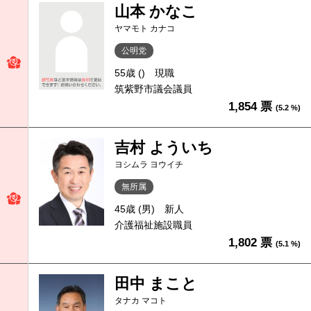
山本 かなこ
ヤマモト カナコ
公明党
55歳 ()
現職
筑紫野市議会議員
1,854 票
(5.2 %)
吉村 よういち
ヨシムラ ヨウイチ
無所属
45歳 (男)
新人
介護福祉施設職員
1,802 票
(5.1 %)
田中 まこと
タナカ マコト