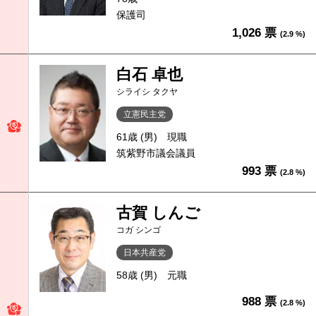
保護司
1,026 票
(2.9 %)
白石 卓也
シライシ タクヤ
立憲民主党
61歳 (男)
現職
筑紫野市議会議員
993 票
(2.8 %)
古賀 しんご
コガ シンゴ
日本共産党
58歳 (男)
元職
988 票
(2.8 %)