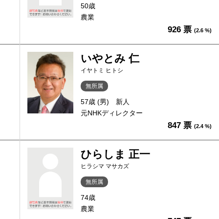
50歳
農業
926 票
(2.6 %)
いやとみ 仁
イヤトミ ヒトシ
無所属
57歳 (男)
新人
元NHKディレクター
847 票
(2.4 %)
ひらしま 正一
ヒラシマ マサカズ
無所属
74歳
農業