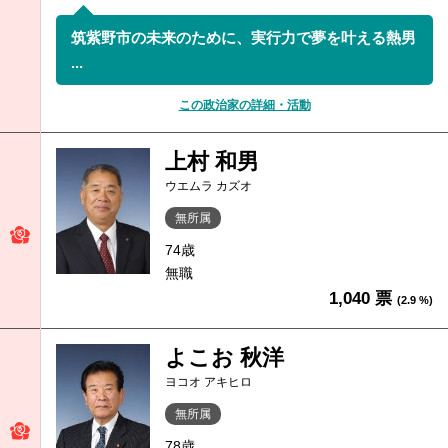
筑紫野市の未来のために、実行力で夢を叶える熱男
...
この政治家の詳細・活動
上村 和男
ウエムラ カズオ
無所属
74歳
無職
1,040 票
(2.9 %)
よこお 秋洋
ヨコオ アキヒロ
無所属
78歳