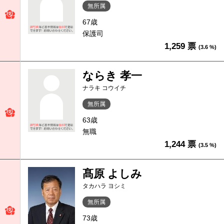
無所属
67歳
保護司
1,259 票
(3.6 %)
ならき 孝一
ナラキ コウイチ
無所属
63歳
無職
1,244 票
(3.5 %)
髙原 よしみ
タカハラ ヨシミ
無所属
73歳