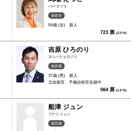
ババ エツコ
参政党
59歳 (女)
新人
723 票
(2.0 %)
吉原 ひろのり
ヨシハラ ヒロノリ
無所属
37歳 (男)
新人
元自衛官、予備自衛官在籍中
564 票
(1.6 %)
船津 ジュン
フナツ ジュン
無所属