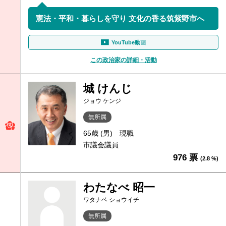
憲法・平和・暮らしを守り 文化の香る筑紫野市へ
YouTube動画
この政治家の詳細・活動
城 けんじ
ジョウ ケンジ
無所属
65歳 (男)
現職
市議会議員
976 票
(2.8 %)
わたなべ 昭一
ワタナベ ショウイチ
無所属