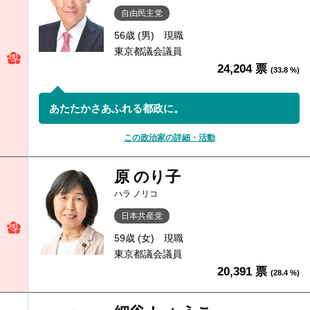
自由民主党
56歳 (男)
現職
東京都議会議員
24,204 票
(33.8 %)
あたたかさあふれる都政に。
この政治家の詳細・活動
原 のり子
ハラ ノリコ
日本共産党
59歳 (女)
現職
東京都議会議員
20,391 票
(28.4 %)