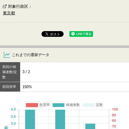
対象行政区
：
東京都
これまでの選挙データ
前回の候
3 / 2
補者数/定
数
前回倍率
150%