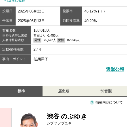
My選挙に登録
投票日
2025年06月22日
投票率
46.17% ( ↑ )
告示日
2025年06月13日
前回投票率
40.29%
158,018人
有権者数
※無投票時は選挙
前回より -1,453人
人名簿登録者数
男性
75,672人
女性
82,346人
定数/候補者数
2 / 4
事由・ポイント
任期満了
選挙公報
標準
届出順
50音順
掲載内容について
渋谷 のぶゆき
シブヤ ノブユキ