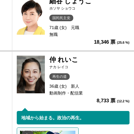
細谷 しょうこ
ホソヤ ショウコ
国民民主党
71歳 (女)
元職
無職
18,346 票
(25.6 %)
仲 れいこ
ナカ レイコ
再生の道
36歳 (女)
新人
動画制作・配信業
8,733 票
(12.2 %)
地域から始まる。政治の再生。