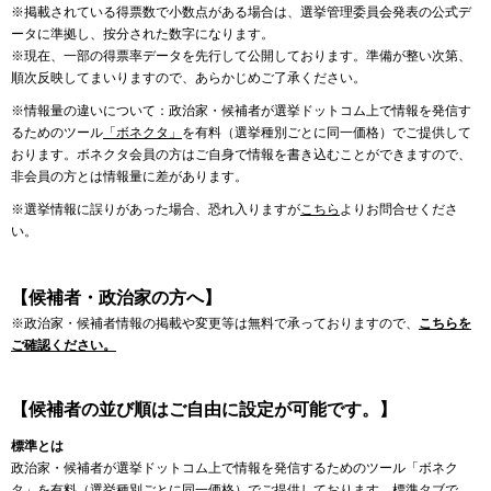
※掲載されている得票数で小数点がある場合は、選挙管理委員会発表の公式デ
ータに準拠し、按分された数字になります。
※現在、一部の得票率データを先行して公開しております。準備が整い次第、
順次反映してまいりますので、あらかじめご了承ください。
※情報量の違いについて：政治家・候補者が選挙ドットコム上で情報を発信す
るためのツール
「ボネクタ」
を有料（選挙種別ごとに同一価格）でご提供して
おります。ボネクタ会員の方はご自身で情報を書き込むことができますので、
非会員の方とは情報量に差があります。
※選挙情報に誤りがあった場合、恐れ入りますが
こちら
よりお問合せくださ
い。
【候補者・政治家の方へ】
※政治家・候補者情報の掲載や変更等は無料で承っておりますので、
こちらを
ご確認ください。
【候補者の並び順はご自由に設定が可能です。】
標準とは
政治家・候補者が選挙ドットコム上で情報を発信するためのツール「ボネク
タ」を有料（選挙種別ごとに同一価格）でご提供しております。標準タブで