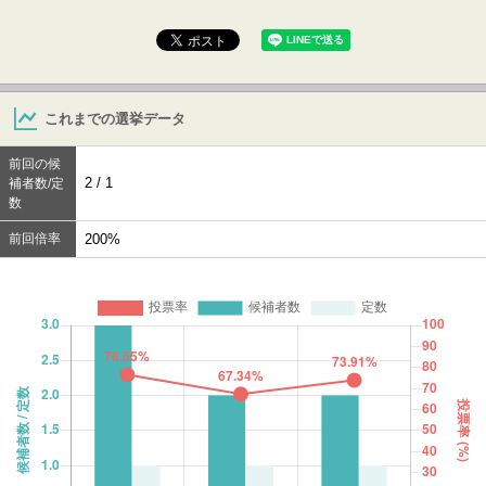
これまでの選挙データ
前回の候
2 / 1
補者数/定
数
前回倍率
200%