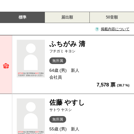
標準
届出順
50音順
掲載内容について
ふちがみ 清
フチガミ キヨシ
無所属
64歳 (男)
新人
会社員
7,578 票
(38.7 %)
佐藤 やすし
サトウ ヤスシ
無所属
55歳 (男)
新人