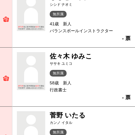
シシド ナオミ
無所属
41歳
新人
バランスボールインストラクター
- 票
佐々木 ゆみこ
ササキ ユミコ
無所属
58歳
新人
行政書士
- 票
菅野 いたる
カンノ イタル
無所属