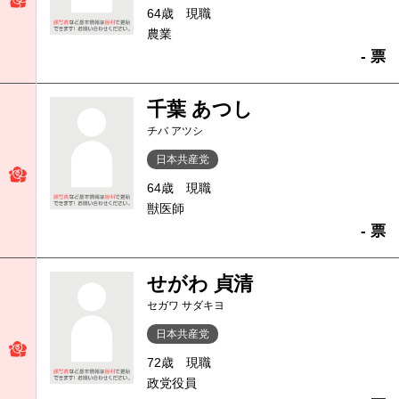
64歳
現職
農業
- 票
千葉 あつし
チバ アツシ
日本共産党
64歳
現職
獣医師
- 票
せがわ 貞清
セガワ サダキヨ
日本共産党
72歳
現職
政党役員