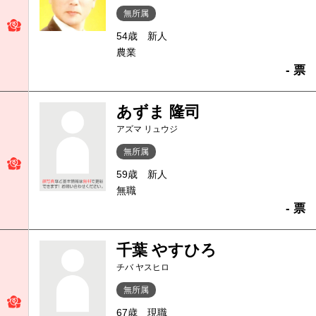
無所属
54歳
新人
農業
- 票
あずま 隆司
アズマ リュウジ
無所属
59歳
新人
無職
- 票
千葉 やすひろ
チバ ヤスヒロ
無所属
67歳
現職