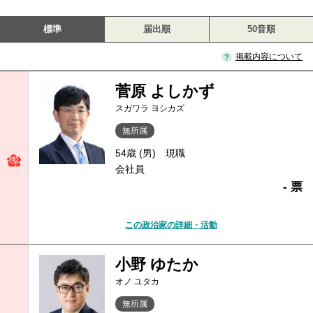
標準
届出順
50音順
掲載内容について
菅原 よしかず
スガワラ ヨシカズ
無所属
54歳 (男)
現職
会社員
- 票
この政治家の詳細・活動
小野 ゆたか
オノ ユタカ
無所属