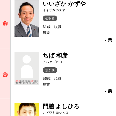
いいざか かずや
イイザカ カズヤ
公明党
61歳
現職
農業
- 票
ちば 和彦
チバ カズヒコ
無所属
56歳
現職
農業
- 票
門脇 よしひろ
カドワキ ヨシヒロ