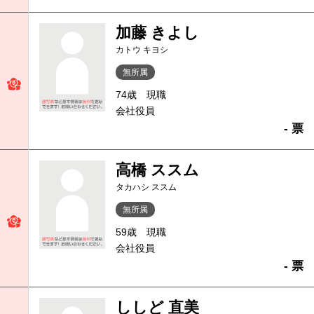
加藤 きよし
カトウ キヨシ
無所属
74歳
現職
会社役員
- 票
高橋 ススム
タカハシ ススム
無所属
59歳
現職
会社役員
- 票
ししど 直美