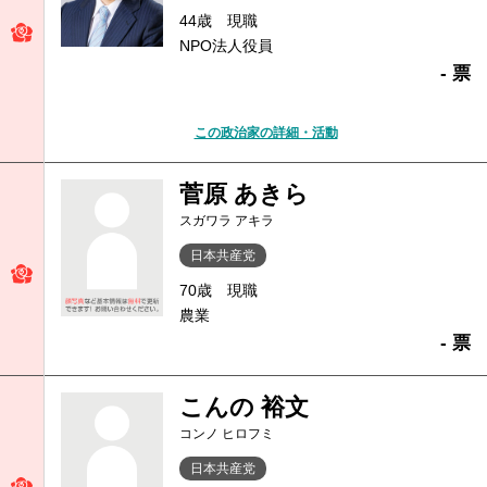
44歳
現職
NPO法人役員
- 票
この政治家の詳細・活動
菅原 あきら
スガワラ アキラ
日本共産党
70歳
現職
農業
- 票
こんの 裕文
コンノ ヒロフミ
日本共産党