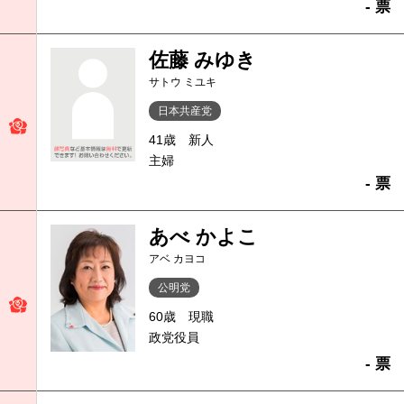
- 票
佐藤 みゆき
サトウ ミユキ
日本共産党
41歳
新人
主婦
- 票
あべ かよこ
アベ カヨコ
公明党
60歳
現職
政党役員
- 票