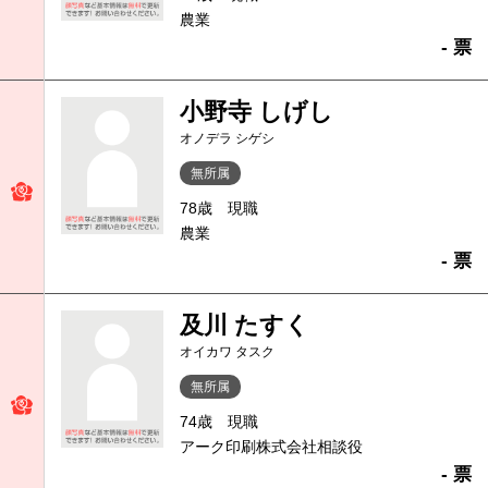
農業
- 票
小野寺 しげし
オノデラ シゲシ
無所属
78歳
現職
農業
- 票
及川 たすく
オイカワ タスク
無所属
74歳
現職
アーク印刷株式会社相談役
- 票