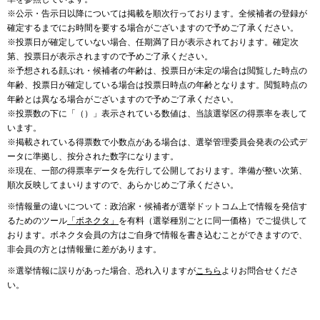
※公示・告示日以降については掲載を順次行っております。全候補者の登録が
確定するまでにお時間を要する場合がございますので予めご了承ください。
※投票日が確定していない場合、任期満了日が表示されております。確定次
第、投票日が表示されますので予めご了承ください。
※予想される顔ぶれ・候補者の年齢は、投票日が未定の場合は閲覧した時点の
年齢、投票日が確定している場合は投票日時点の年齢となります。閲覧時点の
年齢とは異なる場合がございますので予めご了承ください。
※投票数の下に「（）」表示されている数値は、当該選挙区の得票率を表して
います。
※掲載されている得票数で小数点がある場合は、選挙管理委員会発表の公式デ
ータに準拠し、按分された数字になります。
※現在、一部の得票率データを先行して公開しております。準備が整い次第、
順次反映してまいりますので、あらかじめご了承ください。
※情報量の違いについて：政治家・候補者が選挙ドットコム上で情報を発信す
るためのツール
「ボネクタ」
を有料（選挙種別ごとに同一価格）でご提供して
おります。ボネクタ会員の方はご自身で情報を書き込むことができますので、
非会員の方とは情報量に差があります。
※選挙情報に誤りがあった場合、恐れ入りますが
こちら
よりお問合せくださ
い。