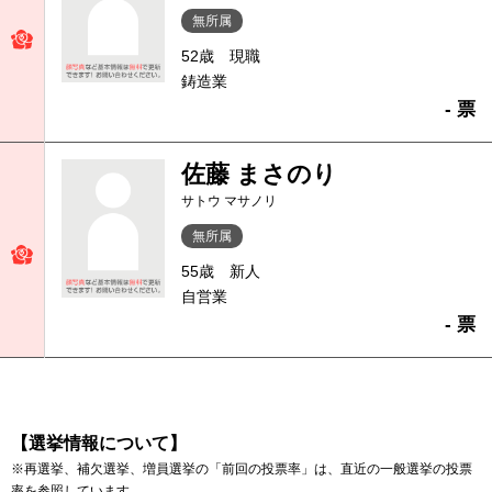
無所属
52歳
現職
鋳造業
- 票
佐藤 まさのり
サトウ マサノリ
無所属
55歳
新人
自営業
- 票
【選挙情報について】
※再選挙、補欠選挙、増員選挙の「前回の投票率」は、直近の一般選挙の投票
率を参照しています。