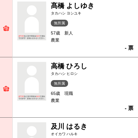
髙橋 よしゆき
タカハシ ヨシユキ
無所属
57歳
新人
農業
- 票
高橋 ひろし
タカハシ ヒロシ
無所属
65歳
現職
農業
- 票
及川 はるき
オイカワ ハルキ