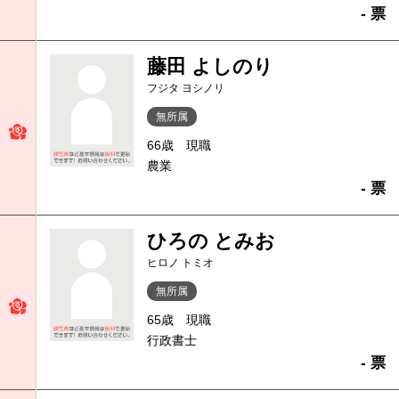
- 票
藤田 よしのり
フジタ ヨシノリ
無所属
66歳
現職
農業
- 票
ひろの とみお
ヒロノ トミオ
無所属
65歳
現職
行政書士
- 票