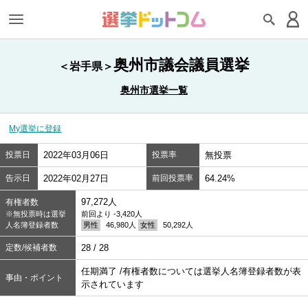
奥州市議会議員選挙
＜岩手県＞
奥州市選挙一覧
My選挙に登録
投票日
2022年03月06日
投票率
無投票
告示日
2022年02月27日
前回投票率
64.24%
97,272人
有権者数
※無投票時は選挙
前回より -3,420人
人名簿登録者数
男性
46,980人
女性
50,292人
定数/候補者数
28 / 28
任期満了 /有権者数については選挙人名簿登録者数が表
事由・ポイント
示されています