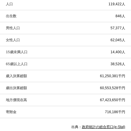
人口
119,422人
出生数
846人
男性人口
57,377人
女性人口
62,045人
15歳未満人口
14,400人
65歳以上人口
38,526人
歳入決算総額
61,250,381千円
歳出決算総額
60,553,528千円
地方債現在高
67,423,650千円
寄附金
716,186千円
出典：
政府統計の総合窓口(e-Stat)