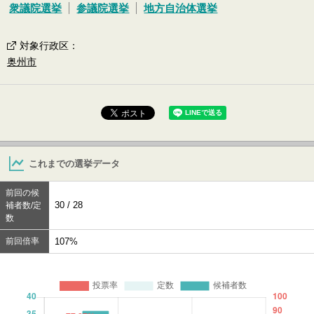
衆議院選挙
参議院選挙
地方自治体選挙
対象行政区
：
奥州市
これまでの選挙データ
前回の候
30 / 28
補者数/定
数
前回倍率
107%