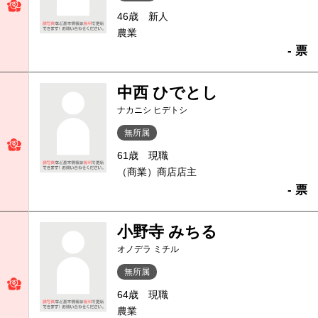
46歳
新人
農業
- 票
中西 ひでとし
ナカニシ ヒデトシ
無所属
61歳
現職
（商業）商店店主
- 票
小野寺 みちる
オノデラ ミチル
無所属
64歳
現職
農業