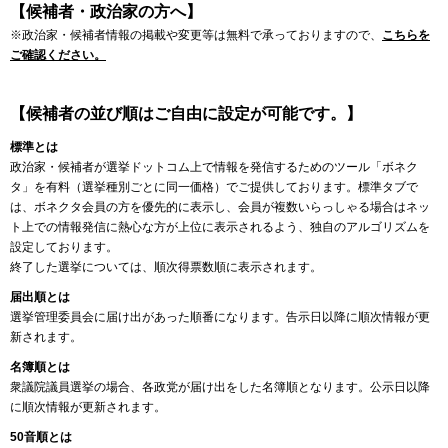
【候補者・政治家の方へ】
※政治家・候補者情報の掲載や変更等は無料で承っておりますので、
こちらを
ご確認ください。
【候補者の並び順はご自由に設定が可能です。】
標準とは
政治家・候補者が選挙ドットコム上で情報を発信するためのツール「ボネク
タ」を有料（選挙種別ごとに同一価格）でご提供しております。標準タブで
は、ボネクタ会員の方を優先的に表示し、会員が複数いらっしゃる場合はネッ
ト上での情報発信に熱心な方が上位に表示されるよう、独自のアルゴリズムを
設定しております。
終了した選挙については、順次得票数順に表示されます。
届出順とは
選挙管理委員会に届け出があった順番になります。告示日以降に順次情報が更
新されます。
名簿順とは
衆議院議員選挙の場合、各政党が届け出をした名簿順となります。公示日以降
に順次情報が更新されます。
50音順とは