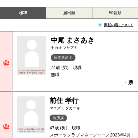
標準
届出順
50音順
掲載内容について
中尾 まさあき
ナカオ マサアキ
日本共産党
74歳 (男)
現職
無職
- 票
前住 孝行
マエズミ タカユキ
無所属
47歳 (男)
現職
スポーツクラブマネージャー／2023年4月