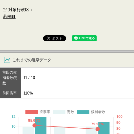
対象行政区
：
若桜町
これまでの選挙データ
前回の候
11 / 10
補者数/定
数
前回倍率
110%