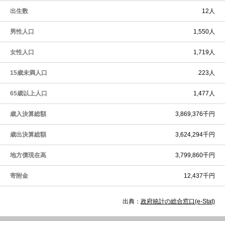
出生数
12人
男性人口
1,550人
女性人口
1,719人
15歳未満人口
223人
65歳以上人口
1,477人
歳入決算総額
3,869,376千円
歳出決算総額
3,624,294千円
地方債現在高
3,799,860千円
寄附金
12,437千円
出典：
政府統計の総合窓口(e-Stat)