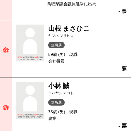
鳥取県議会議員選挙に出馬
- 票
山根 まさひこ
ヤマネ マサヒコ
無所属
59歳 (男)
現職
会社役員
- 票
小林 誠
コバヤシ マコト
無所属
73歳 (男)
現職
農業
- 票