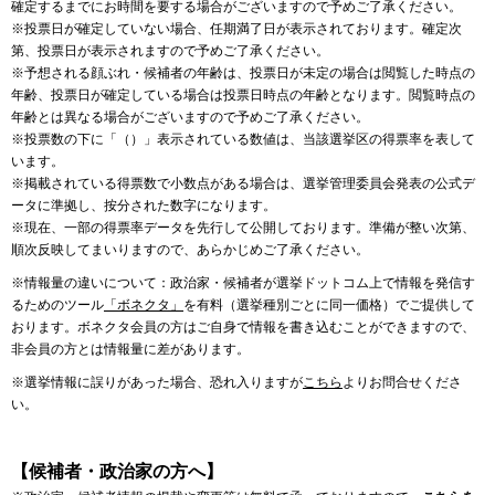
確定するまでにお時間を要する場合がございますので予めご了承ください。
※投票日が確定していない場合、任期満了日が表示されております。確定次
第、投票日が表示されますので予めご了承ください。
※予想される顔ぶれ・候補者の年齢は、投票日が未定の場合は閲覧した時点の
年齢、投票日が確定している場合は投票日時点の年齢となります。閲覧時点の
年齢とは異なる場合がございますので予めご了承ください。
※投票数の下に「（）」表示されている数値は、当該選挙区の得票率を表して
います。
※掲載されている得票数で小数点がある場合は、選挙管理委員会発表の公式デ
ータに準拠し、按分された数字になります。
※現在、一部の得票率データを先行して公開しております。準備が整い次第、
順次反映してまいりますので、あらかじめご了承ください。
※情報量の違いについて：政治家・候補者が選挙ドットコム上で情報を発信す
るためのツール
「ボネクタ」
を有料（選挙種別ごとに同一価格）でご提供して
おります。ボネクタ会員の方はご自身で情報を書き込むことができますので、
非会員の方とは情報量に差があります。
※選挙情報に誤りがあった場合、恐れ入りますが
こちら
よりお問合せくださ
い。
【候補者・政治家の方へ】