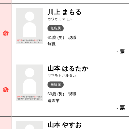
川上 まもる
カワカミ マモル
無所属
61歳 (男)
現職
無職
- 票
山本 はるたか
ヤマモト ハルタカ
無所属
60歳 (男)
現職
造園業
- 票
山本 やすお