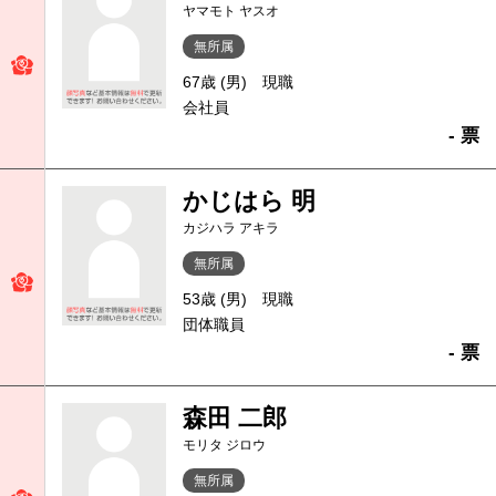
ヤマモト ヤスオ
無所属
67歳 (男)
現職
会社員
- 票
かじはら 明
カジハラ アキラ
無所属
53歳 (男)
現職
団体職員
- 票
森田 二郎
モリタ ジロウ
無所属