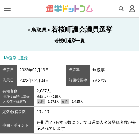
若桜町議会議員選挙
＜鳥取県＞
若桜町選挙一覧
My選挙に登録
投票日
2022年02月13日
投票率
無投票
告示日
2022年02月08日
前回投票率
79.27%
2,687人
有権者数
※無投票時は選挙
前回より -318人
人名簿登録者数
男性
1,272人
女性
1,415人
定数/候補者数
10 / 10
任期満了 /有権者数については選挙人名簿登録者数が表
事由・ポイント
示されています