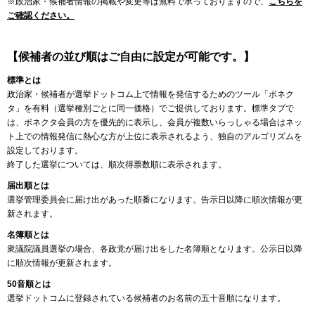
※政治家・候補者情報の掲載や変更等は無料で承っておりますので、
こちらを
ご確認ください。
【候補者の並び順はご自由に設定が可能です。】
標準とは
政治家・候補者が選挙ドットコム上で情報を発信するためのツール「ボネク
タ」を有料（選挙種別ごとに同一価格）でご提供しております。標準タブで
は、ボネクタ会員の方を優先的に表示し、会員が複数いらっしゃる場合はネッ
ト上での情報発信に熱心な方が上位に表示されるよう、独自のアルゴリズムを
設定しております。
終了した選挙については、順次得票数順に表示されます。
届出順とは
選挙管理委員会に届け出があった順番になります。告示日以降に順次情報が更
新されます。
名簿順とは
衆議院議員選挙の場合、各政党が届け出をした名簿順となります。公示日以降
に順次情報が更新されます。
50音順とは
選挙ドットコムに登録されている候補者のお名前の五十音順になります。