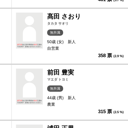
(3.7 %)
髙田 さおり
タカタ サオリ
無所属
50歳 (女)
新人
自営業
358 票
(2.9 %)
前田 豊実
マエダ トヨミ
無所属
44歳 (男)
新人
農業
315 票
(2.5 %)