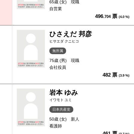
65歳 (女)
現職
自営業
496
票
.704
(4.0 %)
ひさえだ 邦彦
ヒサエダ クニヒコ
無所属
75歳 (男)
現職
会社役員
482 票
(3.9 %)
岩本 ゆみ
イワモト ユミ
日本共産党
50歳 (女)
新人
看護師
461 票