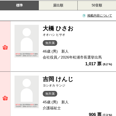
標準
届出順
50音順
掲載内容について
大橋 ひさお
オオハシ ヒサオ
無所属
46歳 (男)
新人
会社役員／2026年松浦市長選挙出馬
1,017 票
(8.2 %)
吉岡 けんじ
ヨシオカ ケンジ
無所属
45歳 (男)
新人
介護福祉士
906 票
(7.3 %)