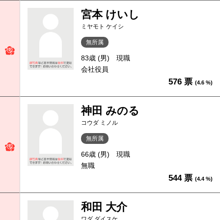
宮本 けいし
ミヤモト ケイシ
無所属
83歳 (男)
現職
会社役員
576 票
(4.6 %)
神田 みのる
コウダ ミノル
無所属
66歳 (男)
現職
無職
544 票
(4.4 %)
和田 大介
ワダ ダイスケ