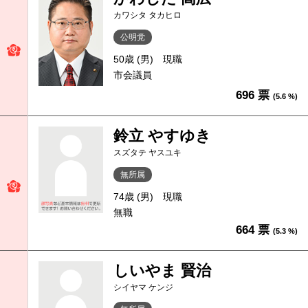
カワシタ タカヒロ
公明党
50歳 (男)
現職
市会議員
696 票
(5.6 %)
鈴立 やすゆき
スズタテ ヤスユキ
無所属
74歳 (男)
現職
無職
664 票
(5.3 %)
しいやま 賢治
シイヤマ ケンジ