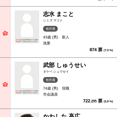
志水 まこと
シミズ マコト
無所属
43歳 (男)
新人
漁業
874 票
(7.0 %)
武部 しゅうせい
タケベ シュウセイ
無所属
74歳 (男)
現職
市会議員
722
票
.295
(5.8 %)
かわした 高広