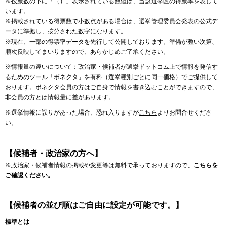
※投票数の下に「（）」表示されている数値は、当該選挙区の得票率を表して
います。
※掲載されている得票数で小数点がある場合は、選挙管理委員会発表の公式デ
ータに準拠し、按分された数字になります。
※現在、一部の得票率データを先行して公開しております。準備が整い次第、
順次反映してまいりますので、あらかじめご了承ください。
※情報量の違いについて：政治家・候補者が選挙ドットコム上で情報を発信す
るためのツール
「ボネクタ」
を有料（選挙種別ごとに同一価格）でご提供して
おります。ボネクタ会員の方はご自身で情報を書き込むことができますので、
非会員の方とは情報量に差があります。
※選挙情報に誤りがあった場合、恐れ入りますが
こちら
よりお問合せくださ
い。
【候補者・政治家の方へ】
※政治家・候補者情報の掲載や変更等は無料で承っておりますので、
こちらを
ご確認ください。
【候補者の並び順はご自由に設定が可能です。】
標準とは