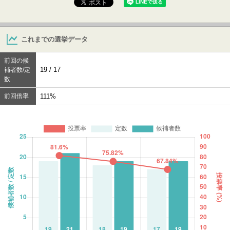
これまでの選挙データ
前回の候
19 / 17
補者数/定
数
前回倍率
111%