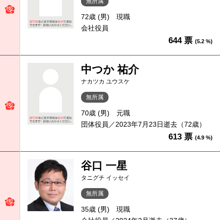
無所属
72歳 (男)
現職
会社役員
644 票
(5.2 %)
中つか 祐介
ナカツカ ユウスケ
無所属
70歳 (男)
元職
団体役員／2023年7月23日逝去（72歳）
613 票
(4.9 %)
谷口 一星
タニグチ イッセイ
無所属
35歳 (男)
現職