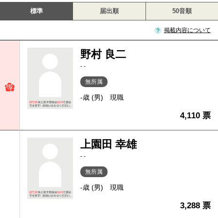
標準
届出順
50音順
掲載内容について
野村 良二
- -
無所属
-歳 (男)
現職
4,110 票
上園田 幸雄
- -
無所属
-歳 (男)
現職
3,288 票