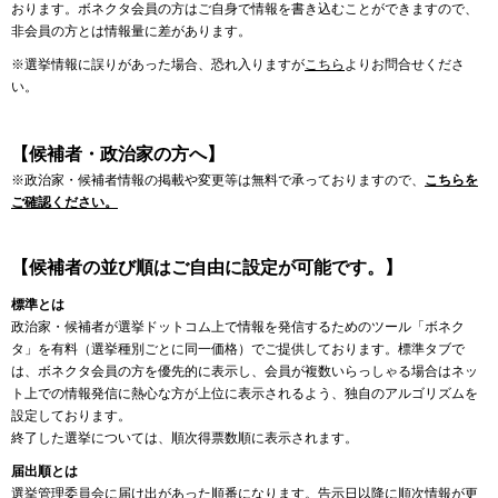
おります。ボネクタ会員の方はご自身で情報を書き込むことができますので、
非会員の方とは情報量に差があります。
※選挙情報に誤りがあった場合、恐れ入りますが
こちら
よりお問合せくださ
い。
【候補者・政治家の方へ】
※政治家・候補者情報の掲載や変更等は無料で承っておりますので、
こちらを
ご確認ください。
【候補者の並び順はご自由に設定が可能です。】
標準とは
政治家・候補者が選挙ドットコム上で情報を発信するためのツール「ボネク
タ」を有料（選挙種別ごとに同一価格）でご提供しております。標準タブで
は、ボネクタ会員の方を優先的に表示し、会員が複数いらっしゃる場合はネッ
ト上での情報発信に熱心な方が上位に表示されるよう、独自のアルゴリズムを
設定しております。
終了した選挙については、順次得票数順に表示されます。
届出順とは
選挙管理委員会に届け出があった順番になります。告示日以降に順次情報が更