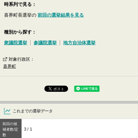
時系列で見る：
喜界町長選挙の
前回の選挙結果を見る
種別から探す：
衆議院選挙
参議院選挙
地方自治体選挙
対象行政区
：
喜界町
これまでの選挙データ
前回の候
3 / 1
補者数/定
数