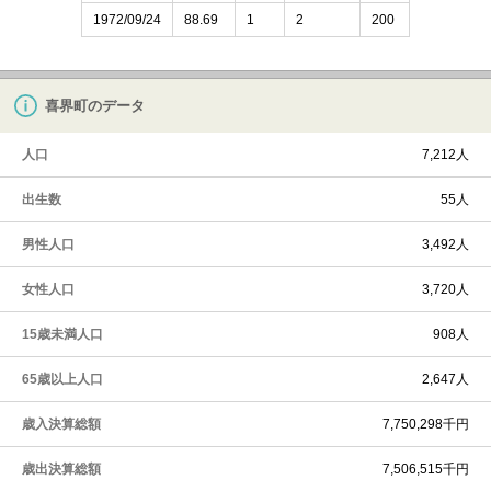
1972/09/24
88.69
1
2
200
喜界町のデータ
人口
7,212人
出生数
55人
男性人口
3,492人
女性人口
3,720人
15歳未満人口
908人
65歳以上人口
2,647人
歳入決算総額
7,750,298千円
歳出決算総額
7,506,515千円