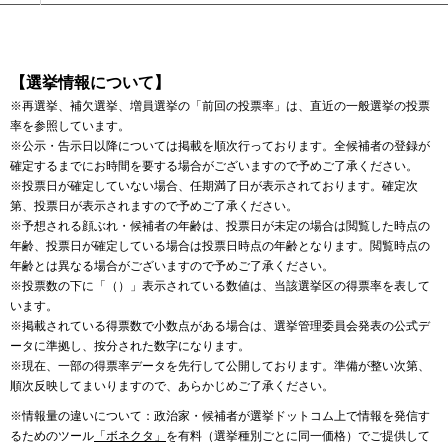
【選挙情報について】
※再選挙、補欠選挙、増員選挙の「前回の投票率」は、直近の一般選挙の投票
率を参照しています。
※公示・告示日以降については掲載を順次行っております。全候補者の登録が
確定するまでにお時間を要する場合がございますので予めご了承ください。
※投票日が確定していない場合、任期満了日が表示されております。確定次
第、投票日が表示されますので予めご了承ください。
※予想される顔ぶれ・候補者の年齢は、投票日が未定の場合は閲覧した時点の
年齢、投票日が確定している場合は投票日時点の年齢となります。閲覧時点の
年齢とは異なる場合がございますので予めご了承ください。
※投票数の下に「（）」表示されている数値は、当該選挙区の得票率を表して
います。
※掲載されている得票数で小数点がある場合は、選挙管理委員会発表の公式デ
ータに準拠し、按分された数字になります。
※現在、一部の得票率データを先行して公開しております。準備が整い次第、
順次反映してまいりますので、あらかじめご了承ください。
※情報量の違いについて：政治家・候補者が選挙ドットコム上で情報を発信す
るためのツール
「ボネクタ」
を有料（選挙種別ごとに同一価格）でご提供して