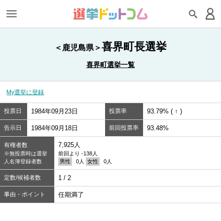
喜界町長選挙
＜鹿児島県＞
喜界町選挙一覧
My選挙に登録
投票日
1984年09月23日
投票率
93.79% ( ↑ )
告示日
1984年09月18日
前回投票率
93.48%
7,925人
有権者数
※無投票時は選挙
前回より -138人
人名簿登録者数
男性
0人
女性
0人
定数/候補者数
1 / 2
事由・ポイント
任期満了