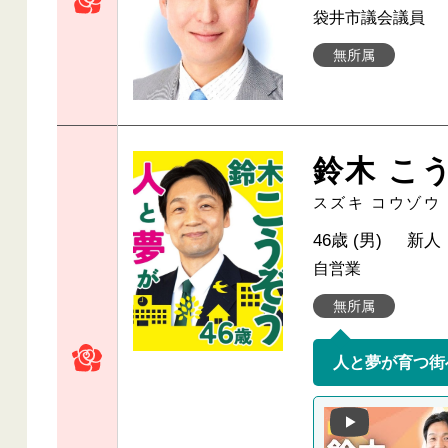
袋井市議会議員
無所属
鈴木 こ
スズキ コウゾウ
46歳 (男)
新人
自営業
無所属
人と夢が育つ街