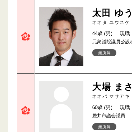
太田 ゆ
オオタ ユウスケ
44歳 (男)
現職
元衆議院議員公設
無所属
大場 ま
オオバ マサアキ
60歳 (男)
現職
袋井市議会議員
無所属