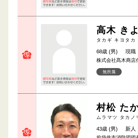
高木 き
タカギ キヨタカ
68歳 (男)
現職
株式会社髙木商店
無所属
村松 た
ムラマツ タカノ
43歳 (男)
新人
前袋井市消防団団