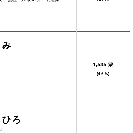
さみ
1,535 票
(4.6 %)
しひろ
ロ