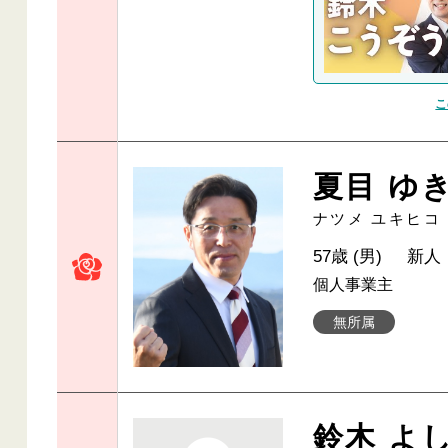
こ
夏目 ゆ
ナツメ ユキヒコ
57歳 (男)
新人
個人事業主
無所属
鈴木 よ