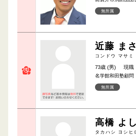
無所属
近藤 ま
コンドウ マサミ
73歳 (男)
現職
名学館和田塾顧問
無所属
高橋 よ
タカハシ ヨシヒ