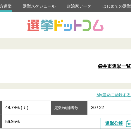
方選挙
選挙スケジュール
政治家データ
はじめての選
袋井市選挙一覧
My選挙に登録する
49.79% ( ↓ )
20 / 22
定数/候補者数
56.95%
選挙公報