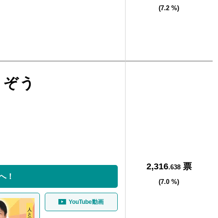
(7.2 %)
うぞう
2,316
票
.638
へ！
(7.0 %)
YouTube動画