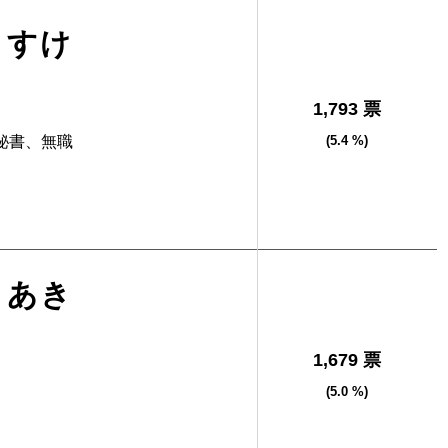
うすけ
1,793 票
秘書、無職
(5.4 %)
さあき
1,679 票
(5.0 %)