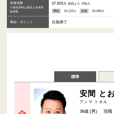
有権者数
67,609人
前回より -456人
※無投票時は選挙人名簿登
男性
34,120人
女性
33,489人
録者数
任期満了
事由・ポイント
標準
安間 と
アンマ トオル
38歳 (男)
現職