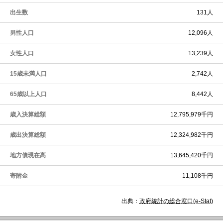
出生数
131人
男性人口
12,096人
女性人口
13,239人
15歳未満人口
2,742人
65歳以上人口
8,442人
歳入決算総額
12,795,979千円
歳出決算総額
12,324,982千円
地方債現在高
13,645,420千円
寄附金
11,108千円
出典：
政府統計の総合窓口(e-Stat)