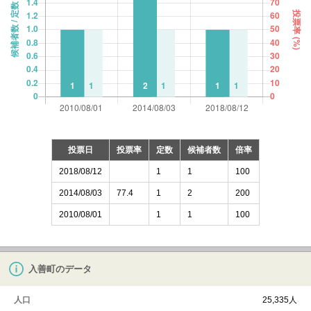
投票日
投票率
定数
候補者数
倍率
2018/08/12
1
1
100
2014/08/03
77.4
1
2
200
2010/08/01
1
1
100
入善町のデータ
人口
25,335人