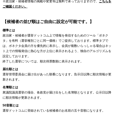
※政治家・候補者情報の掲載や変更等は無料で承っておりますので、
こちらを
ご確認ください。
【候補者の並び順はご自由に設定が可能です。】
標準とは
政治家・候補者が選挙ドットコム上で情報を発信するためのツール「ボネク
タ」を有料（選挙種別ごとに同一価格）でご提供しております。標準タブで
は、ボネクタ会員の方を優先的に表示し、会員が複数いらっしゃる場合はネッ
ト上での情報発信に熱心な方が上位に表示されるよう、独自のアルゴリズムを
設定しております。
終了した選挙については、順次得票数順に表示されます。
届出順とは
選挙管理委員会に届け出があった順番になります。告示日以降に順次情報が更
新されます。
名簿順とは
衆議院議員選挙の場合、各政党が届け出をした名簿順となります。公示日以降
に順次情報が更新されます。
50音順とは
選挙ドットコムに登録されている候補者のお名前の五十音順になります。