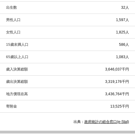
出生数
32人
男性人口
1,597人
女性人口
1,825人
15歳未満人口
586人
65歳以上人口
1,083人
歳入決算総額
3,646,037千円
歳出決算総額
3,319,176千円
地方債現在高
3,436,764千円
寄附金
13,525千円
出典：
政府統計の総合窓口(e-Stat)