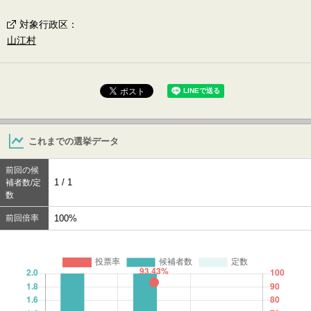
対象行政区
：
山江村
これまでの選挙データ
前回の候
1 / 1
補者数/定
数
前回倍率
100%