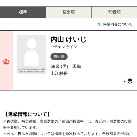
標準
届出順
50音順
掲載内容について
内山 けいじ
ウチヤマ ケイジ
無所属
66歳 (男)
現職
山江村長
- 票
【選挙情報について】
※再選挙、補欠選挙、増員選挙の「前回の投票率」は、直近の一般選挙の投票
率を参照しています。
※公示・告示日以降については掲載を順次行っております。全候補者の登録が