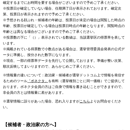
確定するまでにお時間を要する場合がございますので予めご了承ください。
※投票日が確定していない場合、任期満了日が表示されております。確定次
第、投票日が表示されますので予めご了承ください。
※予想される顔ぶれ・候補者の年齢は、投票日が未定の場合は閲覧した時点の
年齢、投票日が確定している場合は投票日時点の年齢となります。閲覧時点の
年齢とは異なる場合がございますので予めご了承ください。
※投票数の下に「（）」表示されている数値は、当該選挙区の得票率を表して
います。
※掲載されている得票数で小数点がある場合は、選挙管理委員会発表の公式デ
ータに準拠し、按分された数字になります。
※現在、一部の得票率データを先行して公開しております。準備が整い次第、
順次反映してまいりますので、あらかじめご了承ください。
※情報量の違いについて：政治家・候補者が選挙ドットコム上で情報を発信す
るためのツール
「ボネクタ」
を有料（選挙種別ごとに同一価格）でご提供して
おります。ボネクタ会員の方はご自身で情報を書き込むことができますので、
非会員の方とは情報量に差があります。
※選挙情報に誤りがあった場合、恐れ入りますが
こちら
よりお問合せくださ
い。
【候補者・政治家の方へ】