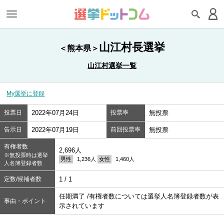
山江村長選挙
＜熊本県＞
山江村選挙一覧
My選挙に登録
投票日
2022年07月24日
投票率
無投票
告示日
2022年07月19日
前回投票率
無投票
有権者数
2,696人
※無投票時は選挙
男性
1,236人
女性
1,460人
人名簿登録者数
定数/候補者数
1 / 1
任期満了 /有権者数については選挙人名簿登録者数が表
事由・ポイント
示されています