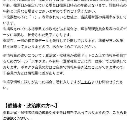
年齢、投票日が確定している場合は投票日時点の年齢となります。閲覧時点の
年齢とは異なる場合がございますので予めご了承ください。
※投票数の下に「（）」表示されている数値は、当該選挙区の得票率を表して
います。
※掲載されている得票数で小数点がある場合は、選挙管理委員会発表の公式デ
ータに準拠し、按分された数字になります。
※現在、一部の得票率データを先行して公開しております。準備が整い次第、
順次反映してまいりますので、あらかじめご了承ください。
※情報量の違いについて：政治家・候補者が選挙ドットコム上で情報を発信す
るためのツール
「ボネクタ」
を有料（選挙種別ごとに同一価格）でご提供して
おります。ボネクタ会員の方はご自身で情報を書き込むことができますので、
非会員の方とは情報量に差があります。
※選挙情報に誤りがあった場合、恐れ入りますが
こちら
よりお問合せくださ
い。
【候補者・政治家の方へ】
※政治家・候補者情報の掲載や変更等は無料で承っておりますので、
こちらを
ご確認ください。