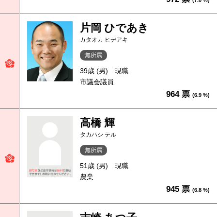
(7.0 %)
片岡 ひであき
カタオカ ヒデアキ
無所属
39歳 (男)
現職
市議会議員
964 票
(6.9 %)
高橋 輝
タカハシ テル
無所属
51歳 (男)
現職
農業
945 票
(6.8 %)