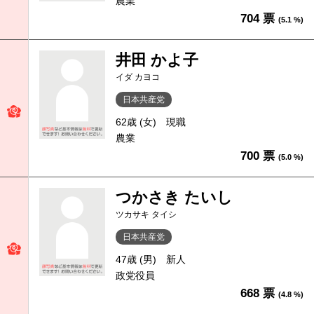
農業
704 票
(5.1 %)
井田 かよ子
イダ カヨコ
日本共産党
62歳 (女)
現職
農業
700 票
(5.0 %)
つかさき たいし
ツカサキ タイシ
日本共産党
47歳 (男)
新人
政党役員
668 票
(4.8 %)