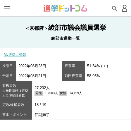
綾部市議会議員選挙
＜京都府＞
綾部市選挙一覧
My選挙に登録
投票日
2022年08月28日
投票率
51.54% ( ↓ )
告示日
2022年08月21日
前回投票率
58.95%
有権者数
27,202人
※無投票時は選挙
男性
13,003人
女性
14,199人
人名簿登録者数
定数/候補者数
18 / 19
事由・ポイント
任期満了