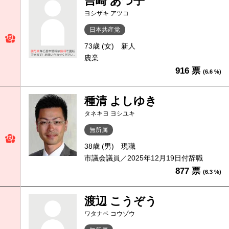
吉崎 あつ子
ヨシザキ アツコ
日本共産党
73歳 (女)
新人
農業
916 票
(6.6 %)
種清 よしゆき
タネキヨ ヨシユキ
無所属
38歳 (男)
現職
市議会議員／2025年12月19日付辞職
877 票
(6.3 %)
渡辺 こうぞう
ワタナベ コウゾウ