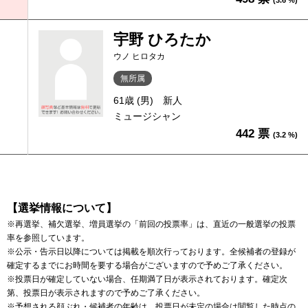
(3.6 %)
宇野 ひろたか
ウノ ヒロタカ
無所属
61歳 (男)
新人
ミュージシャン
442 票
(3.2 %)
【選挙情報について】
※再選挙、補欠選挙、増員選挙の「前回の投票率」は、直近の一般選挙の投票
率を参照しています。
※公示・告示日以降については掲載を順次行っております。全候補者の登録が
確定するまでにお時間を要する場合がございますので予めご了承ください。
※投票日が確定していない場合、任期満了日が表示されております。確定次
第、投票日が表示されますので予めご了承ください。
※予想される顔ぶれ・候補者の年齢は、投票日が未定の場合は閲覧した時点の