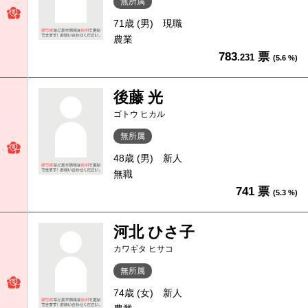
無所属
71歳 (男)
現職
農業
783
票
.231
(5.6 %)
後藤 光
ゴトウ ヒカル
無所属
48歳 (男)
新人
無職
741 票
(5.3 %)
河北 ひさ子
カワギタ ヒサコ
無所属
74歳 (女)
新人