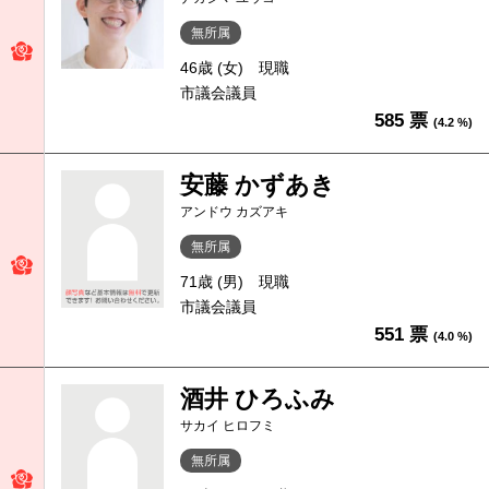
無所属
46歳 (女)
現職
市議会議員
585 票
(4.2 %)
安藤 かずあき
アンドウ カズアキ
無所属
71歳 (男)
現職
市議会議員
551 票
(4.0 %)
酒井 ひろふみ
サカイ ヒロフミ
無所属