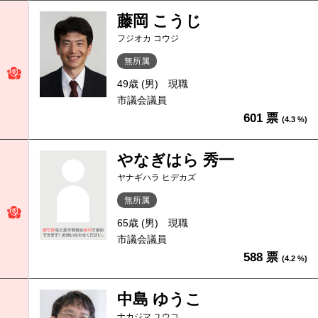
藤岡 こうじ
フジオカ コウジ
無所属
49歳 (男)
現職
市議会議員
601 票
(4.3 %)
やなぎはら 秀一
ヤナギハラ ヒデカズ
無所属
65歳 (男)
現職
市議会議員
588 票
(4.2 %)
中島 ゆうこ
ナカジマ ユウコ