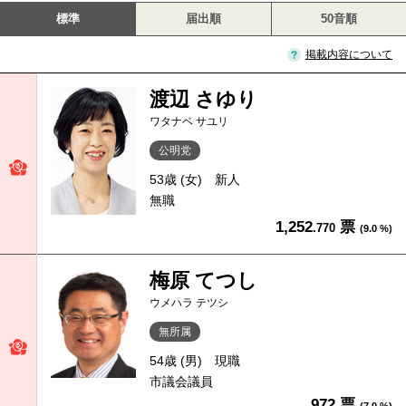
標準
届出順
50音順
掲載内容について
渡辺 さゆり
ワタナベ サユリ
公明党
53歳 (女)
新人
無職
1,252
票
.770
(9.0 %)
梅原 てつし
ウメハラ テツシ
無所属
54歳 (男)
現職
市議会議員
972 票