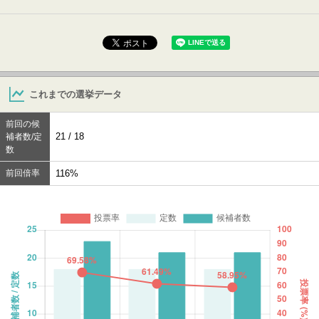
これまでの選挙データ
前回の候
21 / 18
補者数/定
数
前回倍率
116%