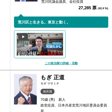
荒川区議会議員、会社役員
27,285 票
(42.4 %)
荒川区と生きる。東京と動く。
この政治家の詳細・活動
もぎ 正道
モギ マサミチ
無所属
70歳 (男)
新人
政党役員、日本共産党荒川地区委員会委員
長