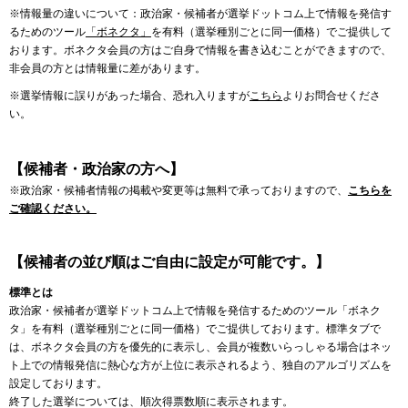
※情報量の違いについて：政治家・候補者が選挙ドットコム上で情報を発信す
るためのツール
「ボネクタ」
を有料（選挙種別ごとに同一価格）でご提供して
おります。ボネクタ会員の方はご自身で情報を書き込むことができますので、
非会員の方とは情報量に差があります。
※選挙情報に誤りがあった場合、恐れ入りますが
こちら
よりお問合せくださ
い。
【候補者・政治家の方へ】
※政治家・候補者情報の掲載や変更等は無料で承っておりますので、
こちらを
ご確認ください。
【候補者の並び順はご自由に設定が可能です。】
標準とは
政治家・候補者が選挙ドットコム上で情報を発信するためのツール「ボネク
タ」を有料（選挙種別ごとに同一価格）でご提供しております。標準タブで
は、ボネクタ会員の方を優先的に表示し、会員が複数いらっしゃる場合はネッ
ト上での情報発信に熱心な方が上位に表示されるよう、独自のアルゴリズムを
設定しております。
終了した選挙については、順次得票数順に表示されます。