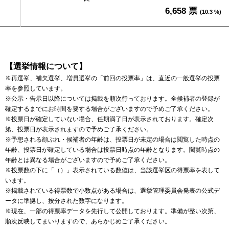
6,658 票
(10.3 %)
【選挙情報について】
※再選挙、補欠選挙、増員選挙の「前回の投票率」は、直近の一般選挙の投票
率を参照しています。
※公示・告示日以降については掲載を順次行っております。全候補者の登録が
確定するまでにお時間を要する場合がございますので予めご了承ください。
※投票日が確定していない場合、任期満了日が表示されております。確定次
第、投票日が表示されますので予めご了承ください。
※予想される顔ぶれ・候補者の年齢は、投票日が未定の場合は閲覧した時点の
年齢、投票日が確定している場合は投票日時点の年齢となります。閲覧時点の
年齢とは異なる場合がございますので予めご了承ください。
※投票数の下に「（）」表示されている数値は、当該選挙区の得票率を表して
います。
※掲載されている得票数で小数点がある場合は、選挙管理委員会発表の公式デ
ータに準拠し、按分された数字になります。
※現在、一部の得票率データを先行して公開しております。準備が整い次第、
順次反映してまいりますので、あらかじめご了承ください。