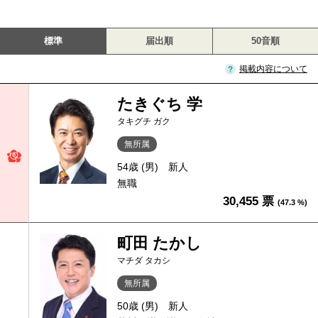
標準
届出順
50音順
掲載内容について
たきぐち 学
タキグチ ガク
無所属
54歳 (男)
新人
無職
30,455 票
(47.3 %)
町田 たかし
マチダ タカシ
無所属
50歳 (男)
新人