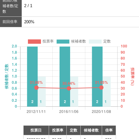
前回の候
2 / 1
補者数/定
数
前回倍率
200%
投票日
投票率
定数
候補者数
倍率