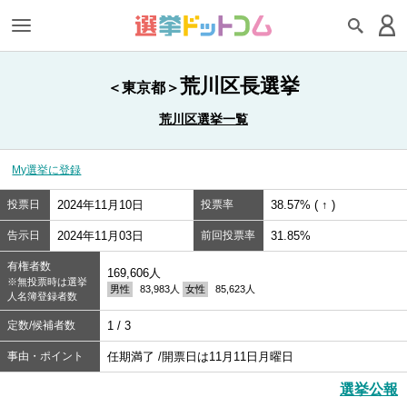
荒川区長選挙
＜東京都＞
荒川区選挙一覧
My選挙に登録
投票日
2024年11月10日
投票率
38.57% ( ↑ )
告示日
2024年11月03日
前回投票率
31.85%
有権者数
169,606人
※無投票時は選挙
男性
83,983人
女性
85,623人
人名簿登録者数
定数/候補者数
1 / 3
事由・ポイント
任期満了 /開票日は11月11日月曜日
選挙公報