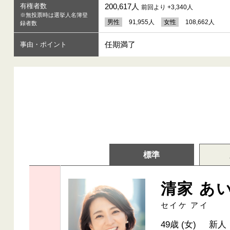
有権者数
200,617人
前回より +3,340人
※無投票時は選挙人名簿登
男性
91,955人
女性
108,662人
録者数
任期満了
事由・ポイント
標準
清家 あ
セイケ アイ
49歳 (女)
新人