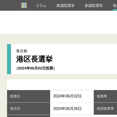
コラム
衆議院選挙
参議院選挙
地
東京都
港区長選挙
（2024年06月02日投票）
2024年06月02日
投票日
投票率
2024年05月26日
告示日
前回投票率