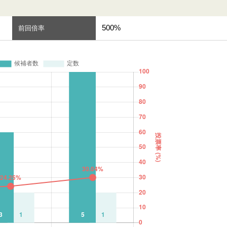
500%
前回倍率