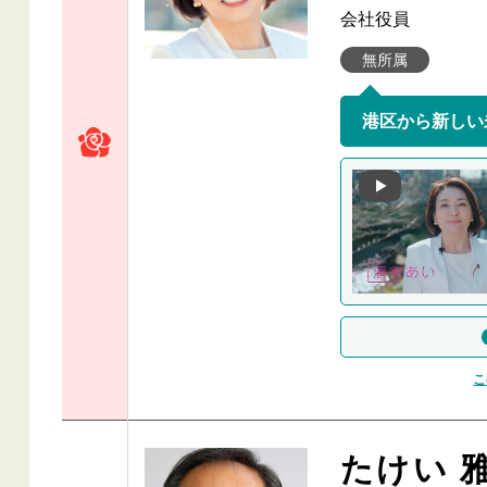
会社役員
無所属
こ
たけい 