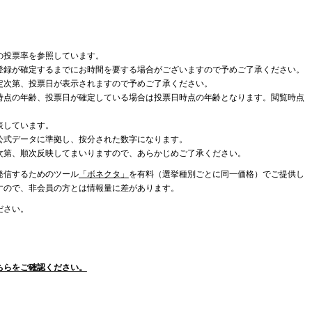
の投票率を参照しています。
登録が確定するまでにお時間を要する場合がございますので予めご了承ください。
定次第、投票日が表示されますので予めご了承ください。
時点の年齢、投票日が確定している場合は投票日時点の年齢となります。閲覧時点
表しています。
公式データに準拠し、按分された数字になります。
次第、順次反映してまいりますので、あらかじめご了承ください。
発信するためのツール
「ボネクタ」
を有料（選挙種別ごとに同一価格）でご提供し
すので、非会員の方とは情報量に差があります。
ださい。
ちらをご確認ください。