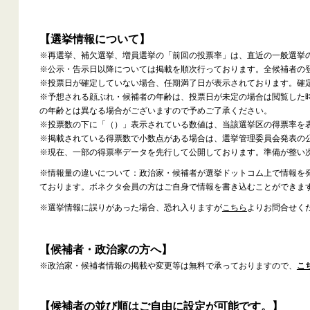
【選挙情報について】
※再選挙、補欠選挙、増員選挙の「前回の投票率」は、直近の一般選挙
※公示・告示日以降については掲載を順次行っております。全候補者の
※投票日が確定していない場合、任期満了日が表示されております。確
※予想される顔ぶれ・候補者の年齢は、投票日が未定の場合は閲覧した
の年齢とは異なる場合がございますので予めご了承ください。
※投票数の下に「（）」表示されている数値は、当該選挙区の得票率を
※掲載されている得票数で小数点がある場合は、選挙管理委員会発表の
※現在、一部の得票率データを先行して公開しております。準備が整い
※情報量の違いについて：政治家・候補者が選挙ドットコム上で情報を
ております。ボネクタ会員の方はご自身で情報を書き込むことができま
※選挙情報に誤りがあった場合、恐れ入りますが
こちら
よりお問合せく
【候補者・政治家の方へ】
※政治家・候補者情報の掲載や変更等は無料で承っておりますので、
こ
【候補者の並び順はご自由に設定が可能です。】