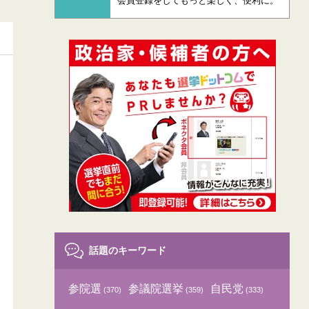
会員登録をしてもっと楽しく、便利に。
話題のキーワード
参院選
参議院選挙
自民党
(370)
(359)
(333)