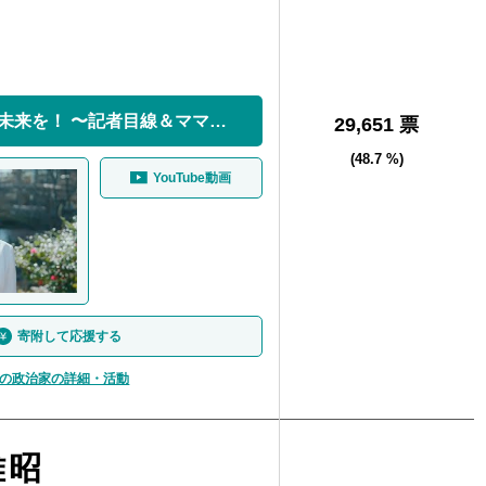
港区から新しい未来を！ 〜記者目線＆ママハート
29,651 票
(48.7 %)
YouTube動画
寄附して応援する
の政治家の詳細・活動
雅昭