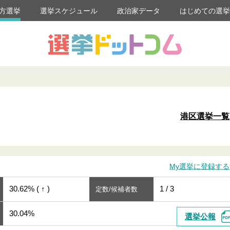
方選挙
選挙スケジュール
政治家データ
はじめての選
港区選挙一覧
My選挙に登録する
30.62% ( ↑ )
1 / 3
定数/候補者数
30.04%
選挙公報