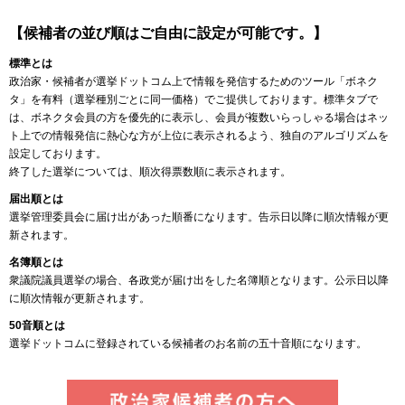
【候補者の並び順はご自由に設定が可能です。】
標準とは
政治家・候補者が選挙ドットコム上で情報を発信するためのツール「ボネク
タ」を有料（選挙種別ごとに同一価格）でご提供しております。標準タブで
は、ボネクタ会員の方を優先的に表示し、会員が複数いらっしゃる場合はネッ
ト上での情報発信に熱心な方が上位に表示されるよう、独自のアルゴリズムを
設定しております。
終了した選挙については、順次得票数順に表示されます。
届出順とは
選挙管理委員会に届け出があった順番になります。告示日以降に順次情報が更
新されます。
名簿順とは
衆議院議員選挙の場合、各政党が届け出をした名簿順となります。公示日以降
に順次情報が更新されます。
50音順とは
選挙ドットコムに登録されている候補者のお名前の五十音順になります。