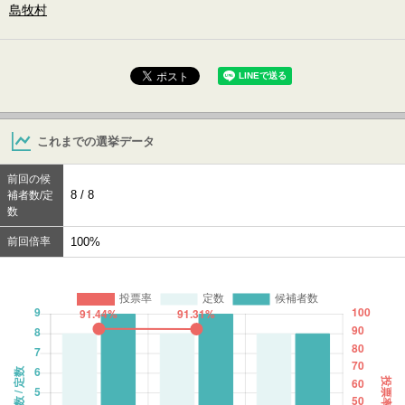
島牧村
これまでの選挙データ
前回の候
8 / 8
補者数/定
数
前回倍率
100%