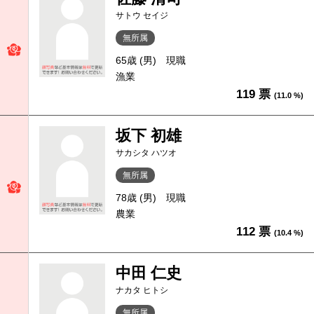
サトウ セイジ
無所属
65歳 (男)
現職
漁業
119 票
(11.0 %)
坂下 初雄
サカシタ ハツオ
無所属
78歳 (男)
現職
農業
112 票
(10.4 %)
中田 仁史
ナカタ ヒトシ
無所属