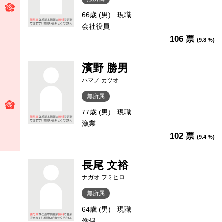
66歳 (男)
現職
会社役員
106 票
(9.8 %)
濱野 勝男
ハマノ カツオ
無所属
77歳 (男)
現職
漁業
102 票
(9.4 %)
長尾 文裕
ナガオ フミヒロ
無所属
64歳 (男)
現職
僧侶