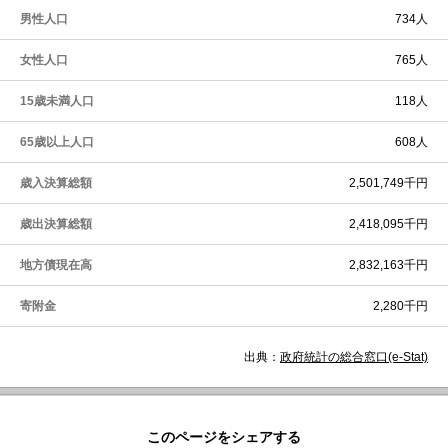
男性人口
734人
女性人口
765人
15歳未満人口
118人
65歳以上人口
608人
歳入決算総額
2,501,749千円
歳出決算総額
2,418,095千円
地方債現在高
2,832,163千円
寄附金
2,280千円
出典：
政府統計の総合窓口(e-Stat)
このページをシェアする