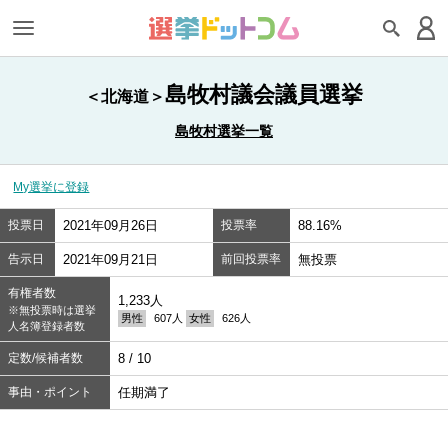
島牧村議会議員選挙
＜北海道＞
島牧村選挙一覧
My選挙に登録
投票日
2021年09月26日
投票率
88.16%
告示日
2021年09月21日
前回投票率
無投票
有権者数
1,233人
※無投票時は選挙
男性
607人
女性
626人
人名簿登録者数
定数/候補者数
8 / 10
事由・ポイント
任期満了