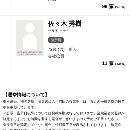
99 票
(9.1 %)
佐々木 秀樹
ササキ ヒデキ
無所属
72歳 (男)
新人
会社役員
11 票
(1.0 %)
【選挙情報について】
※再選挙、補欠選挙、増員選挙の「前回の投票率」は、直近の一般選挙の投票
率を参照しています。
※公示・告示日以降については掲載を順次行っております。全候補者の登録が
確定するまでにお時間を要する場合がございますので予めご了承ください。
※投票日が確定していない場合、任期満了日が表示されております。確定次