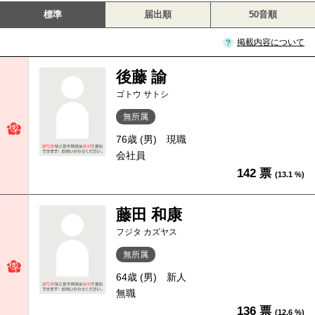
標準
届出順
50音順
掲載内容について
後藤 諭
ゴトウ サトシ
無所属
76歳 (男)
現職
会社員
142 票
(13.1 %)
藤田 和康
フジタ カズヤス
無所属
64歳 (男)
新人
無職
136 票
(12.6 %)