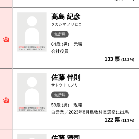
髙島 紀彦
タカシマ ノリヒコ
無所属
64歳 (男)
元職
会社役員
133 票
(12.3 %)
佐藤 伴則
サトウ トモノリ
無所属
59歳 (男)
現職
自営業／2023年8月島牧村長選挙に出馬
122 票
(11.3 %)
佐藤 清司