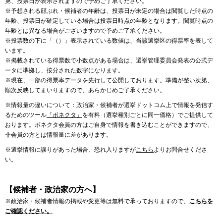
第、投票日が表示されますので予めご了承ください。
※予想される顔ぶれ・候補者の年齢は、投票日が未定の場合は閲覧した時点の
年齢、投票日が確定している場合は投票日時点の年齢となります。閲覧時点の
年齢とは異なる場合がございますので予めご了承ください。
※投票数の下に「（）」表示されている数値は、当該選挙区の得票率を表して
います。
※掲載されている得票数で小数点がある場合は、選挙管理委員会発表の公式デ
ータに準拠し、按分された数字になります。
※現在、一部の得票率データを先行して公開しております。準備が整い次第、
順次反映してまいりますので、あらかじめご了承ください。
※情報量の違いについて：政治家・候補者が選挙ドットコム上で情報を発信す
るためのツール
「ボネクタ」
を有料（選挙種別ごとに同一価格）でご提供して
おります。ボネクタ会員の方はご自身で情報を書き込むことができますので、
非会員の方とは情報量に差があります。
※選挙情報に誤りがあった場合、恐れ入りますが
こちら
よりお問合せくださ
い。
【候補者・政治家の方へ】
※政治家・候補者情報の掲載や変更等は無料で承っておりますので、
こちらを
ご確認ください。