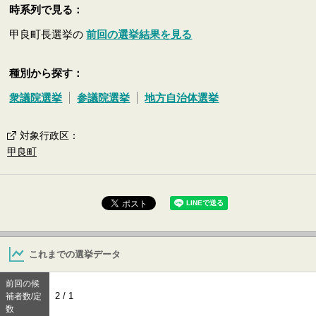
時系列で見る：
甲良町長選挙の
前回の選挙結果を見る
種別から探す：
衆議院選挙
参議院選挙
地方自治体選挙
対象行政区
：
甲良町
これまでの選挙データ
前回の候
2 / 1
補者数/定
数