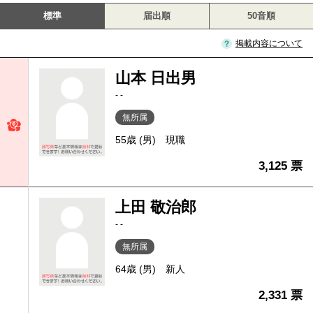
標準
届出順
50音順
掲載内容について
山本 日出男
- -
無所属
55歳 (男)
現職
3,125 票
上田 敬治郎
- -
無所属
64歳 (男)
新人
2,331 票