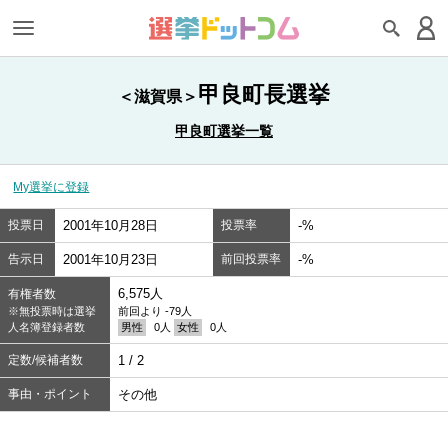
甲良町長選挙
＜滋賀県＞
甲良町選挙一覧
My選挙に登録
投票日
2001年10月28日
投票率
-%
告示日
2001年10月23日
前回投票率
-%
6,575人
有権者数
※無投票時は選挙
前回より -79人
人名簿登録者数
男性
0人
女性
0人
定数/候補者数
1 / 2
事由・ポイント
その他