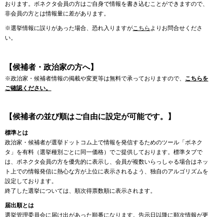
おります。ボネクタ会員の方はご自身で情報を書き込むことができますので、
非会員の方とは情報量に差があります。
※選挙情報に誤りがあった場合、恐れ入りますが
こちら
よりお問合せくださ
い。
【候補者・政治家の方へ】
※政治家・候補者情報の掲載や変更等は無料で承っておりますので、
こちらを
ご確認ください。
【候補者の並び順はご自由に設定が可能です。】
標準とは
政治家・候補者が選挙ドットコム上で情報を発信するためのツール「ボネク
タ」を有料（選挙種別ごとに同一価格）でご提供しております。標準タブで
は、ボネクタ会員の方を優先的に表示し、会員が複数いらっしゃる場合はネッ
ト上での情報発信に熱心な方が上位に表示されるよう、独自のアルゴリズムを
設定しております。
終了した選挙については、順次得票数順に表示されます。
届出順とは
選挙管理委員会に届け出があった順番になります。告示日以降に順次情報が更