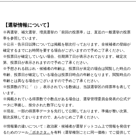
【選挙情報について】
※再選挙、補欠選挙、増員選挙の「前回の投票率」は、直近の一般選挙の投票
率を参照しています。
※公示・告示日以降については掲載を順次行っております。全候補者の登録が
確定するまでにお時間を要する場合がございますので予めご了承ください。
※投票日が確定していない場合、任期満了日が表示されております。確定次
第、投票日が表示されますので予めご了承ください。
※予想される顔ぶれ・候補者の年齢は、投票日が未定の場合は閲覧した時点の
年齢、投票日が確定している場合は投票日時点の年齢となります。閲覧時点の
年齢とは異なる場合がございますので予めご了承ください。
※投票数の下に「（）」表示されている数値は、当該選挙区の得票率を表して
います。
※掲載されている得票数で小数点がある場合は、選挙管理委員会発表の公式デ
ータに準拠し、按分された数字になります。
※現在、一部の得票率データを先行して公開しております。準備が整い次第、
順次反映してまいりますので、あらかじめご了承ください。
※情報量の違いについて：政治家・候補者が選挙ドットコム上で情報を発信す
るためのツール
「ボネクタ」
を有料（選挙種別ごとに同一価格）でご提供して