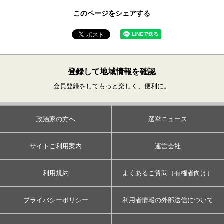
このページをシェアする
登録して地域情報を確認
会員登録をしてもっと楽しく、便利に。
政治家の方へ
選挙ニュース
サイトご利用案内
運営会社
利用規約
よくあるご質問（有権者向け）
プライバシーポリシー
利用者情報の外部送信について