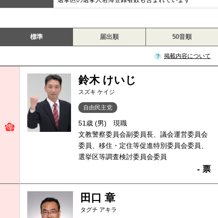
標準
届出順
50音順
掲載内容について
鈴木 けいじ
スズキ ケイジ
自由民主党
51歳 (男)
現職
文教警察委員会副委員長、議会運営委員会
委員、移住・定住等促進特別委員会委員、
選挙区等調査検討委員会委員
- 票
田口 章
タグチ アキラ