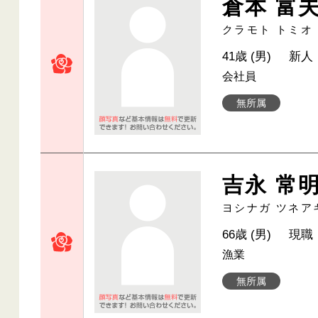
倉本 富
クラモト トミオ
41歳 (男)
新人
会社員
無所属
吉永 常
ヨシナガ ツネア
66歳 (男)
現職
漁業
無所属