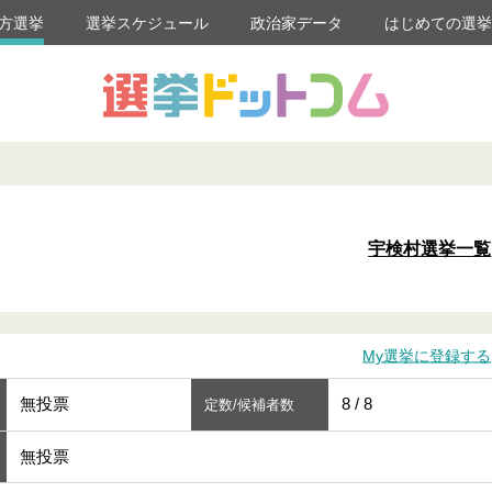
方選挙
選挙スケジュール
政治家データ
はじめての選
宇検村選挙一覧
My選挙に登録する
無投票
8 / 8
定数/候補者数
無投票