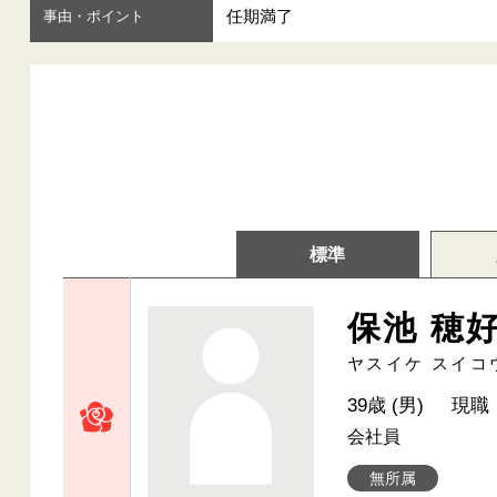
任期満了
事由・ポイント
標準
保池 穂
ヤスイケ スイコ
39歳 (男)
現職
会社員
無所属