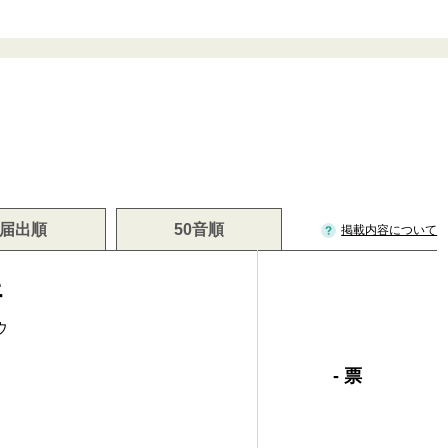
届出順
50音順
掲載内容について
好
ウ
- 票