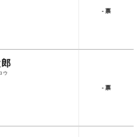
- 票
太郎
ロウ
- 票