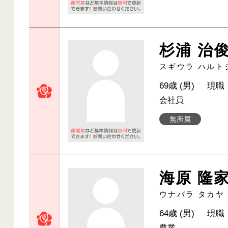
杉浦 治
スギウラ ハルト
69歳 (男)
現職
会社員
無所属
海原 隆
ウナバラ タカヤ
64歳 (男)
現職
農業