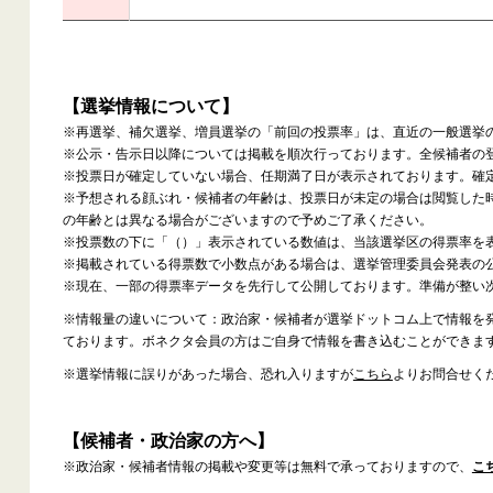
【選挙情報について】
※再選挙、補欠選挙、増員選挙の「前回の投票率」は、直近の一般選挙
※公示・告示日以降については掲載を順次行っております。全候補者の
※投票日が確定していない場合、任期満了日が表示されております。確
※予想される顔ぶれ・候補者の年齢は、投票日が未定の場合は閲覧した
の年齢とは異なる場合がございますので予めご了承ください。
※投票数の下に「（）」表示されている数値は、当該選挙区の得票率を
※掲載されている得票数で小数点がある場合は、選挙管理委員会発表の
※現在、一部の得票率データを先行して公開しております。準備が整い
※情報量の違いについて：政治家・候補者が選挙ドットコム上で情報を
ております。ボネクタ会員の方はご自身で情報を書き込むことができま
※選挙情報に誤りがあった場合、恐れ入りますが
こちら
よりお問合せく
【候補者・政治家の方へ】
※政治家・候補者情報の掲載や変更等は無料で承っておりますので、
こ