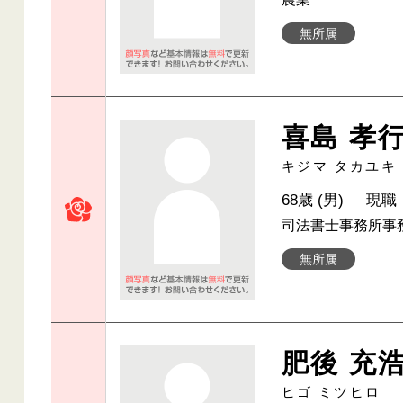
無所属
喜島 孝
キジマ タカユキ
68歳 (男)
現職
司法書士事務所事
無所属
肥後 充
ヒゴ ミツヒロ