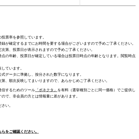
の投票率を参照しています。
登録が確定するまでにお時間を要する場合がございますので予めご了承ください。
定次第、投票日が表示されますので予めご了承ください。
時点の年齢、投票日が確定している場合は投票日時点の年齢となります。閲覧時点
表しています。
公式データに準拠し、按分された数字になります。
次第、順次反映してまいりますので、あらかじめご了承ください。
発信するためのツール
「ボネクタ」
を有料（選挙種別ごとに同一価格）でご提供し
すので、非会員の方とは情報量に差があります。
ださい。
ちらをご確認ください。