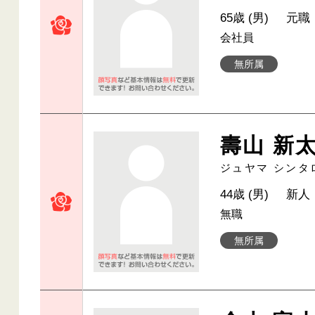
65歳 (男)
元職
会社員
無所属
壽山 新
ジュヤマ シンタ
44歳 (男)
新人
無職
無所属