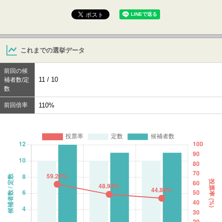
これまでの選挙データ
前回の候
11 / 10
補者数/定
数
前回倍率
110%