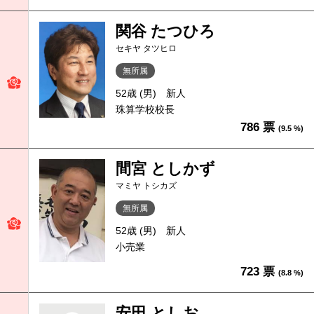
関谷 たつひろ
セキヤ タツヒロ
無所属
52歳 (男)
新人
珠算学校校長
786 票
(9.5 %)
間宮 としかず
マミヤ トシカズ
無所属
52歳 (男)
新人
小売業
723 票
(8.8 %)
安田 としお