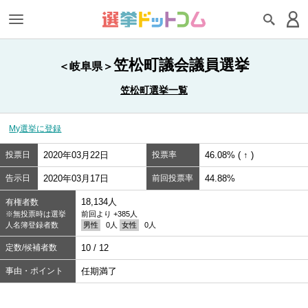
笠松町議会議員選挙
＜岐阜県＞
笠松町選挙一覧
My選挙に登録
投票日
2020年03月22日
投票率
46.08% ( ↑ )
告示日
2020年03月17日
前回投票率
44.88%
18,134人
有権者数
※無投票時は選挙
前回より +385人
人名簿登録者数
男性
0人
女性
0人
定数/候補者数
10 / 12
事由・ポイント
任期満了