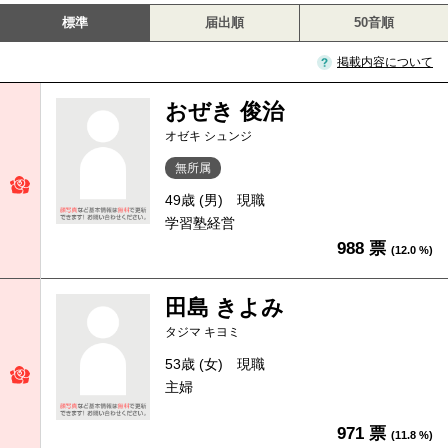
標準
届出順
50音順
掲載内容について
おぜき 俊治
オゼキ シュンジ
無所属
49歳 (男)
現職
学習塾経営
988 票
(12.0 %)
田島 きよみ
タジマ キヨミ
53歳 (女)
現職
主婦
971 票
(11.8 %)