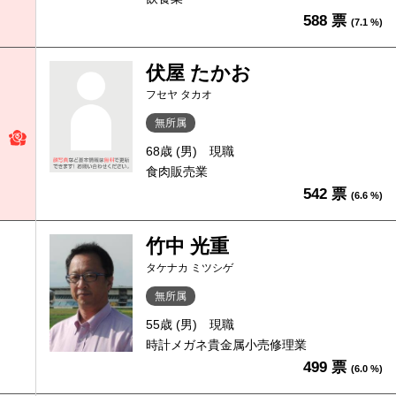
588 票
(7.1 %)
伏屋 たかお
フセヤ タカオ
無所属
68歳 (男)
現職
食肉販売業
542 票
(6.6 %)
竹中 光重
タケナカ ミツシゲ
無所属
55歳 (男)
現職
時計メガネ貴金属小売修理業
499 票
(6.0 %)