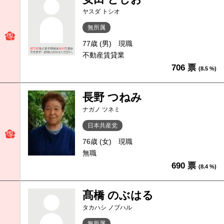
ヤスダ トシオ
無所属
77歳 (男)
現職
不動産賃貸業
706 票
(8.5 %)
長野 つねみ
ナガノ ツネミ
日本共産党
76歳 (女)
現職
無職
690 票
(8.4 %)
髙橋 のぶはる
タカハシ ノブハル
無所属