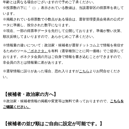
年齢とは異なる場合がございますので予めご了承ください。
※投票数の下に「（）」表示されている数値は、当該選挙区の得票率を表して
います。
※掲載されている得票数で小数点がある場合は、選挙管理委員会発表の公式デ
ータに準拠し、按分された数字になります。
※現在、一部の得票率データを先行して公開しております。準備が整い次第、
順次反映してまいりますので、あらかじめご了承ください。
※情報量の違いについて：政治家・候補者が選挙ドットコム上で情報を発信す
るためのツール
「ボネクタ」
を有料（選挙種別ごとに同一価格）でご提供して
おります。ボネクタ会員の方はご自身で情報を書き込むことができますので、
非会員の方とは情報量に差があります。
※選挙情報に誤りがあった場合、恐れ入りますが
こちら
よりお問合せくださ
い。
【候補者・政治家の方へ】
※政治家・候補者情報の掲載や変更等は無料で承っておりますので、
こちらを
ご確認ください。
【候補者の並び順はご自由に設定が可能です。】