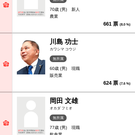
70歳 (男)
新人
農業
661 票
(8.0 %)
川島 功士
カワシマ コウジ
無所属
60歳 (男)
現職
販売業
624 票
(7.6 %)
岡田 文雄
オカダ フミオ
無所属
77歳 (男)
現職
飲食業