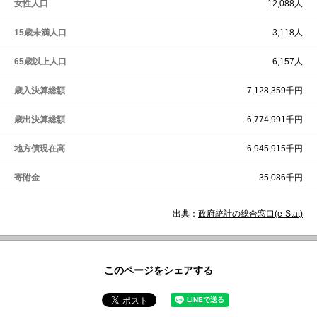
女性人口
12,088人
15歳未満人口
3,118人
65歳以上人口
6,157人
歳入決算総額
7,128,359千円
歳出決算総額
6,774,991千円
地方債現在高
6,945,915千円
寄附金
35,086千円
出典：
政府統計の総合窓口(e-Stat)
このページをシェアする