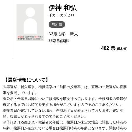
伊神 和弘
イカミ カズヒロ
無所属
63歳 (男)
新人
非常勤講師
482 票
(5.8 %)
【選挙情報について】
※再選挙、補欠選挙、増員選挙の「前回の投票率」は、直近の一般選挙の投票
率を参照しています。
※公示・告示日以降については掲載を順次行っております。全候補者の登録が
確定するまでにお時間を要する場合がございますので予めご了承ください。
※投票日が確定していない場合、任期満了日が表示されております。確定次
第、投票日が表示されますので予めご了承ください。
※予想される顔ぶれ・候補者の年齢は、投票日が未定の場合は閲覧した時点の
年齢、投票日が確定している場合は投票日時点の年齢となります。閲覧時点の