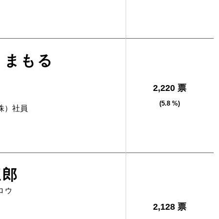
 まもる
2,220 票
(5.8 %)
株）社員
三郎
ロウ
2,128 票