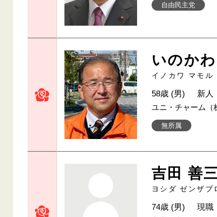
自由民主党
いのかわ
イノカワ マモル
58歳 (男)
新人
ユニ・チャーム（
無所属
吉田 善
ヨシダ ゼンザブ
74歳 (男)
現職