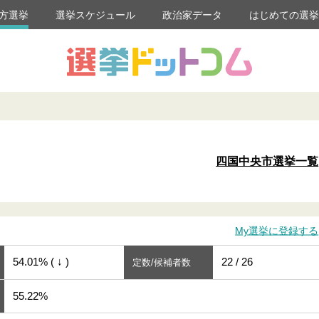
方選挙
選挙スケジュール
政治家データ
はじめての選
四国中央市選挙一覧
My選挙に登録する
54.01% ( ↓ )
22 / 26
定数/候補者数
55.22%