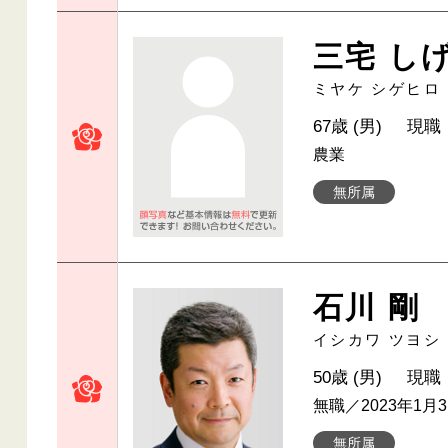
三宅 し
ミヤケ シゲヒロ
67歳 (男)
現職
農業
無所属
石川 剛
イシカワ ツヨシ
50歳 (男)
現職
無職／2023年1月
無所属