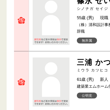
篠永 せ
シノナガ セイジ
55歳 (男)
現職
（株）清和設計事務
辞職
無所属
三浦 か
ミウラ カツヒコ
61歳 (男)
新人
建築業エムホーム
公明党