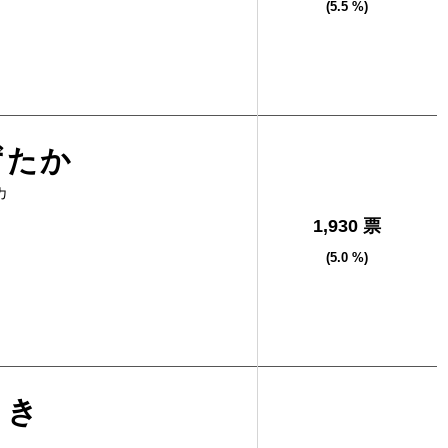
(5.5 %)
ずたか
カ
1,930 票
(5.0 %)
らき