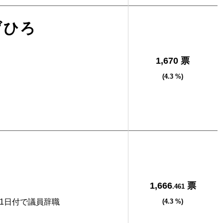
げひろ
1,670 票
(4.3 %)
1,666
票
.461
31日付で議員辞職
(4.3 %)