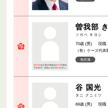
曽我部 
ソガベ キヨシ
70歳 (男)
現職
（有）ケーズ代表
無所属
谷 国光
タニ クニミツ
69歳 (男)
現職