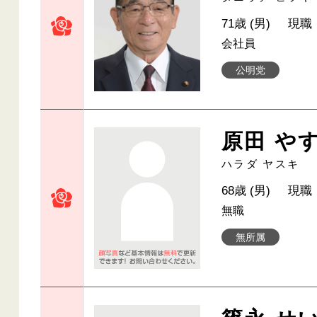
71歳 (男)
現職
会社員
公明党
原田 や
ハラダ ヤスキ
68歳 (男)
現職
無職
無所属