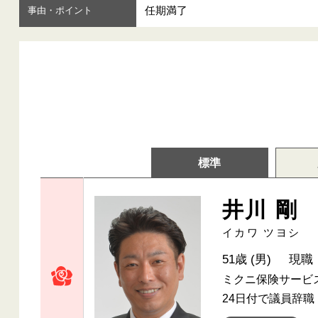
任期満了
事由・ポイント
標準
井川 剛
イカワ ツヨシ
51歳 (男)
現職
ミクニ保険サービス
24日付で議員辞職