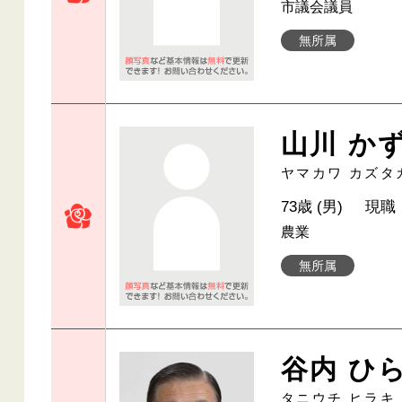
市議会議員
無所属
山川 か
ヤマカワ カズタ
73歳 (男)
現職
農業
無所属
谷内 ひ
タニウチ ヒラキ