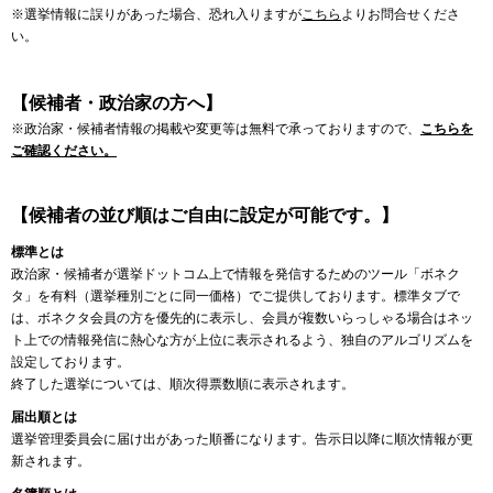
※選挙情報に誤りがあった場合、恐れ入りますが
こちら
よりお問合せくださ
い。
【候補者・政治家の方へ】
※政治家・候補者情報の掲載や変更等は無料で承っておりますので、
こちらを
ご確認ください。
【候補者の並び順はご自由に設定が可能です。】
標準とは
政治家・候補者が選挙ドットコム上で情報を発信するためのツール「ボネク
タ」を有料（選挙種別ごとに同一価格）でご提供しております。標準タブで
は、ボネクタ会員の方を優先的に表示し、会員が複数いらっしゃる場合はネッ
ト上での情報発信に熱心な方が上位に表示されるよう、独自のアルゴリズムを
設定しております。
終了した選挙については、順次得票数順に表示されます。
届出順とは
選挙管理委員会に届け出があった順番になります。告示日以降に順次情報が更
新されます。