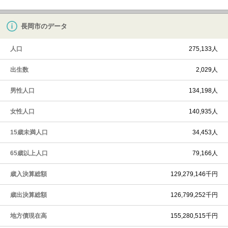
長岡市のデータ
人口
275,133人
出生数
2,029人
男性人口
134,198人
女性人口
140,935人
15歳未満人口
34,453人
65歳以上人口
79,166人
歳入決算総額
129,279,146千円
歳出決算総額
126,799,252千円
地方債現在高
155,280,515千円