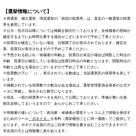
【選挙情報について】
※再選挙、補欠選挙、増員選挙の「前回の投票率」は、直近の一般選挙の投票
率を参照しています。
※公示・告示日以降については掲載を順次行っております。全候補者の登録が
確定するまでにお時間を要する場合がございますので予めご了承ください。
※投票日が確定していない場合、任期満了日が表示されております。確定次
第、投票日が表示されますので予めご了承ください。
※予想される顔ぶれ・候補者の年齢は、投票日が未定の場合は閲覧した時点の
年齢、投票日が確定している場合は投票日時点の年齢となります。閲覧時点の
年齢とは異なる場合がございますので予めご了承ください。
※投票数の下に「（）」表示されている数値は、当該選挙区の得票率を表して
います。
※掲載されている得票数で小数点がある場合は、選挙管理委員会発表の公式デ
ータに準拠し、按分された数字になります。
※現在、一部の得票率データを先行して公開しております。準備が整い次第、
順次反映してまいりますので、あらかじめご了承ください。
※情報量の違いについて：政治家・候補者が選挙ドットコム上で情報を発信す
るためのツール
「ボネクタ」
を有料（選挙種別ごとに同一価格）でご提供して
おります。ボネクタ会員の方はご自身で情報を書き込むことができますので、
非会員の方とは情報量に差があります。