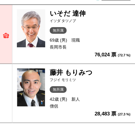
いそだ 達伸
イソダ タツノブ
無所属
69歳 (男)
現職
長岡市長
76,024 票
(72.7 %)
藤井 もりみつ
フジイ モリミツ
無所属
42歳 (男)
新人
僧侶
28,483 票
(27.3 %)