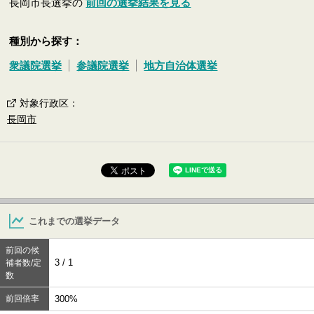
長岡市長選挙の
前回の選挙結果を見る
種別から探す：
衆議院選挙
参議院選挙
地方自治体選挙
対象行政区
：
長岡市
これまでの選挙データ
前回の候
3 / 1
補者数/定
数
前回倍率
300%