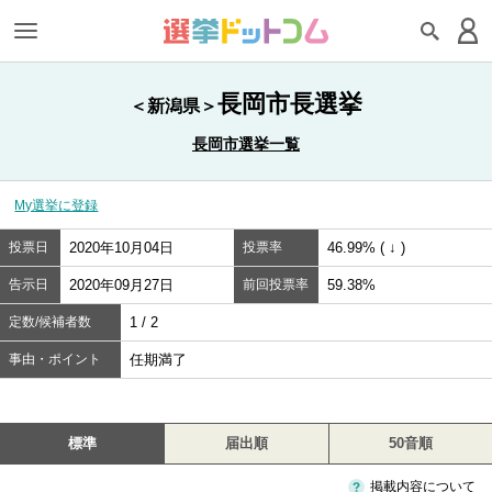
長岡市長選挙
＜新潟県＞
長岡市選挙一覧
My選挙に登録
投票日
2020年10月04日
投票率
46.99% ( ↓ )
告示日
2020年09月27日
前回投票率
59.38%
定数/候補者数
1 / 2
事由・ポイント
任期満了
標準
届出順
50音順
掲載内容について