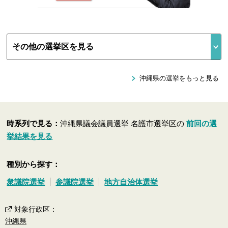
沖縄県の選挙をもっと見る
時系列で見る：
沖縄県議会議員選挙 名護市選挙区の
前回の選
挙結果を見る
種別から探す：
衆議院選挙
参議院選挙
地方自治体選挙
対象行政区
：
沖縄県