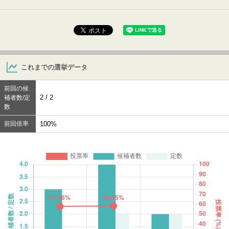
これまでの選挙データ
前回の候
2 / 2
補者数/定
数
前回倍率
100%