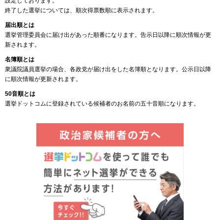
設定しております。
終了した選挙については、順次得票数順に表示されます。
届出順とは
選挙管理委員会に届け出があった順番になります。告示日以降に順次情報が更
新されます。
名簿順とは
衆議院議員選挙の場合、各政党が届け出をした名簿順となります。公示日以降
に順次情報が更新されます。
50音順とは
選挙ドットコムに登録されている候補者のお名前の五十音順になります。