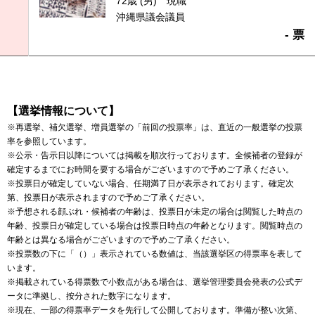
72歳 (男)
現職
沖縄県議会議員
- 票
【選挙情報について】
※再選挙、補欠選挙、増員選挙の「前回の投票率」は、直近の一般選挙の投票
率を参照しています。
※公示・告示日以降については掲載を順次行っております。全候補者の登録が
確定するまでにお時間を要する場合がございますので予めご了承ください。
※投票日が確定していない場合、任期満了日が表示されております。確定次
第、投票日が表示されますので予めご了承ください。
※予想される顔ぶれ・候補者の年齢は、投票日が未定の場合は閲覧した時点の
年齢、投票日が確定している場合は投票日時点の年齢となります。閲覧時点の
年齢とは異なる場合がございますので予めご了承ください。
※投票数の下に「（）」表示されている数値は、当該選挙区の得票率を表して
います。
※掲載されている得票数で小数点がある場合は、選挙管理委員会発表の公式デ
ータに準拠し、按分された数字になります。
※現在、一部の得票率データを先行して公開しております。準備が整い次第、