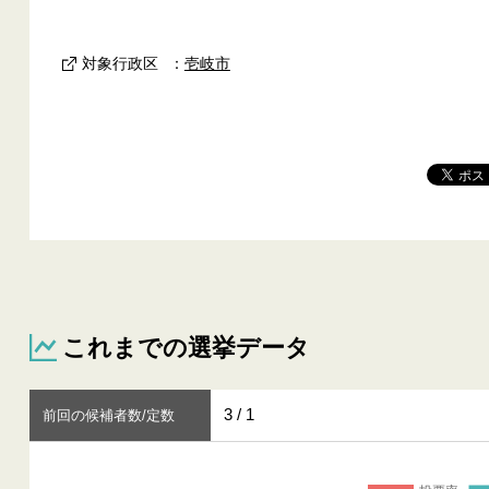
対象行政区
：
壱岐市
これまでの選挙データ
3 / 1
前回の候補者数/定数