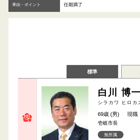
任期満了
事由・ポイント
標準
白川 博
シラカワ ヒロカ
69歳 (男)
現職
壱岐市長
無所属