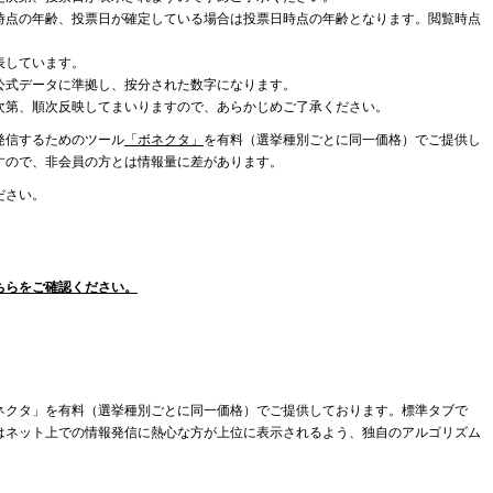
時点の年齢、投票日が確定している場合は投票日時点の年齢となります。閲覧時点
表しています。
公式データに準拠し、按分された数字になります。
次第、順次反映してまいりますので、あらかじめご了承ください。
発信するためのツール
「ボネクタ」
を有料（選挙種別ごとに同一価格）でご提供し
すので、非会員の方とは情報量に差があります。
ださい。
ちらをご確認ください。
ネクタ」を有料（選挙種別ごとに同一価格）でご提供しております。標準タブで
はネット上での情報発信に熱心な方が上位に表示されるよう、独自のアルゴリズム