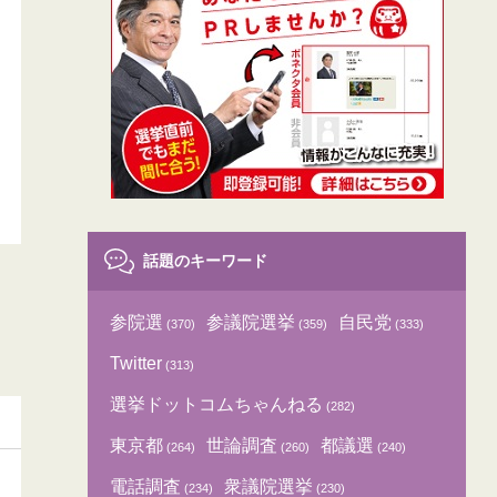
話題のキーワード
参院選
参議院選挙
自民党
(370)
(359)
(333)
Twitter
(313)
選挙ドットコムちゃんねる
(282)
東京都
世論調査
都議選
(264)
(260)
(240)
電話調査
衆議院選挙
(234)
(230)