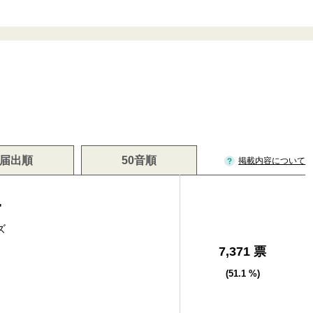
届出順
50音順
掲載内容について
一
ズ
7,371 票
(51.1 %)