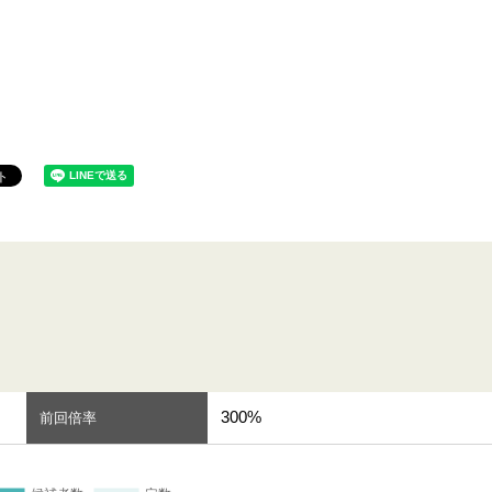
300%
前回倍率