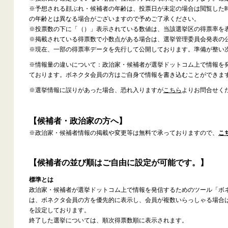
※予想される顔ぶれ・候補者の年齢は、投票日が未定の場合は閲覧した
の年齢とは異なる場合がございますので予めご了承ください。
※投票数の下に「（）」表示されている数値は、当該選挙区の得票率を
※掲載されている得票数で小数点がある場合は、選挙管理委員会発表の
※現在、一部の得票率データを先行して公開しております。準備が整い
※情報量の違いについて：政治家・候補者が選挙ドットコム上で情報を
ております。ボネクタ会員の方はご自身で情報を書き込むことができま
※選挙情報に誤りがあった場合、恐れ入りますが
こちら
よりお問合せく
【候補者・政治家の方へ】
※政治家・候補者情報の掲載や変更等は無料で承っておりますので、
こ
【候補者の並び順はご自由に設定が可能です。】
標準とは
政治家・候補者が選挙ドットコム上で情報を発信するためのツール「ボ
は、ボネクタ会員の方を優先的に表示し、会員が複数いらっしゃる場合
を設定しております。
終了した選挙については、順次得票数順に表示されます。