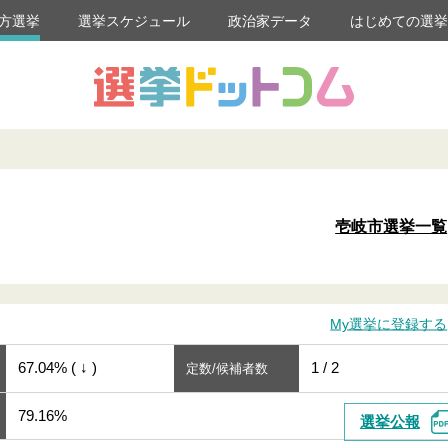
方選挙
選挙スケジュール
政治家データ
はじめての選
壱岐市選挙一覧
My選挙に登録する
67.04% ( ↓ )
1 / 2
定数/候補者数
79.16%
選挙公報