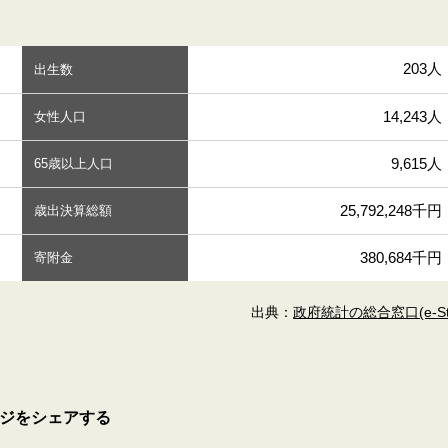
203人
出生数
14,243人
女性人口
9,615人
65歳以上人口
25,792,248千円
歳出決算総額
380,684千円
寄附金
出典：
政府統計の総合窓口(e-Sta
ジをシェアする