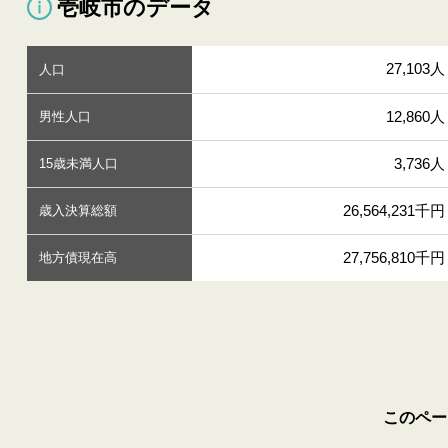
壱岐市のデータ
27,103人
人口
12,860人
男性人口
3,736人
15歳未満人口
26,564,231千円
歳入決算総額
27,756,810千円
地方債現在高
このペー