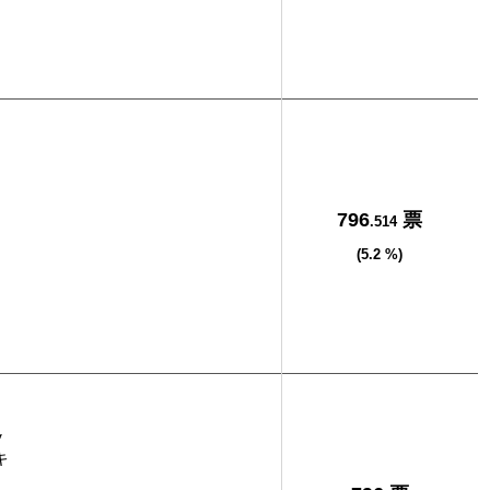
796
票
.514
(5.2 %)
之
キ