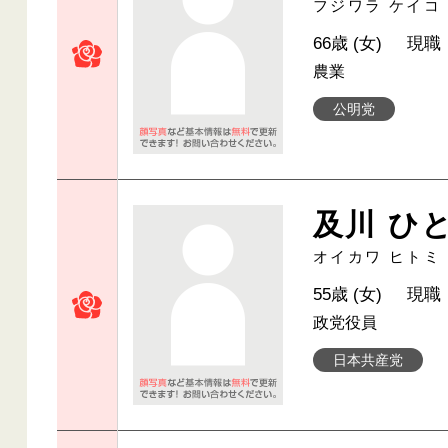
フジワラ ケイコ
66歳 (女)
現職
農業
公明党
及川 ひ
オイカワ ヒトミ
55歳 (女)
現職
政党役員
日本共産党