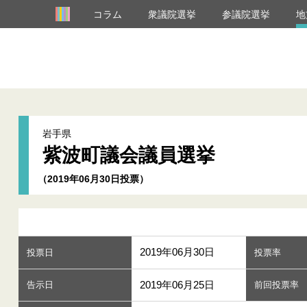
コラム
衆議院選挙
参議院選挙
地
岩手県
紫波町議会議員選挙
（2019年06月30日投票）
2019年06月30日
投票日
投票率
2019年06月25日
告示日
前回投票率