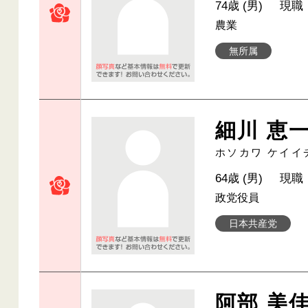
74歳 (男)
現職
農業
無所属
細川 恵
ホソカワ ケイイ
64歳 (男)
現職
政党役員
日本共産党
阿部 美