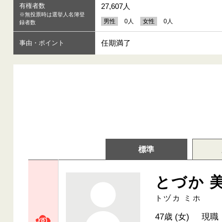
有権者数
27,607人
※無投票時は選挙人名簿登
男性
0人
女性
0人
録者数
任期満了
事由・ポイント
標準
とづか 
トヅカ ミホ
47歳 (女)
現職