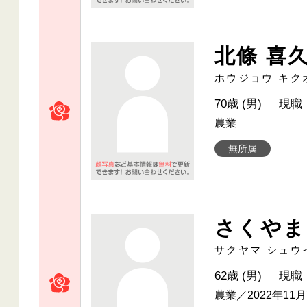
北條 喜
ホウジョウ キク
70歳 (男)
現職
農業
無所属
さくやま
サクヤマ シュウ
62歳 (男)
現職
農業／2022年11