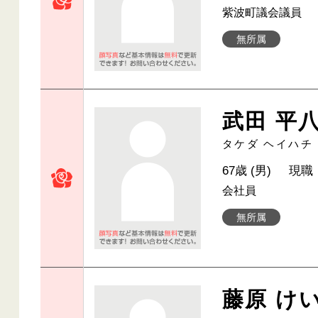
紫波町議会議員
無所属
武田 平
タケダ ヘイハチ
67歳 (男)
現職
会社員
無所属
藤原 け