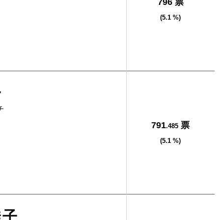
796 票
(5.1 %)
一
チ
791
票
.485
(5.1 %)
佳子