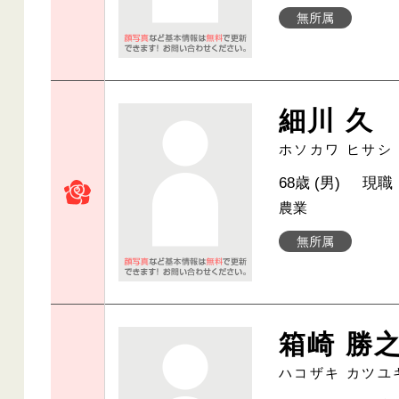
無所属
細川 久
ホソカワ ヒサシ
68歳 (男)
現職
農業
無所属
箱崎 勝
ハコザキ カツユ