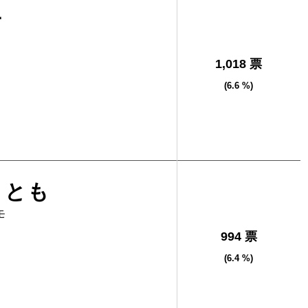
子
1,018 票
(6.6 %)
りとも
モ
994 票
(6.4 %)