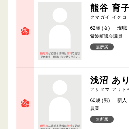
熊谷 育
クマガイ イクコ
62歳 (女)
現職
紫波町議会議員
無所属
浅沼 あ
アサヌマ アリト
60歳 (男)
新人
農業
無所属