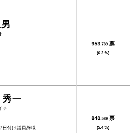
久男
オ
953
票
.789
(6.2 %)
 秀一
イチ
840
票
.589
月7日付け議員辞職
(5.4 %)