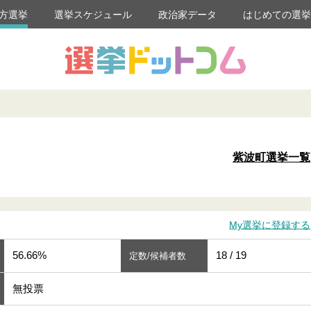
方選挙
選挙スケジュール
政治家データ
はじめての選
紫波町選挙一覧
My選挙に登録する
56.66%
18 / 19
定数/候補者数
無投票