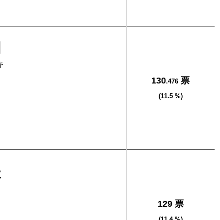
明
キ
130
票
.476
(11.5 %)
夫
129 票
(11.4 %)