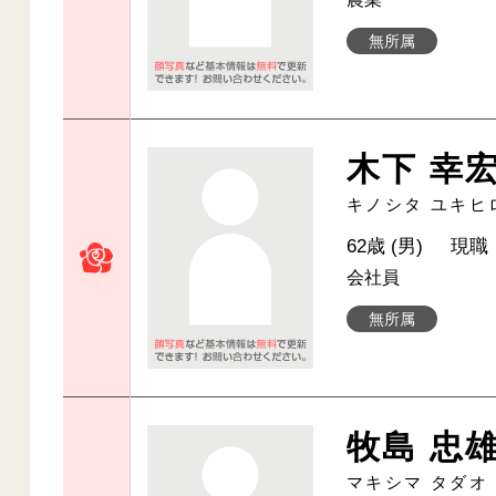
無所属
木下 幸
キノシタ ユキヒ
62歳 (男)
現職
会社員
無所属
牧島 忠
マキシマ タダオ