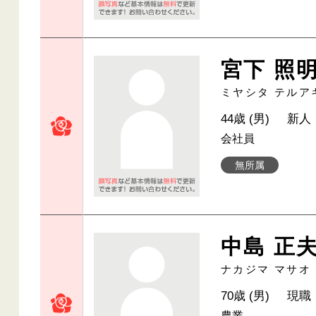
宮下 照
ミヤシタ テルア
44歳 (男)
新人
会社員
無所属
中島 正
ナカジマ マサオ
70歳 (男)
現職
農業