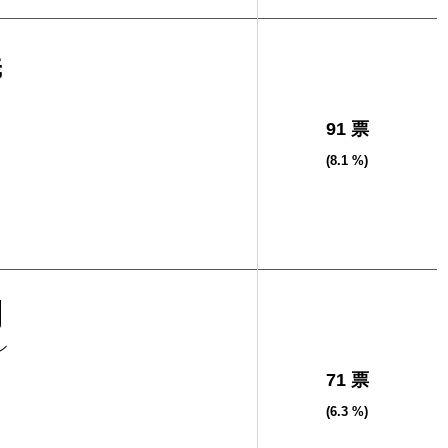
義
91 票
(8.1 %)
利
シ
71 票
(6.3 %)