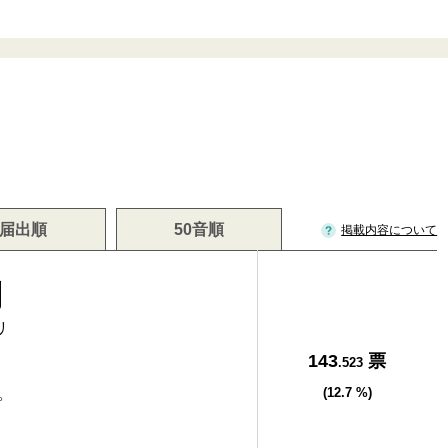
届出順
50音順
掲載内容について
則
リ
143
票
.523
。
(12.7 %)