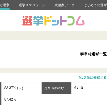
方選挙
選挙スケジュール
政治家データ
はじめての選
泰阜村選挙一覧
My選挙に登録する
83.37% ( ↓ )
9 / 10
定数/候補者数
87.42%