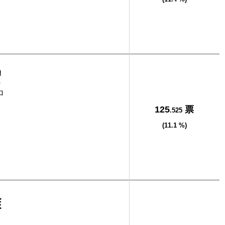
宏
ロ
125
票
.525
(11.1 %)
雄