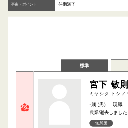
任期満了
事由・ポイント
標準
宮下 敏
ミヤシタ トシノ
-歳 (男)
現職
農業/逝去しました
無所属