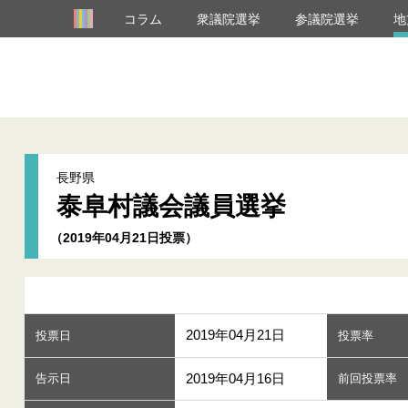
コラム
衆議院選挙
参議院選挙
地
長野県
泰阜村議会議員選挙
（2019年04月21日投票）
2019年04月21日
投票日
投票率
2019年04月16日
告示日
前回投票率