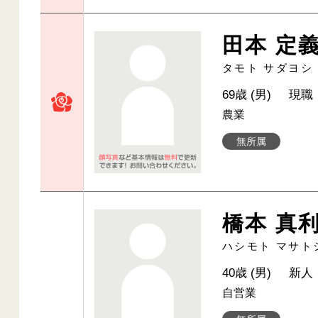
田本 定
タモト サダヨシ
69歳 (男)
現職
農業
無所属
橋本 真
ハシモト マサト
40歳 (男)
新人
自営業