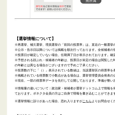
無所属
【選挙情報について】
※再選挙、補欠選挙、増員選挙の「前回の投票率」は、直近の一般選挙
※公示・告示日以降については掲載を順次行っております。全候補者の
※投票日が確定していない場合、任期満了日が表示されております。確
※予想される顔ぶれ・候補者の年齢は、投票日が未定の場合は閲覧した
の年齢とは異なる場合がございますので予めご了承ください。
※投票数の下に「（）」表示されている数値は、当該選挙区の得票率を
※掲載されている得票数で小数点がある場合は、選挙管理委員会発表の
※現在、一部の得票率データを先行して公開しております。準備が整い
※情報量の違いについて：政治家・候補者が選挙ドットコム上で情報を
ております。ボネクタ会員の方はご自身で情報を書き込むことができま
※選挙情報に誤りがあった場合、恐れ入りますが
こちら
よりお問合せく