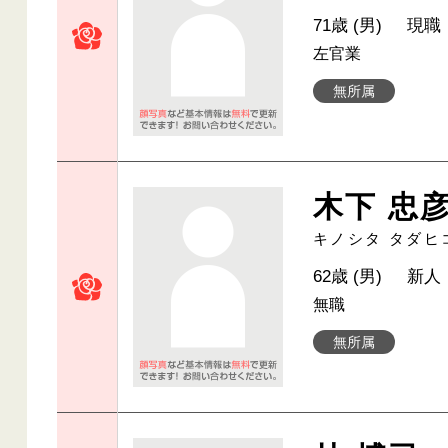
71歳 (男)
現職
左官業
無所属
木下 忠
キノシタ タダヒ
62歳 (男)
新人
無職
無所属