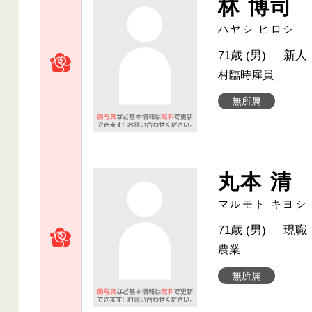
林 博司
ハヤシ ヒロシ
71歳 (男)
新人
村臨時雇員
無所属
丸本 清
マルモト キヨシ
71歳 (男)
現職
農業
無所属